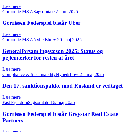
Læs mere
Corporate M&ASagsomtale
2. juni 2025
Gorrissen Federspiel bistår Uber
Læs mere
Corporate M&ANyhedsbrev
26. maj 2025
Generalforsamlingssæson 2025: Status og
pejlemærker for resten af året
Læs mere
Compliance & SustainabilityNyhedsbrev
21. maj 2025
Den 17. sanktionspakke mod Rusland er vedtaget
Læs mere
Fast EjendomSagsomtale
16. maj 2025
Gorrissen Federspiel bistår Greystar Real Estate
Partners
Læs mere