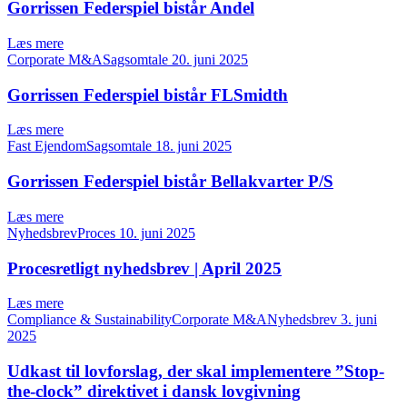
Gorrissen Federspiel bistår Andel
Læs mere
Corporate M&ASagsomtale
20. juni 2025
Gorrissen Federspiel bistår FLSmidth
Læs mere
Fast EjendomSagsomtale
18. juni 2025
Gorrissen Federspiel bistår Bellakvarter P/S
Læs mere
NyhedsbrevProces
10. juni 2025
Procesretligt nyhedsbrev | April 2025
Læs mere
Compliance & SustainabilityCorporate M&ANyhedsbrev
3. juni
2025
Udkast til lovforslag, der skal implementere ”Stop-
the-clock” direktivet i dansk lovgivning