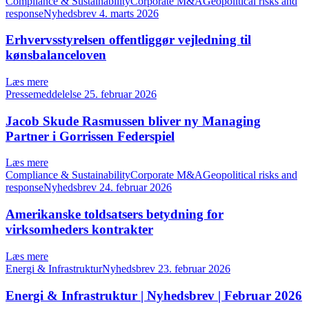
Compliance & SustainabilityCorporate M&AGeopolitical risks and
responseNyhedsbrev
4. marts 2026
Erhvervsstyrelsen offentliggør vejledning til
kønsbalanceloven
Læs mere
Pressemeddelelse
25. februar 2026
Jacob Skude Rasmussen bliver ny Managing
Partner i Gorrissen Federspiel
Læs mere
Compliance & SustainabilityCorporate M&AGeopolitical risks and
responseNyhedsbrev
24. februar 2026
Amerikanske toldsatsers betydning for
virksomheders kontrakter
Læs mere
Energi & InfrastrukturNyhedsbrev
23. februar 2026
Energi & Infrastruktur | Nyhedsbrev | Februar 2026