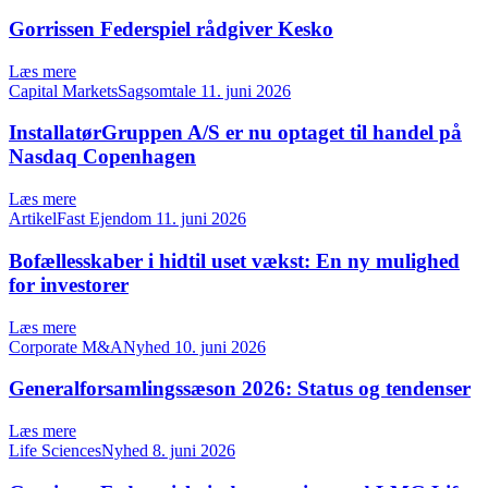
Gorrissen Federspiel rådgiver Kesko
Læs mere
Capital MarketsSagsomtale
11. juni 2026
InstallatørGruppen A/S er nu optaget til handel på
Nasdaq Copenhagen
Læs mere
ArtikelFast Ejendom
11. juni 2026
Bofællesskaber i hidtil uset vækst: En ny mulighed
for investorer
Læs mere
Corporate M&ANyhed
10. juni 2026
Generalforsamlingssæson 2026: Status og tendenser
Læs mere
Life SciencesNyhed
8. juni 2026