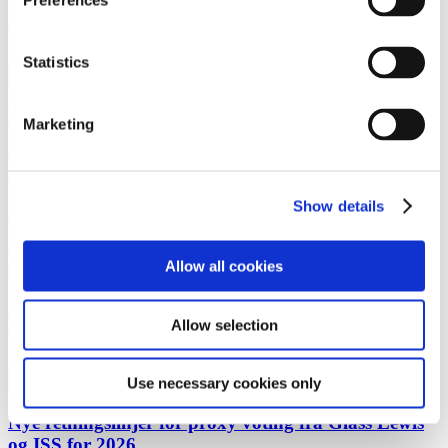
Preferences
Julehilsen 2025 | Arbejds- og Ansættelsesret
Læs mere
Statistics
Corporate M&ANyhedsbrev
18. december 2025
Nyt fra Generalforsamlingsgruppen 2026
Marketing
Læs mere
Life SciencesSagsomtale
17. december 2025
Show details
Gorrissen Federspiel rådgiver Camurus
Læs mere
Allow all cookies
Corporate M&ASagsomtale
17. december 2025
Gorrissen Federspiel rådgiver Reledo AB and Celero
Allow selection
Capital
Læs mere
Use necessary cookies only
Corporate M&ANyhedsbrev
10. december 2025
Nye retningslinjer for proxy voting fra Glass Lewis
og ISS for 2026