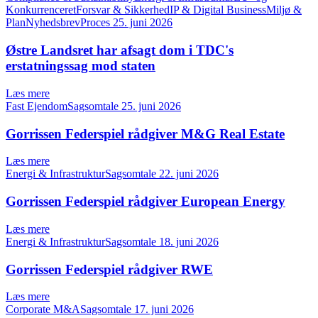
KonkurrenceretForsvar & SikkerhedIP & Digital BusinessMiljø &
PlanNyhedsbrevProces
25. juni 2026
Østre Landsret har afsagt dom i TDC's
erstatningssag mod staten
Læs mere
Fast EjendomSagsomtale
25. juni 2026
Gorrissen Federspiel rådgiver M&G Real Estate
Læs mere
Energi & InfrastrukturSagsomtale
22. juni 2026
Gorrissen Federspiel rådgiver European Energy
Læs mere
Energi & InfrastrukturSagsomtale
18. juni 2026
Gorrissen Federspiel rådgiver RWE
Læs mere
Corporate M&ASagsomtale
17. juni 2026