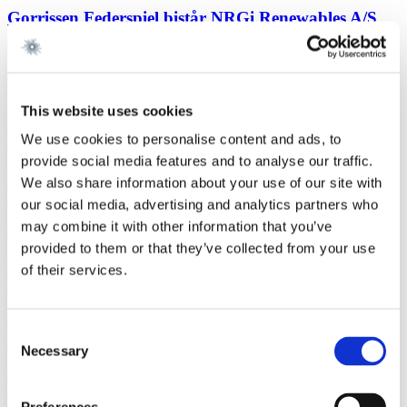
Gorrissen Federspiel bistår NRGi Renewables A/S
med opkøb af dansk vindmølleportefølje
Læs mere
Life SciencesSagsomtale
6. januar 2026
This website uses cookies
Gorrissen Federspiel rådgiver Cross-Border Impact
We use cookies to personalise content and ads, to
Ventures og EIFO
provide social media features and to analyse our traffic.
Læs mere
We also share information about your use of our site with
EU- og KonkurrenceretNyhedsbrev
5. januar 2026
our social media, advertising and analytics partners who
may combine it with other information that you’ve
Dansk fusionskontrol i 2025
provided to them or that they’ve collected from your use
Læs mere
of their services.
NyhedShipping/Offshore/Transportation
5. januar 2026
Ingen modregning efter arbejdsskadesikringsloven
Consent
ved udenlandsk kompensation
Necessary
Selection
Læs mere
Arbejds- & AnsættelsesretNyhedsbrev
19. december 2025