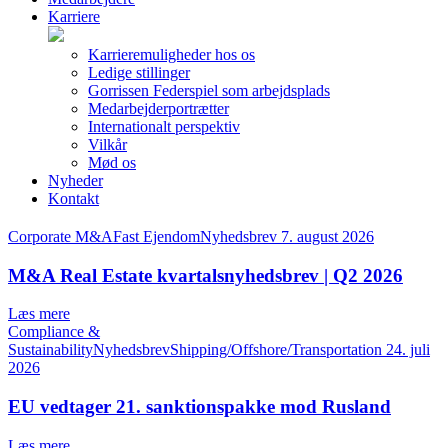
Karriere
Karrieremuligheder hos os
Ledige stillinger
Gorrissen Federspiel som arbejdsplads
Medarbejderportrætter
Internationalt perspektiv
Vilkår
Mød os
Nyheder
Kontakt
Corporate M&AFast EjendomNyhedsbrev
7. august 2026
M&A Real Estate kvartalsnyhedsbrev | Q2 2026
Læs mere
Compliance &
SustainabilityNyhedsbrevShipping/Offshore/Transportation
24. juli
2026
EU vedtager 21. sanktionspakke mod Rusland
Læs mere