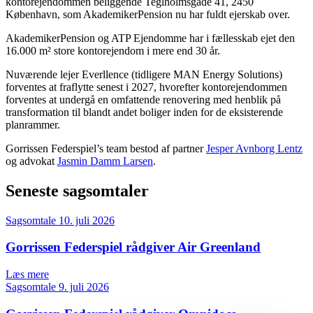
kontorejendommen beliggende Teglholmsgade 41, 2450
København, som AkademikerPension nu har fuldt ejerskab over.
AkademikerPension og ATP Ejendomme har i fællesskab ejet den
16.000 m² store kontorejendom i mere end 30 år.
Nuværende lejer Everllence (tidligere MAN Energy Solutions)
forventes at fraflytte senest i 2027, hvorefter kontorejendommen
forventes at undergå en omfattende renovering med henblik på
transformation til blandt andet boliger inden for de eksisterende
planrammer.
Gorrissen Federspiel’s team bestod af partner
Jesper Avnborg Lentz
og advokat
Jasmin Damm Larsen
.
Seneste sagsomtaler
Sagsomtale
10. juli 2026
Gorrissen Federspiel rådgiver Air Greenland
Læs mere
Sagsomtale
9. juli 2026