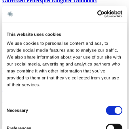
Gorrissen Federspiel rådgiver Omnidocs
Læs mere
Sagsomtale
9. juli 2026
Gorrissen Federspiel rådgiver Urban Partners
This website uses cookies
Læs mere
We use cookies to personalise content and ads, to
Sagsomtale
8. juli 2026
provide social media features and to analyse our traffic.
Gorrissen Federspiel rådgiver Everdan Group
We also share information about your use of our site with
our social media, advertising and analytics partners who
Læs mere
may combine it with other information that you’ve
Sagsomtale
3. juli 2026
provided to them or that they’ve collected from your use
Gorrissen Federspiel rådgiver Brødrene A. & O.
of their services.
Johansen A/S
Læs mere
Consent
Necessary
Kontakt
Selection
Preferences