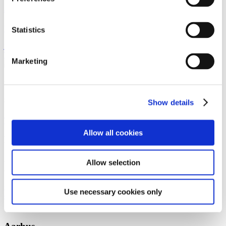
Jesper Avnborg Lentz
Partner
Statistics
jln@gorrissenfederspiel.com
T +45 33 41 42 39
Marketing
Vi er et førende dansk advokatfirma med
stærke internationale relationer.
Show details
Tilmeld dig nyheder og arrangementer
Allow all cookies
København
Axel Towers
Allow selection
Axeltorv 2
1609 København V
+45 33 41 41 41
Use necessary cookies only
contact@gorrissenfederspiel.com