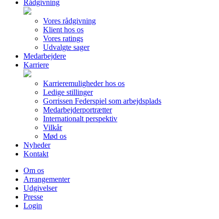
Rådgivning
Vores rådgivning
Klient hos os
Vores ratings
Udvalgte sager
Medarbejdere
Karriere
Karrieremuligheder hos os
Ledige stillinger
Gorrissen Federspiel som arbejdsplads
Medarbejderportrætter
Internationalt perspektiv
Vilkår
Mød os
Nyheder
Kontakt
Om os
Arrangementer
Udgivelser
Presse
Login