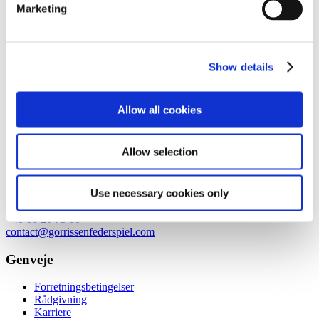
Tilmeld dig nyheder og arrangementer
Marketing
København
Axel Towers
Show details
Axeltorv 2
1609 København V
+45 33 41 41 41
Allow all cookies
contact@gorrissenfederspiel.com
Allow selection
Aarhus
Prismet
Use necessary cookies only
Silkeborgvej 2
8000 Aarhus C
+45 86 20 75 00
contact@gorrissenfederspiel.com
Genveje
Forretningsbetingelser
Rådgivning
Karriere