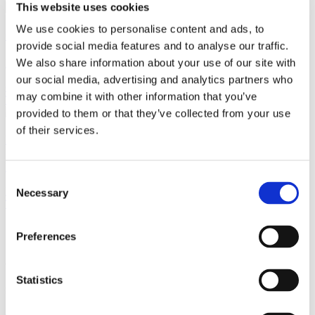
This website uses cookies
We use cookies to personalise content and ads, to
Christoffer Fode
provide social media features and to analyse our traffic.
We also share information about your use of our site with
Partner
our social media, advertising and analytics partners who
cfo@gorrissenfederspiel.com
may combine it with other information that you’ve
T +45 86 20 75 23
provided to them or that they’ve collected from your use
of their services.
Lasse Lyng Myrup
Managing Counsel
Consent
lape@gorrissenfederspiel.com
Necessary
Selection
T +45 86 20 74 74
Preferences
Vi er et førende dansk advokatfirma med
Statistics
stærke internationale relationer.