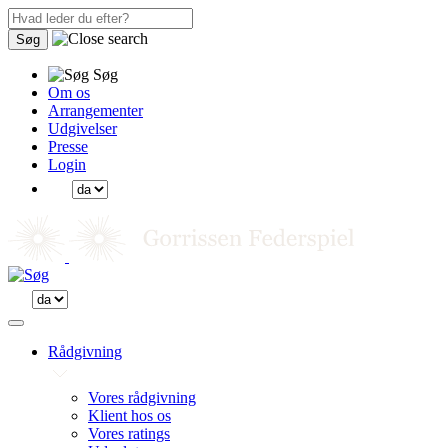
Søg
Søg
Om os
Arrangementer
Udgivelser
Presse
Login
Rådgivning
Vores rådgivning
Klient hos os
Vores ratings