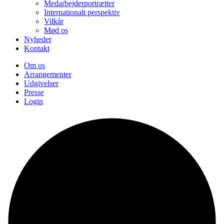
Medarbejderportrætter
Internationalt perspektiv
Vilkår
Mød os
Nyheder
Kontakt
Om os
Arrangementer
Udgivelser
Presse
Login