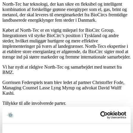
North-Tec har teknologi, der kan sikre en fleksibel og intelligent
kombination af forskellige grønne energityper som el, gas, brint og
metanol, der skal leveres til energimarkedet fra BioCircs fremtidige
landbaserede energiklynger fem steder i Danmark.
Købet af North-Tec er en vigtig milepæl for BioCirc Group.
Integrationen vil styrke BioCirc’s position i Tyskland og andre
steder, hvilket muliggør hurtigere og mere effektive
implementeringer på tværs af landegrænser. North-Tecs ekspertise i
at etablere store energianlæg er afgørende, da BioCirc sigter mod at
trænge ind på større markeder og fremme internationale samarbejder.
Vi har nydt at rådgive North-Tec og samarbejdet med teamet fra
BMZ.
Gorrissen Federspiels team blev ledet af partner Christoffer Fode,
Managing Counsel Lasse Lyng Myrup og advokat David Wulff
Kashi.
Tillykke til alle involverede parter.
Læs mere om transaktionen
her
.
Kontakt