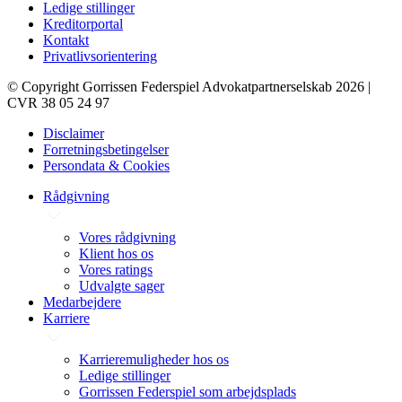
Ledige stillinger
Kreditorportal
Kontakt
Privatlivsorientering
© Copyright Gorrissen Federspiel Advokatpartnerselskab 2026 |
CVR 38 05 24 97
Disclaimer
Forretningsbetingelser
Persondata & Cookies
Rådgivning
Vores rådgivning
Klient hos os
Vores ratings
Udvalgte sager
Medarbejdere
Karriere
Karrieremuligheder hos os
Ledige stillinger
Gorrissen Federspiel som arbejdsplads