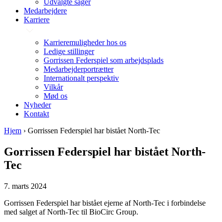
Udvalgte sager
Medarbejdere
Karriere
Karrieremuligheder hos os
Ledige stillinger
Gorrissen Federspiel som arbejdsplads
Medarbejderportrætter
Internationalt perspektiv
Vilkår
Mød os
Nyheder
Kontakt
Hjem
›
Gorrissen Federspiel har bistået North-Tec
Gorrissen Federspiel har bistået North-
Tec
7. marts 2024
Gorrissen Federspiel har bistået ejerne af North-Tec i forbindelse
med salget af North-Tec til BioCirc Group.