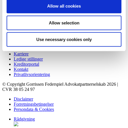
Prismet
Silkeborgvej 2
Allow all cookies
8000 Aarhus C
+45 86 20 75 00
contact@gorrissenfederspiel.com
Allow selection
Genveje
Use necessary cookies only
Forretningsbetingelser
Rådgivning
Karriere
Ledige stillinger
Kreditorportal
Kontakt
Privatlivsorientering
© Copyright Gorrissen Federspiel Advokatpartnerselskab 2026 |
CVR 38 05 24 97
Disclaimer
Forretningsbetingelser
Persondata & Cookies
Rådgivning