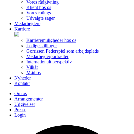
Vores rådgivning
Klient hos os
Vores ratings
Udvalgte sager
Medarbejdere
Karriere
Karrieremuligheder hos os
Ledige stillinger
Gorrissen Federspiel som arbejdsplads
Medarbejderportrætter
Internationalt perspektiv
Vilkår
Mød os
Nyheder
Kontakt
Om os
Arrangementer
Udgivelser
Presse
Login