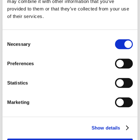
may combine it with other information that you’ve
provided to them or that they’ve collected from your use
of their services.
Download the artiklen (engelsk)
Consent
Vi er et førende dansk advokatfirma med
Necessary
Selection
stærke internationale relationer.
Tilmeld dig nyheder og arrangementer
Preferences
København
Statistics
Axel Towers
Axeltorv 2
1609 København V
Marketing
+45 33 41 41 41
contact@gorrissenfederspiel.com
Show details
Aarhus