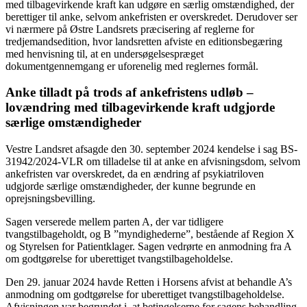
med tilbagevirkende kraft kan udgøre en særlig omstændighed, der
berettiger til anke, selvom ankefristen er overskredet. Derudover ser
vi nærmere på Østre Landsrets præcisering af reglerne for
tredjemandsedition, hvor landsretten afviste en editionsbegæring
med henvisning til, at en undersøgelsespræget
dokumentgennemgang er uforenelig med reglernes formål.
Anke tilladt på trods af ankefristens udløb –
lovændring med tilbagevirkende kraft udgjorde
særlige omstændigheder
Vestre Landsret afsagde den 30. september 2024 kendelse i sag BS-
31942/2024-VLR om tilladelse til at anke en afvisningsdom, selvom
ankefristen var overskredet, da en ændring af psykiatriloven
udgjorde særlige omstændigheder, der kunne begrunde en
oprejsningsbevilling.
Sagen verserede mellem parten A, der var tidligere
tvangstilbageholdt, og B ”myndighederne”, bestående af Region X
og Styrelsen for Patientklager. Sagen vedrørte en anmodning fra A
om godtgørelse for uberettiget tvangstilbageholdelse.
Den 29. januar 2024 havde Retten i Horsens afvist at behandle A’s
anmodning om godtgørelse for uberettiget tvangstilbageholdelse.
Afvisningen var begrundet i, at betingelserne for sagens behandling