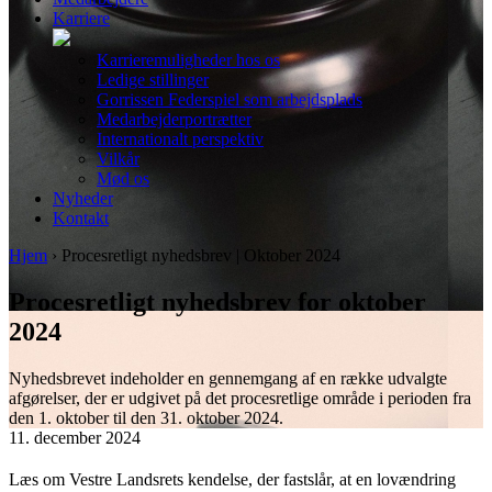
Karriere
Karrieremuligheder hos os
Ledige stillinger
Gorrissen Federspiel som arbejdsplads
Medarbejderportrætter
Internationalt perspektiv
Vilkår
Mød os
Nyheder
Kontakt
Hjem
›
Procesretligt nyhedsbrev | Oktober 2024
Procesretligt nyhedsbrev for oktober
2024
Nyhedsbrevet indeholder en gennemgang af en række udvalgte
afgørelser, der er udgivet på det procesretlige område i perioden fra
den 1. oktober til den 31. oktober 2024.
11. december 2024
Læs om Vestre Landsrets kendelse, der fastslår, at en lovændring