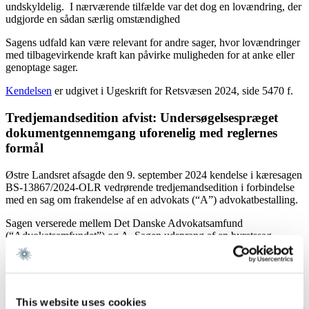
undskyldelig. I nærværende tilfælde var det dog en lovændring, der
udgjorde en sådan særlig omstændighed
Sagens udfald kan være relevant for andre sager, hvor lovændringer
med tilbagevirkende kraft kan påvirke muligheden for at anke eller
genoptage sager.
Kendelsen
er udgivet i Ugeskrift for Retsvæsen 2024, side 5470 f.
Tredjemandsedition afvist: Undersøgelsespræget
dokumentgennemgang uforenelig med reglernes
formål
Østre Landsret afsagde den 9. september 2024 kendelse i kæresagen
BS-13867/2024-OLR vedrørende tredjemandsedition i forbindelse
med en sag om frakendelse af en advokats (“A”) advokatbestalling.
Sagen verserede mellem Det Danske Advokatsamfund
(“Advokatsamfundet”) og A. Sagen udsprang af en byretssag
mellem Civilstyrelsen og A, hvori Advokatsamfundet blev pålagt
tredjemandsedition.
Under byretssagen fremsatte A editionsbegæring over for
Advokatsamfundet for perioden september 2017 til september 2018
This website uses cookies
om enhver kommunikation vedrørende A’s advokatforhold, herunder