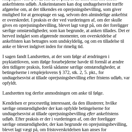
ankefristens udløb. Ankeinstansen kan dog undtagelsesvist træffe
afgørelse om, at der tilkendes en oprejsningsbevilling, som giver
mulighed for at genoptage en sag, selvom den almindelige ankefrist
er overskredet. I praksis er der ved vurderingen af, om der skulle
gives en oprejsningsbevilling, blevet lagt vægt på, om der foreligger
særlige omstændigheder, som kan begrunde, at anken tillades. Det er
herved indgået som afgørende momenter, om overskridelse af
ankefristen kan betragtes som undskyldelig, og om en tilladelse til
anke er blevet indgivet inden for rimelig tid.
I sagen fandt Landsretten, at der som følge af ændringen i
psykiatriloven, som ifølge forarbejderne havde til formål at ændre
den tidligere praksis, forelå sådanne særlige omstændigheder, at
betingelserne i retsplejelovens § 372, stk. 2, 5. pkt., for
undtagelsesvist at tillade oprejsningsbevilling efter fristens udløb, var
opfyldt.
Landsretten tog derfor anmodningen om anke til følge.
Kendelsen er procesretlig interessant, da den illustrerer, hvilke
særlige omstændigheder der kan opfylde betingelserne for
undtagelsesvist at tillade oprejsningsbevilling
efter
ankefristens
udløb. Efter praksis er der i vurderingen af, om der foreligger
særlige omstændigheder, der kan begrunde en oprejsningsbevilling,
blevet lagt vægt på, om fristoverskridelsen kan anses for