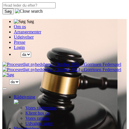
Søg
Søg
Om os
Arrangementer
Udgivelser
Presse
Login
Rådgivning
Vores rådgivning
Klient hos os
Vores ratings
Udvalgte sager
Medarbejdere