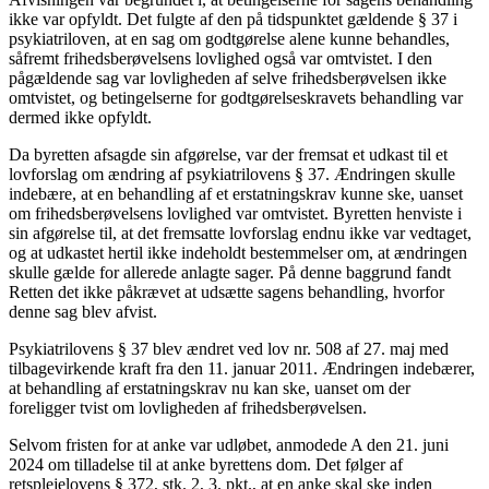
ikke var opfyldt. Det fulgte af den på tidspunktet gældende § 37 i
psykiatriloven, at en sag om godtgørelse alene kunne behandles,
såfremt frihedsberøvelsens lovlighed også var omtvistet. I den
pågældende sag var lovligheden af selve frihedsberøvelsen ikke
omtvistet, og betingelserne for godtgørelseskravets behandling var
dermed ikke opfyldt.
Da byretten afsagde sin afgørelse, var der fremsat et udkast til et
lovforslag om ændring af psykiatrilovens § 37. Ændringen skulle
indebære, at en behandling af et erstatningskrav kunne ske, uanset
om frihedsberøvelsens lovlighed var omtvistet. Byretten henviste i
sin afgørelse til, at det fremsatte lovforslag endnu ikke var vedtaget,
og at udkastet hertil ikke indeholdt bestemmelser om, at ændringen
skulle gælde for allerede anlagte sager. På denne baggrund fandt
Retten det ikke påkrævet at udsætte sagens behandling, hvorfor
denne sag blev afvist.
Psykiatrilovens § 37 blev ændret ved lov nr. 508 af 27. maj med
tilbagevirkende kraft fra den 11. januar 2011. Ændringen indebærer,
at behandling af erstatningskrav nu kan ske, uanset om der
foreligger tvist om lovligheden af frihedsberøvelsen.
Selvom fristen for at anke var udløbet, anmodede A den 21. juni
2024 om tilladelse til at anke byrettens dom. Det følger af
retsplejelovens § 372, stk. 2, 3. pkt., at en anke skal ske inden