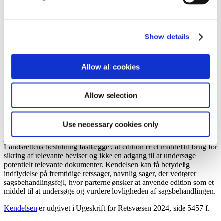
Formålet med reglerne om tredjemandsedition er at oplyse sagen
korrekt ved fremskaffelse af relevante beviser og samtidig beskytte
tredjemands interesser ved at begrænse et editionspålæg, så det ikke
er for vidtrækkende eller urimeligt byrdefuldt. Heraf følger, at
Show details
edition skal være legitimt og konkret begrundet. Landsretten
vurderede, at denne del af anmodningen var baseret på generelle
antagelser om usaglighed, snarere end konkrete beviser. Derudover
Allow all cookies
omfattede anmodningen den samlede sagsbehandling og en
omfattende gennemgang af dokumenter. Disse to forhold betød, at
anmodning fik karakter af en undersøgelsesmæssig gennemgang af
dokumenter, snarere end en bevissikring. Landsretten fandt derfor, at
Allow selection
imødekommelse ville være uforeneligt med reglerne om
tredjemandsedition.
Use necessary cookies only
Kendelsen er procesretlig interessant, fordi den præciserer de
juridiske grænser for anvendelsen af tredjemandsedition.
Landsrettens beslutning fastlægger, at edition er et middel til brug for
sikring af relevante beviser og ikke en adgang til at undersøge
potentielt relevante dokumenter. Kendelsen kan få betydelig
indflydelse på fremtidige retssager, navnlig sager, der vedrører
sagsbehandlingsfejl, hvor parterne ønsker at anvende edition som et
middel til at undersøge og vurdere lovligheden af sagsbehandlingen.
Kendelsen
er udgivet i Ugeskrift for Retsvæsen 2024, side 5457 f.