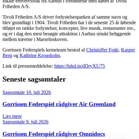
lokale erhvervsfolk fra Aarhus i forbindelse med købet af Tivoli
Friheden A/S.
Tivoli Friheden A/S driver forlystelsesparken af samme navn og
blev grundlagt i 1904. Tivoli Friheden har i de seneste 25 år løbende
tilføjet en række forlystelser, koncepter, live musik, restauranter mv.,
og er i dag den mest besøgte attraktion i Aarhus smukt beliggende
mellem træerne i Marselisskoven.
Gorrissen Federspiels kerneteam bestod af
Christoffer Fode
,
Kasper
Berg
og
Kathrine Krogsholm
.
Link til pressemeddelelse:
https://lnkd.in/dDryXU75
Seneste sagsomtaler
Sagsomtale
10. juli 2026
Gorrissen Federspiel rådgiver Air Greenland
Læs mere
Sagsomtale
9. juli 2026
Gorrissen Federspiel rådgiver Omnidocs