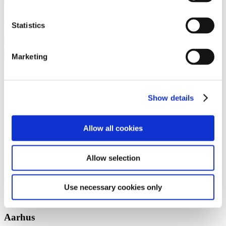
Partner
Statistics
cfo@gorrissenfederspiel.com
T +45 86 20 75 23
Marketing
Vi er et førende dansk advokatfirma med
stærke internationale relationer.
Show details
Tilmeld dig nyheder og arrangementer
Allow all cookies
København
Axel Towers
Allow selection
Axeltorv 2
1609 København V
+45 33 41 41 41
contact@gorrissenfederspiel.com
Use necessary cookies only
Aarhus