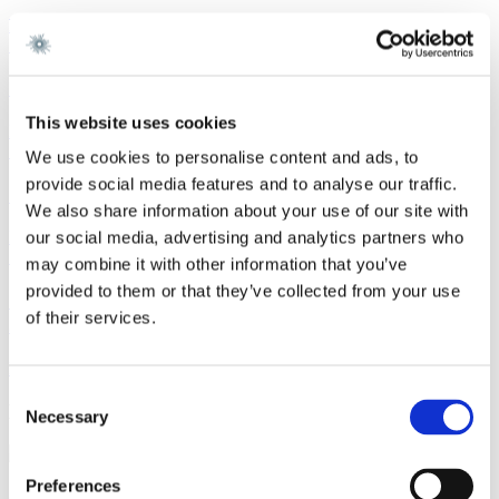
Læs mere
Sagsomtale
9. juli 2026
Gorrissen Federspiel rådgiver Urban Partners
This website uses cookies
Læs mere
Sagsomtale
8. juli 2026
We use cookies to personalise content and ads, to
provide social media features and to analyse our traffic.
Gorrissen Federspiel rådgiver Everdan Group
We also share information about your use of our site with
Læs mere
our social media, advertising and analytics partners who
Sagsomtale
3. juli 2026
may combine it with other information that you’ve
provided to them or that they’ve collected from your use
Gorrissen Federspiel rådgiver Brødrene A. & O.
of their services.
Johansen A/S
Læs mere
Consent
Kontakt
Necessary
Selection
Preferences
Christoffer Fode