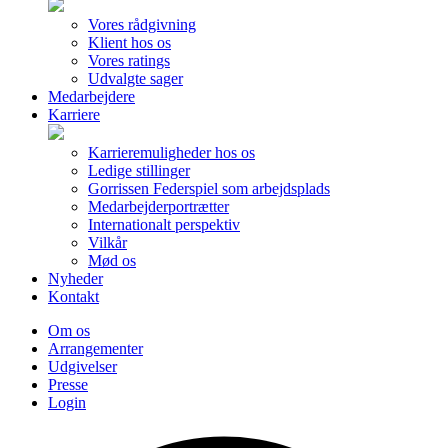
Vores rådgivning
Klient hos os
Vores ratings
Udvalgte sager
Medarbejdere
Karriere
Karrieremuligheder hos os
Ledige stillinger
Gorrissen Federspiel som arbejdsplads
Medarbejderportrætter
Internationalt perspektiv
Vilkår
Mød os
Nyheder
Kontakt
Om os
Arrangementer
Udgivelser
Presse
Login