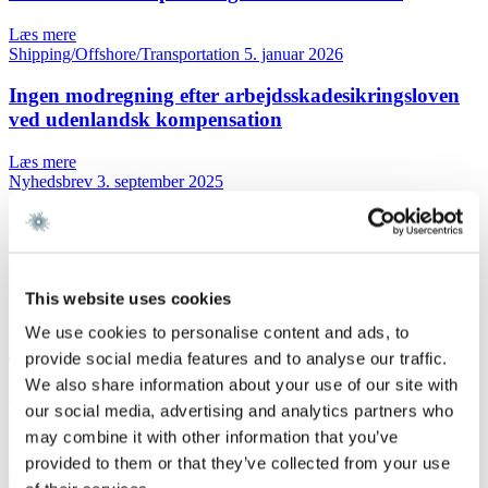
Læs mere
Shipping/Offshore/Transportation
5. januar 2026
Ingen modregning efter arbejdsskadesikringsloven
ved udenlandsk kompensation
Læs mere
Nyhedsbrev
3. september 2025
Færøerne overtager søretsområdet
Læs mere
Nyhedsbrev
16. april 2025
This website uses cookies
FuelEU - IMO godkender en historisk Net Zero
We use cookies to personalise content and ads, to
Aftale
provide social media features and to analyse our traffic.
We also share information about your use of our site with
Læs mere
our social media, advertising and analytics partners who
Kontakt
may combine it with other information that you’ve
provided to them or that they’ve collected from your use