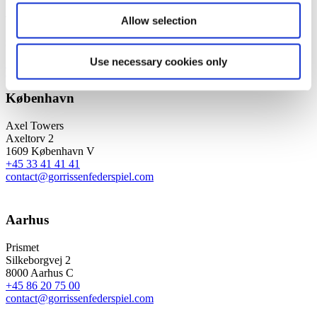
Vi er et førende dansk advokatfirma med
Allow selection
stærke internationale relationer.
Use necessary cookies only
Tilmeld dig nyheder og arrangementer
København
Axel Towers
Axeltorv 2
1609 København V
+45 33 41 41 41
contact@gorrissenfederspiel.com
Aarhus
Prismet
Silkeborgvej 2
8000 Aarhus C
+45 86 20 75 00
contact@gorrissenfederspiel.com