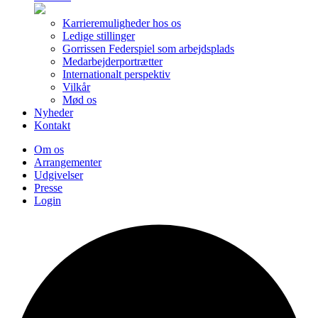
Karrieremuligheder hos os
Ledige stillinger
Gorrissen Federspiel som arbejdsplads
Medarbejderportrætter
Internationalt perspektiv
Vilkår
Mød os
Nyheder
Kontakt
Om os
Arrangementer
Udgivelser
Presse
Login