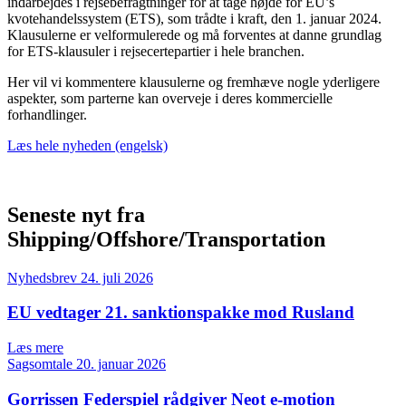
indarbejdes i rejsebefragtninger for at tage højde for EU’s
kvotehandelssystem (ETS), som trådte i kraft, den 1. januar 2024.
Klausulerne er velformulerede og må forventes at danne grundlag
for ETS-klausuler i rejsecertepartier i hele branchen.
Her vil vi kommentere klausulerne og fremhæve nogle yderligere
aspekter, som parterne kan overveje i deres kommercielle
forhandlinger.
Læs hele nyheden (engelsk)
Seneste nyt fra
Shipping/Offshore/Transportation
Nyhedsbrev
24. juli 2026
EU vedtager 21. sanktionspakke mod Rusland
Læs mere
Sagsomtale
20. januar 2026
Gorrissen Federspiel rådgiver Neot e-motion