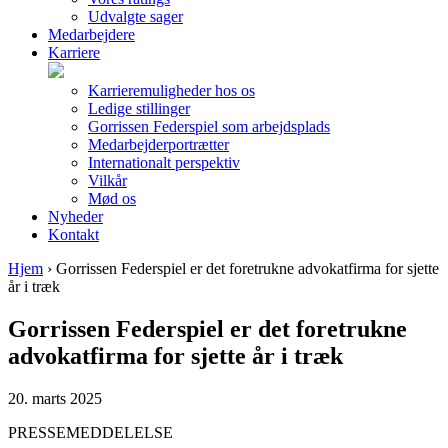
Udvalgte sager
Medarbejdere
Karriere
Karrieremuligheder hos os
Ledige stillinger
Gorrissen Federspiel som arbejdsplads
Medarbejderportrætter
Internationalt perspektiv
Vilkår
Mød os
Nyheder
Kontakt
Hjem
›
Gorrissen Federspiel er det foretrukne advokatfirma for sjette
år i træk
Gorrissen Federspiel er det foretrukne
advokatfirma for sjette år i træk
20. marts 2025
PRESSEMEDDELELSE