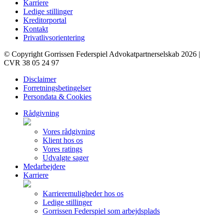
Karriere
Ledige stillinger
Kreditorportal
Kontakt
Privatlivsorientering
© Copyright Gorrissen Federspiel Advokatpartnerselskab 2026 |
CVR 38 05 24 97
Disclaimer
Forretningsbetingelser
Persondata & Cookies
Rådgivning
Vores rådgivning
Klient hos os
Vores ratings
Udvalgte sager
Medarbejdere
Karriere
Karrieremuligheder hos os
Ledige stillinger
Gorrissen Federspiel som arbejdsplads