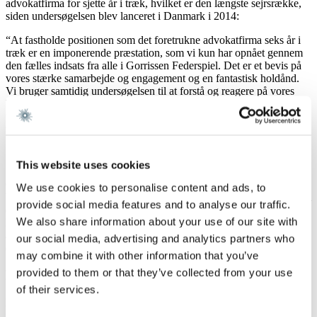
advokatfirma for sjette år i træk, hvilket er den længste sejrsrække,
siden undersøgelsen blev lanceret i Danmark i 2014:
“At fastholde positionen som det foretrukne advokatfirma seks år i
træk er en imponerende præstation, som vi kun har opnået gennem
den fælles indsats fra alle i Gorrissen Federspiel. Det er et bevis på
vores stærke samarbejde og engagement og en fantastisk holdånd.
Vi bruger samtidig undersøgelsen til at forstå og reagere på vores
klienters skiftende behov, så vi kan styrke de områder, hvor vi har et
uforløst potentiale – alt sammen med et fantastisk godt
udgangspunkt,” slutter Martin André Dittmer.
Om Gorrissen Federspiel
This website uses cookies
Gorrissen Federspiel er et af Danmarks største advokatfirmaer. Vi
We use cookies to personalise content and ads, to
beskæftiger over 600 medarbejdere, heraf mere end 350 jurister, som
provide social media features and to analyse our traffic.
dagligt går på arbejde med en fælles vision om, at vi i Gorrissen
We also share information about your use of our site with
Federspiel vil være ’In a league of our own’ som Danmarks bedste
advokatfirma. Vi tilbyder rådgivning inden for alle
our social media, advertising and analytics partners who
erhvervsrelaterede områder til klienter på tværs af brancher.
may combine it with other information that you’ve
provided to them or that they’ve collected from your use
Pressekontakt
of their services.
Managing Partner Martin André Dittmer –
mad@gorrissenfederspiel.com
/ 24 28 68 27