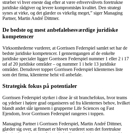
stræber vi hver eneste dag efter at være erhvervslivets foretrukne
juridiske rådgiver og levere kompromisløs kvalitet. Den strategi
synes at virke, og det glæder os virkelig meget,” siger Managing
Partner, Martin André Dittmer.
De bedste og mest anbefalelsesværdige juridiske
kompetencer
Virksomhederne vurderer, at Gorrissen Federspiel samlet set har de
bedste juridiske kompetencer. I gennemgangen af de enkelte
juridiske specialer ligger Gorrissen Federspiel nummer 1 eller 2 i 17
ud af 20 juridiske områder – og nummer 1 i hele 13 juridiske
områder. Derudover topper Gorrissen Federspiel klienternes liste
som det firma, klienterne helst vil anbefale.
Strategisk fokus på potentialer
Gorrissen Federspiel styrker i disse år sit branchefokus, hvor teams
og ydelser i højere grad organiseres ud fra klienternes behov, hvilket
blandt andet slår igennem i grupperne Life Sciences og Fast
Ejendom, hvor Gorrissen Federspiel rangeres i toppen.
Managing Partner i Gorrissen Federspiel, Martin André Dittmer,
glæder sig over, at firmaet er blevet vurderet som det foretrukne