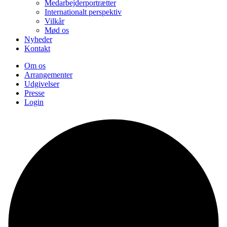
Medarbejderportrætter
Internationalt perspektiv
Vilkår
Mød os
Nyheder
Kontakt
Om os
Arrangementer
Udgivelser
Presse
Login