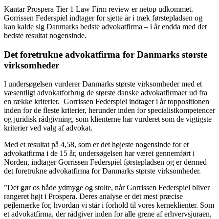
Kantar Prospera Tier 1 Law Firm review er netop udkommet.
Gorrissen Federspiel indtager for sjette år i træk førstepladsen og
kan kalde sig Danmarks bedste advokatfirma – i år endda med det
bedste resultat nogensinde.
Det foretrukne advokatfirma for Danmarks største
virksomheder
I undersøgelsen vurderer Danmarks største virksomheder med et
væsentligt advokatforbrug de største danske advokatfirmaer ud fra
en række kriterier. Gorrissen Federspiel indtager i år toppositionen
inden for de fleste kriterier, herunder inden for specialistkompetencer
og juridisk rådgivning, som klienterne har vurderet som de vigtigste
kriterier ved valg af advokat.
Med et resultat på 4,58, som er det højeste nogensinde for et
advokatfirma i de 15 år, undersøgelsen har været gennemført i
Norden, indtager Gorrissen Federspiel førstepladsen og er dermed
det foretrukne advokatfirma for Danmarks største virksomheder.
”Det gør os både ydmyge og stolte, når Gorrissen Federspiel bliver
rangeret højt i Prospera. Deres analyse er det mest præcise
pejlemærke for, hvordan vi står i forhold til vores kerneklienter. Som
et advokatfirma, der rådgiver inden for alle grene af erhvervsjuraen,