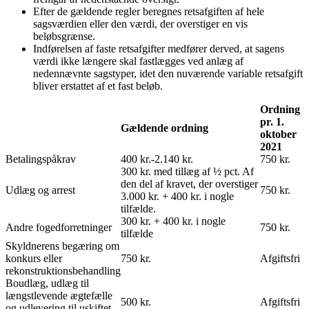
Efter de gældende regler beregnes retsafgiften af hele
sagsværdien eller den værdi, der overstiger en vis
beløbsgrænse.
Indførelsen af faste retsafgifter medfører derved, at sagens
værdi ikke længere skal fastlægges ved anlæg af
nedennævnte sagstyper, idet den nuværende variable retsafgift
bliver erstattet af et fast beløb.
Ordning
pr. 1.
Gældende ordning
oktober
2021
Betalingspåkrav
400 kr.-2.140 kr.
750 kr.
300 kr. med tillæg af ½ pct. Af
den del af kravet, der overstiger
Udlæg og arrest
750 kr.
3.000 kr. + 400 kr. i nogle
tilfælde.
300 kr. + 400 kr. i nogle
Andre fogedforretninger
750 kr.
tilfælde
Skyldnerens begæring om
konkurs eller
750 kr.
Afgiftsfri
rekonstruktionsbehandling
Boudlæg, udlæg til
længstlevende ægtefælle
500 kr.
Afgiftsfri
og udlevering til uskiftet