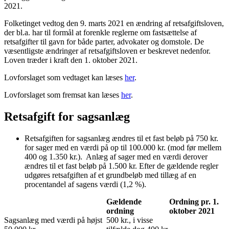
2021.
Folketinget vedtog den 9. marts 2021 en ændring af retsafgiftsloven,
der bl.a. har til formål at forenkle reglerne om fastsættelse af
retsafgifter til gavn for både parter, advokater og domstole. De
væsentligste ændringer af retsafgiftsloven er beskrevet nedenfor.
Loven træder i kraft den 1. oktober 2021.
Lovforslaget som vedtaget kan læses
her
.
Lovforslaget som fremsat kan læses
her
.
Retsafgift for sagsanlæg
Retsafgiften for sagsanlæg ændres til et fast beløb på 750 kr.
for sager med en værdi på op til 100.000 kr. (mod før mellem
400 og 1.350 kr.). Anlæg af sager med en værdi derover
ændres til et fast beløb på 1.500 kr. Efter de gældende regler
udgøres retsafgiften af et grundbeløb med tillæg af en
procentandel af sagens værdi (1,2 %).
Gældende
Ordning pr. 1.
ordning
oktober 2021
Sagsanlæg med værdi på højst
500 kr., i visse