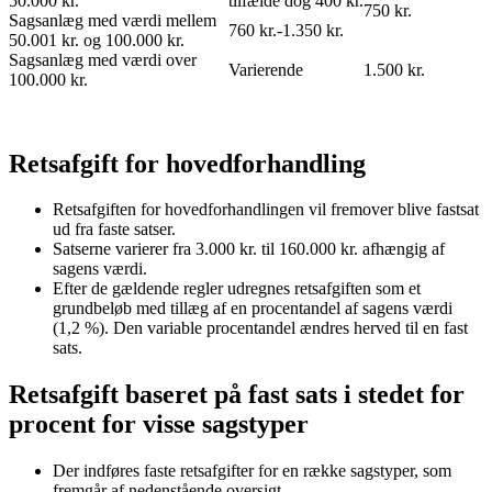
50.000 kr.
tilfælde dog 400 kr.
750 kr.
Sagsanlæg med værdi mellem
760 kr.-1.350 kr.
50.001 kr. og 100.000 kr.
Sagsanlæg med værdi over
Varierende
1.500 kr.
100.000 kr.
Retsafgift for hovedforhandling
Retsafgiften for hovedforhandlingen vil fremover blive fastsat
ud fra faste satser.
Satserne varierer fra 3.000 kr. til 160.000 kr. afhængig af
sagens værdi.
Efter de gældende regler udregnes retsafgiften som et
grundbeløb med tillæg af en procentandel af sagens værdi
(1,2 %). Den variable procentandel ændres herved til en fast
sats.
Retsafgift baseret på fast sats i stedet for
procent for visse sagstyper
Der indføres faste retsafgifter for en række sagstyper, som
fremgår af nedenstående oversigt.