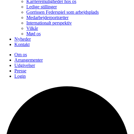
Karrieremuligheder hos os
Ledige stillinger
Gorrissen Federspiel som arbejdsplads
Medarbejderportrætter
Internationalt perspektiv
Vilkår
Mød os
Nyheder
Kontakt
Om os
Arrangementer
Udgivelser
Presse
Login