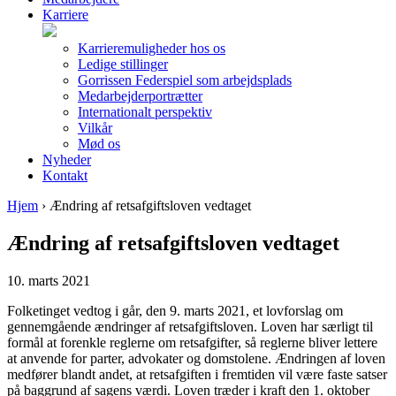
Karriere
Karrieremuligheder hos os
Ledige stillinger
Gorrissen Federspiel som arbejdsplads
Medarbejderportrætter
Internationalt perspektiv
Vilkår
Mød os
Nyheder
Kontakt
Hjem
›
Ændring af retsafgiftsloven vedtaget
Ændring af retsafgiftsloven vedtaget
10. marts 2021
Folketinget vedtog i går, den 9. marts 2021, et lovforslag om
gennemgående ændringer af retsafgiftsloven. Loven har særligt til
formål at forenkle reglerne om retsafgifter, så reglerne bliver lettere
at anvende for parter, advokater og domstolene. Ændringen af loven
medfører blandt andet, at retsafgiften i fremtiden vil være faste satser
på baggrund af sagens værdi. Loven træder i kraft den 1. oktober