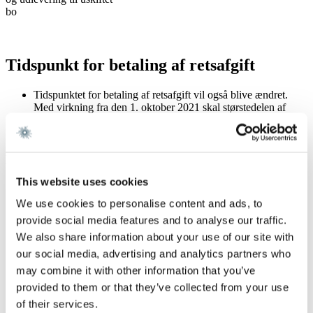
bo
Tidspunkt for betaling af retsafgift
Tidspunktet for betaling af retsafgift vil også blive ændret.
Med virkning fra den 1. oktober 2021 skal størstedelen af
restafgiften først betales, når retten fastsætter tidspunktet for
hovedforhandlingen.
Lovændringens betydning
This website uses cookies
Det fremgår af lovforslaget, at ændringerne har til formål at
skabe en bedre forståelse og anvendelse af reglerne om
We use cookies to personalise content and ads, to
retsafgifter. Dette sker blandt andet ved at erstatte
provide social media features and to analyse our traffic.
procentbaserede retsafgifter med faste satser både ved
We also share information about your use of our site with
sagsanlæg og hovedforhandling, hvilket forenkler
beregningen og skaber større klarhed over omkostningerne.
our social media, advertising and analytics partners who
Efter de gældende regler skal sagsøger betale en variabel
may combine it with other information that you’ve
retsafgift beregnet på baggrund af sagens værdi (grundbeløb
provided to them or that they’ve collected from your use
med tillæg af 1,2 %) både ved sagsanlæg og ved
hovedforhandling. Dette ændres til en række faste
of their services.
retsafgiftssatser. Retsplejerådet begrunder ændringen med, at