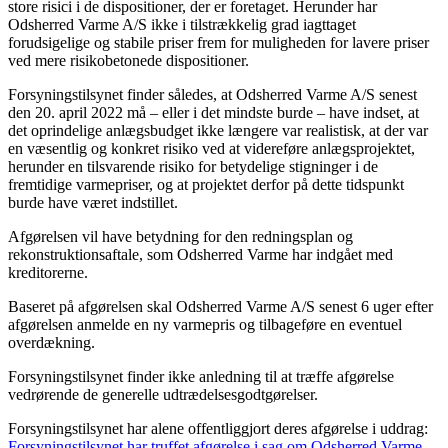
store risici i de dispositioner, der er foretaget. Herunder har
Odsherred Varme A/S ikke i tilstrækkelig grad iagttaget
forudsigelige og stabile priser frem for muligheden for lavere priser
ved mere risikobetonede dispositioner.
Forsyningstilsynet finder således, at Odsherred Varme A/S senest
den 20. april 2022 må – eller i det mindste burde – have indset, at
det oprindelige anlægsbudget ikke længere var realistisk, at der var
en væsentlig og konkret risiko ved at videreføre anlægsprojektet,
herunder en tilsvarende risiko for betydelige stigninger i de
fremtidige varmepriser, og at projektet derfor på dette tidspunkt
burde have været indstillet.
Afgørelsen vil have betydning for den redningsplan og
rekonstruktionsaftale, som Odsherred Varme har indgået med
kreditorerne.
Baseret på afgørelsen skal Odsherred Varme A/S senest 6 uger efter
afgørelsen anmelde en ny varmepris og tilbageføre en eventuel
overdækning.
Forsyningstilsynet finder ikke anledning til at træffe afgørelse
vedrørende de generelle udtrædelsesgodtgørelser.
Forsyningstilsynet har alene offentliggjort deres afgørelse i uddrag:
Forsyningstilsynet har truffet afgørelse i sag om Odsherred Varme