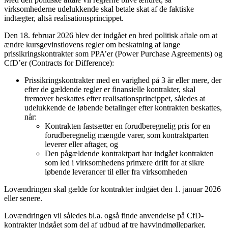
virksomhederne udelukkende skal betale skat af de faktiske
indtægter, altså realisationsprincippet.
Den 18. februar 2026 blev der indgået en bred politisk aftale om at
ændre kursgevinstlovens regler om beskatning af lange
prissikringskontrakter som PPA’er (Power Purchase Agreements) og
CfD’er (Contracts for Difference):
Prissikringskontrakter med en varighed på 3 år eller mere, der
efter de gældende regler er finansielle kontrakter, skal
fremover beskattes efter realisationsprincippet, således at
udelukkende de løbende betalinger efter kontrakten beskattes,
når:
Kontrakten fastsætter en forudberegnelig pris for en
forudberegnelig mængde varer, som kontraktparten
leverer eller aftager, og
Den pågældende kontraktpart har indgået kontrakten
som led i virksomhedens primære drift for at sikre
løbende leverancer til eller fra virksomheden
Lovændringen skal gælde for kontrakter indgået den 1. januar 2026
eller senere.
Lovændringen vil således bl.a. også finde anvendelse på CfD-
kontrakter indgået som del af udbud af tre havvindmølleparker,