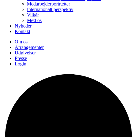
Medarbejderportrætter
Internationalt perspektiv
Vilkår
Mød os
Nyheder
Kontakt
Om os
Arrangementer
Udgivelser
Presse
Login