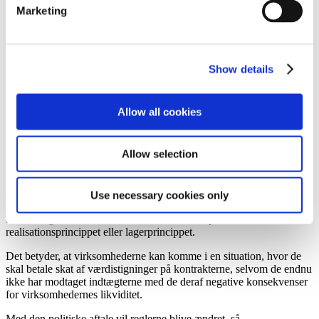
arealanvendelse af kunden.
Marketing
Gæsteprincippet finder derimod anvendelse, hvor ledningsanlægget
ikke skal forsyne en elkunde på den specifikke ejendom, eller hvor
ledningsanlægget placeres af hensyn til det kollektive elnet.
Show details
Link til Forsyningstilsynets vurdering af spørgsmålet om, hvornår
gæsteprincippet finder anvendelse:
Notat om Forsyningstilsynets
forståelse af gæsteprincippet
.
Allow all cookies
Bred politisk aftale om transparent og hurtig
elnetudbygning
Allow selection
Udviklere af solcelle- og vindmølleprojekter sælger ofte den strøm,
parkerne producerer, på lange kontrakter over adskillige år. Siden en
Use necessary cookies only
afgørelse fra Skatterådet sidste år har der været usikkerhed om
beskatningen af disse kontrakter skal baseres på
realisationsprincippet eller lagerprincippet.
Det betyder, at virksomhederne kan komme i en situation, hvor de
skal betale skat af værdistigninger på kontrakterne, selvom de endnu
ikke har modtaget indtægterne med de deraf negative konsekvenser
for virksomhedernes likviditet.
Med den politiske aftale vil reglerne blive ændret, så