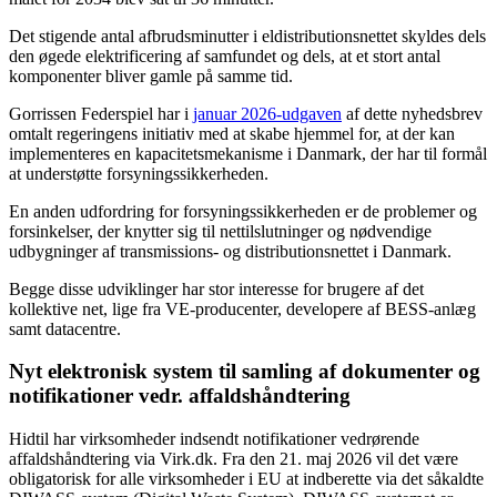
Det stigende antal afbrudsminutter i eldistributionsnettet skyldes dels
den øgede elektrificering af samfundet og dels, at et stort antal
komponenter bliver gamle på samme tid.
Gorrissen Federspiel har i
januar 2026-udgaven
af dette nyhedsbrev
omtalt regeringens initiativ med at skabe hjemmel for, at der kan
implementeres en kapacitetsmekanisme i Danmark, der har til formål
at understøtte forsyningssikkerheden.
En anden udfordring for forsyningssikkerheden er de problemer og
forsinkelser, der knytter sig til nettilslutninger og nødvendige
udbygninger af transmissions- og distributionsnettet i Danmark.
Begge disse udviklinger har stor interesse for brugere af det
kollektive net, lige fra VE-producenter, developere af BESS-anlæg
samt datacentre.
Nyt elektronisk system til samling af dokumenter og
notifikationer vedr. affaldshåndtering
Hidtil har virksomheder indsendt notifikationer vedrørende
affaldshåndtering via Virk.dk. Fra den 21. maj 2026 vil det være
obligatorisk for alle virksomheder i EU at indberette via det såkaldte