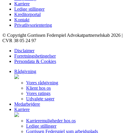
Karriere
Ledige stillinger
Kreditorportal
Kontakt
Privatlivsorientering
© Copyright Gorrissen Federspiel Advokatpartnerselskab 2026 |
CVR 38 05 24 97
Disclaimer
Forretningsbetingelser
Persondata & Cookies
Rådgivning
Vores rådgivning
Klient hos os
Vores ratings
Udvalgte sager
Medarbejdere
Karriere
Karrieremuligheder hos os
Ledige stillinger
Gorrissen Federspiel som arbejdsplads