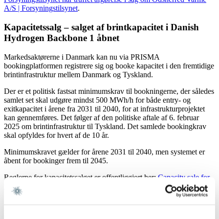
A/S | Forsyningstilsynet
.
Kapacitetssalg – salget af brintkapacitet i Danish
Hydrogen Backbone 1 åbnet
Markedsaktørerne i Danmark kan nu via PRISMA
bookingplatformen registrere sig og booke kapacitet i den fremtidige
brintinfrastruktur mellem Danmark og Tyskland.
Der er et politisk fastsat minimumskrav til bookningerne, der således
samlet set skal udgøre mindst 500 MWh/h for både entry- og
exitkapacitet i årene fra 2031 til 2040, for at infrastrukturprojektet
kan gennemføres. Det følger af den politiske aftale af 6. februar
2025 om brintinfrastruktur til Tyskland. Det samlede bookingkrav
skal opfyldes for hvert af de 10 år.
Minimumskravet gælder for årene 2031 til 2040, men systemet er
åbent for bookinger frem til 2045.
Reglerne for kapacitetssalget er offentliggjort her:
Capacity sale for
the Danish Hydrogen Backbone 1 2026
.
Energinet har indtil videre ikke offentliggjort oplysninger om det
faktiske kapacitetssalg.