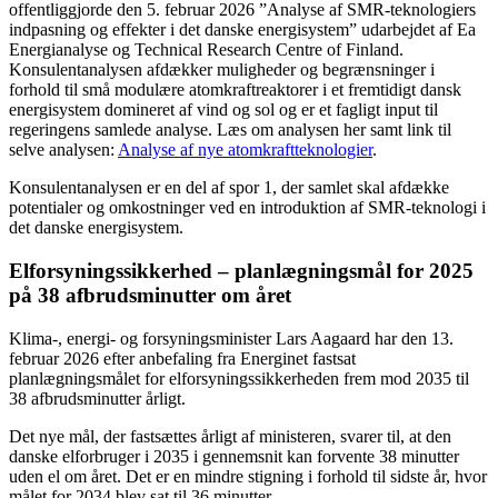
offentliggjorde den 5. februar 2026 ”Analyse af SMR-teknologiers
indpasning og effekter i det danske energisystem” udarbejdet af Ea
Energianalyse og Technical Research Centre of Finland.
Konsulentanalysen afdækker muligheder og begrænsninger i
forhold til små modulære atomkraftreaktorer i et fremtidigt dansk
energisystem domineret af vind og sol og er et fagligt input til
regeringens samlede analyse. Læs om analysen her samt link til
selve analysen:
Analyse af nye atomkraftteknologier
.
Konsulentanalysen er en del af spor 1, der samlet skal afdække
potentialer og omkostninger ved en introduktion af SMR-teknologi i
det danske energisystem.
Elforsyningssikkerhed – planlægningsmål for 2025
på 38 afbrudsminutter om året
Klima-, energi- og forsyningsminister Lars Aagaard har den 13.
februar 2026 efter anbefaling fra Energinet fastsat
planlægningsmålet for elforsyningssikkerheden frem mod 2035 til
38 afbrudsminutter årligt.
Det nye mål, der fastsættes årligt af ministeren, svarer til, at den
danske elforbruger i 2035 i gennemsnit kan forvente 38 minutter
uden el om året. Det er en mindre stigning i forhold til sidste år, hvor
målet for 2034 blev sat til 36 minutter.