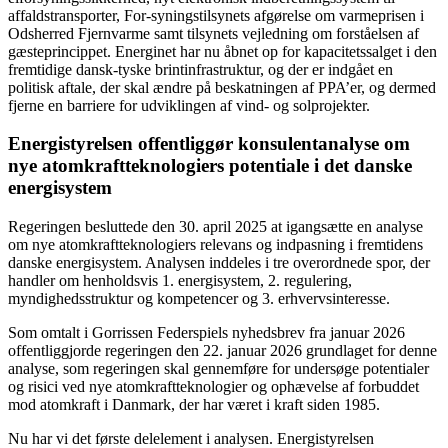
affaldstransporter, For-syningstilsynets afgørelse om varmeprisen i
Odsherred Fjernvarme samt tilsynets vejledning om forståelsen af
gæsteprincippet. Energinet har nu åbnet op for kapacitetssalget i den
fremtidige dansk-tyske brintinfrastruktur, og der er indgået en
politisk aftale, der skal ændre på beskatningen af PPA’er, og dermed
fjerne en barriere for udviklingen af vind- og solprojekter.
Energistyrelsen offentliggør konsulentanalyse om
nye atomkraftteknologiers potentiale i det danske
energisystem
Regeringen besluttede den 30. april 2025 at igangsætte en analyse
om nye atomkraftteknologiers relevans og indpasning i fremtidens
danske energisystem. Analysen inddeles i tre overordnede spor, der
handler om henholdsvis 1. energisystem, 2. regulering,
myndighedsstruktur og kompetencer og 3. erhvervsinteresse.
Som omtalt i Gorrissen Federspiels nyhedsbrev fra januar 2026
offentliggjorde regeringen den 22. januar 2026 grundlaget for denne
analyse, som regeringen skal gennemføre for undersøge potentialer
og risici ved nye atomkraftteknologier og ophævelse af forbuddet
mod atomkraft i Danmark, der har været i kraft siden 1985.
Nu har vi det første delelement i analysen. Energistyrelsen