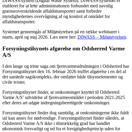
DIWASS-system (Digital Waste System). DIWASS-systemet er
etableret for at lette administrationen forbundet med navnlig
grænseoverskridende affaldstransporter samt forbedre
myndighedernes overvågning af og kontrol af området for
affaldstransporter.
Systemet gennemgås af Miljøstyrelsen på en række webinarer i
marts, april og maj 2026. Læs mere her:
DIWASS – Miljøstyrelsen
.
Forsyningstilsynets afgørelse om Odsherred Varme
A/S
I den lange og triste saga om fjernvarmeudrulningen i Odsherred har
Forsyningstilsynet den 16. februar 2026 truffet afgørelse i en del af
det samlede sagskompleks, der omfatter både tilsynselementer og
civile tvister.
Forsyningstilsynet finder, at omkostninger knyttet til Odsherred
Varme A/S’ udvidelse af fjernvarmeområdet i perioden 2021-2025
efter deres art udgør indregningsberettigede omkostninger.
Forsyningstilsynet finder dog samtidig, at omkostningerne ikke fuldt
ud kan anses for nødvendige. Forsyningstilsynet finder således, at
Odsherred Varme A/S ikke i tilstrækkelig grad har handlet
økonomisk forsvarligt og ud fra et forsigtighedsprincip uden for