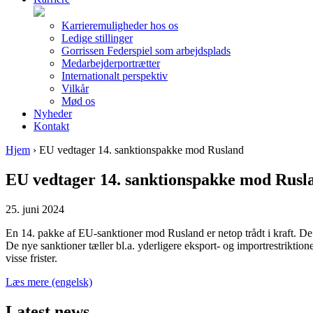
Karrieremuligheder hos os
Ledige stillinger
Gorrissen Federspiel som arbejdsplads
Medarbejderportrætter
Internationalt perspektiv
Vilkår
Mød os
Nyheder
Kontakt
Hjem
›
EU vedtager 14. sanktionspakke mod Rusland
EU vedtager 14. sanktionspakke mod Rusl
25. juni 2024
En 14. pakke af EU-sanktioner mod Rusland er netop trådt i kraft. D
De nye sanktioner tæller bl.a. yderligere eksport- og importrestrikti
visse frister.
Læs mere (engelsk)
Latest news