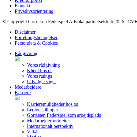
Kreditorportal
Kontakt
Privatlivsorientering
© Copyright Gorrissen Federspiel Advokatpartnerselskab 2026 | CV
Disclaimer
Forretningsbetingelser
Persondata & Cookies
Rådgivning
Vores rådgivning
Klient hos os
Vores ratings
Udvalgte sager
Medarbejdere
Karriere
Karrieremuligheder hos os
Ledige stillinger
Gorrissen Federspiel som arbejdsplads
Medarbejderportrætter
Internationalt perspektiv
Vilkår