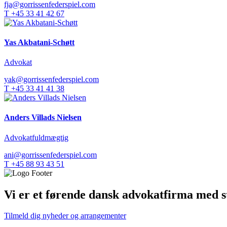
fja@gorrissenfederspiel.com
T +45 33 41 42 67
Yas Akbatani-Schøtt
Advokat
yak@gorrissenfederspiel.com
T +45 33 41 41 38
Anders Villads Nielsen
Advokatfuldmægtig
ani@gorrissenfederspiel.com
T +45 88 93 43 51
Vi er et førende dansk advokatfirma med st
Tilmeld dig nyheder og arrangementer