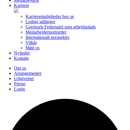
Medarbejdere
Karriere
Karrieremuligheder hos os
Ledige stillinger
Gorrissen Federspiel som arbejdsplads
Medarbejderportrætter
Internationalt perspektiv
Vilkår
Mød os
Nyheder
Kontakt
Om os
Arrangementer
Udgivelser
Presse
Login