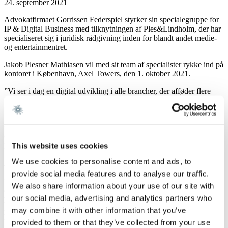
24. september 2021
Advokatfirmaet Gorrissen Federspiel styrker sin specialegruppe for
IP & Digital Business med tilknytningen af Ples&Lindholm, der har
specialiseret sig i juridisk rådgivning inden for blandt andet medie-
og entertainmentret.
Jakob Plesner Mathiasen vil med sit team af specialister rykke ind på
kontoret i København, Axel Towers, den 1. oktober 2021.
”Vi ser i dag en digital udvikling i alle brancher, der afføder flere
juridiske problemstillinger blandt andet omkring rettigheder. Med
tiltaget styrkes vi af en gruppe specialister, der tilfører dybere og
bredere specialistkompetencer, så vi kan fastholde og udbygge vores
førende position på det digitale område” siger Lasse Skaarup
Christensen, partner i Gorrissen Federspiel og leder af IP & Digital
This website uses cookies
Business.
We use cookies to personalise content and ads, to
Jakob Plesner Mathiasen ser frem til at blive en del af firmaet:
provide social media features and to analyse our traffic.
”Jeg er stolt af, at jeg nu bliver en del af den topkompetente gruppe
We also share information about your use of our site with
af mennesker, som udgør Gorrissen Federspiel. Og det er med både
our social media, advertising and analytics partners who
ydmyghed og stor appetit, at jeg ser frem til at bidrage til arbejdet
med at udvikle IP-området i en verden, der kun bliver mere digital
may combine it with other information that you’ve
herfra”, udtaler han.
provided to them or that they’ve collected from your use