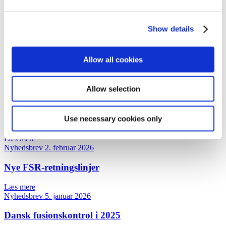
ECN+ Direktivet finder anvendelse fra den 4. februar 2021 og den
danske ændringslov træder i kraft samme dag. Overgangen fungerer
således, at klagepunktsmeddelelser udarbejdet af KFST og sigtelser
rejst af SØIK inden den 4. februar 2021 vil blive behandlet efter de
Show details
hidtidige regler. Efter denne dato vil behandlingen af samtlige
konkurrencesager overgå til de nye regler.
Allow all cookies
Øvrige nyheder
Nyhedsbrev
25. juni 2026
Allow selection
Østre Landsret har afsagt dom i TDC's
erstatningssag mod staten
Use necessary cookies only
Læs mere
Nyhedsbrev
2. februar 2026
Nye FSR-retningslinjer
Læs mere
Nyhedsbrev
5. januar 2026
Dansk fusionskontrol i 2025