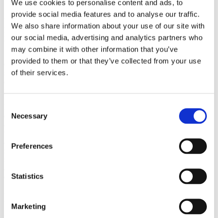
Strafudmåling
We use cookies to personalise content and ads, to
provide social media features and to analyse our traffic.
Udmålingen af civile bøder vil fremover være reguleret i
We also share information about your use of our site with
konkurrencelovens § 23 b, der i vidt omfang afspejler straffelovens
our social media, advertising and analytics partners who
kapitel 10 om skærpende og formildende omstændigheder.
may combine it with other information that you’ve
Som en nyhed er det nu lovfæstet i bestemmelsens stk. 3, nr. 3, at
provided to them or that they’ve collected from your use
det som formildende omstændighed ved fastsættelse af bødens
of their services.
størrelse kan indgå, hvis virksomheden kan fremlægge
dokumentation for implementering af et effektivt internt compliance
program.
Consent
Lovudkastet indeholder ikke nærmere retningslinjer om indholdet af
Necessary
et compliance program. Der kan søges inspiration i bl.a.
Selection
amerikanske myndigheders vejledninger om virksomheders
forebyggelse af
white collar-
forbrydelser. Centrale krav herefter er,
at et compliance program skal følge en risikobaseret tilgang og være
Preferences
skræddersyet den konkrete virksomhed, at virksomhedens ansatte
skal modtage løbende (gerne årlig) træning i relevant lovgivning, og
at den øverste ledelse skal være involveret i at udarbejde
Statistics
compliance-politikker og kommunikere dem til medarbejderne.
Ikrafttræden
Marketing