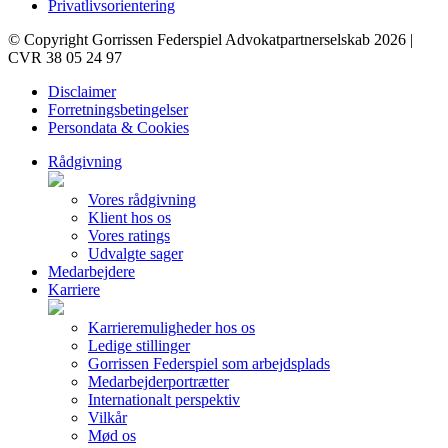
Privatlivsorientering
© Copyright Gorrissen Federspiel Advokatpartnerselskab 2026 |
CVR 38 05 24 97
Disclaimer
Forretningsbetingelser
Persondata & Cookies
Rådgivning
Vores rådgivning
Klient hos os
Vores ratings
Udvalgte sager
Medarbejdere
Karriere
Karrieremuligheder hos os
Ledige stillinger
Gorrissen Federspiel som arbejdsplads
Medarbejderportrætter
Internationalt perspektiv
Vilkår
Mød os