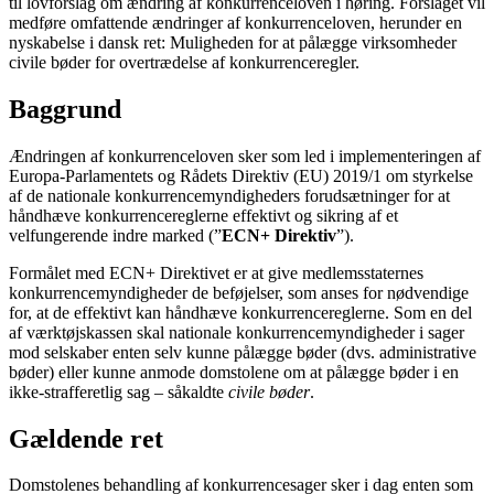
til lovforslag om ændring af konkurrenceloven i høring. Forslaget vil
medføre omfattende ændringer af konkurrenceloven, herunder en
nyskabelse i dansk ret: Muligheden for at pålægge virksomheder
civile bøder for overtrædelse af konkurrenceregler.
Baggrund
Ændringen af konkurrenceloven sker som led i implementeringen af
Europa-Parlamentets og Rådets Direktiv (EU) 2019/1 om styrkelse
af de nationale konkurrencemyndigheders forudsætninger for at
håndhæve konkurrencereglerne effektivt og sikring af et
velfungerende indre marked (”
ECN+ Direktiv
”).
Formålet med ECN+ Direktivet er at give medlemsstaternes
konkurrencemyndigheder de beføjelser, som anses for nødvendige
for, at de effektivt kan håndhæve konkurrencereglerne. Som en del
af værktøjskassen skal nationale konkurrencemyndigheder i sager
mod selskaber enten selv kunne pålægge bøder (dvs. administrative
bøder) eller kunne anmode domstolene om at pålægge bøder i en
ikke-strafferetlig sag – såkaldte
civile bøder
.
Gældende ret
Domstolenes behandling af konkurrencesager sker i dag enten som