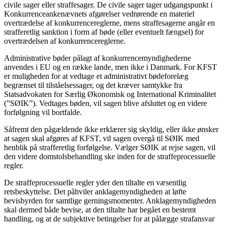
civile sager eller straffesager. De civile sager tager udgangspunkt i
Konkurrenceankenævnets afgørelser vedrørende en materiel
overtrædelse af konkurrencereglerne, mens straffesagerne angår en
strafferetlig sanktion i form af bøde (eller eventuelt fængsel) for
overtrædelsen af konkurrencereglerne.
Administrative bøder pålagt af konkurrencemyndighederne
anvendes i EU og en række lande, men ikke i Danmark. For KFST
er muligheden for at vedtage et administrativt bødeforelæg
begrænset til tilståelsessager, og det kræver samtykke fra
Statsadvokaten for Særlig Økonomisk og International Kriminalitet
(”SØIK”). Vedtages bøden, vil sagen blive afsluttet og en videre
forfølgning vil bortfalde.
Såfremt den pågældende ikke erklærer sig skyldig, eller ikke ønsker
at sagen skal afgøres af KFST, vil sagen overgå til SØIK med
henblik på strafferetlig forfølgelse. Vælger SØIK at rejse sagen, vil
den videre domstolsbehandling ske inden for de straffeprocessuelle
regler.
De straffeprocessuelle regler yder den tiltalte en væsentlig
retsbeskyttelse. Det påhviler anklagemyndigheden at løfte
bevisbyrden for samtlige gerningsmomenter. Anklagemyndigheden
skal dermed både bevise, at den tiltalte har begået en bestemt
handling, og at de subjektive betingelser for at pålægge strafansvar