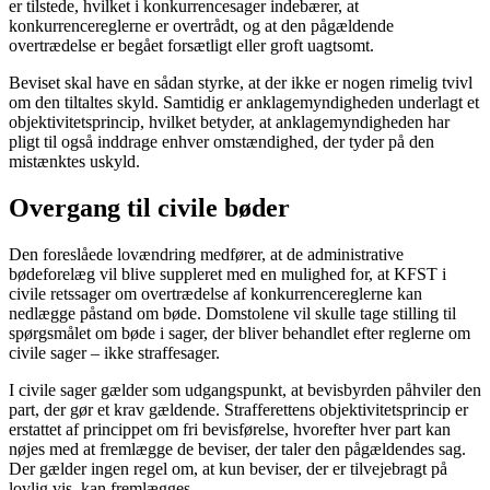
er tilstede, hvilket i konkurrencesager indebærer, at
konkurrencereglerne er overtrådt, og at den pågældende
overtrædelse er begået forsætligt eller groft uagtsomt.
Beviset skal have en sådan styrke, at der ikke er nogen rimelig tvivl
om den tiltaltes skyld. Samtidig er anklagemyndigheden underlagt et
objektivitetsprincip, hvilket betyder, at anklagemyndigheden har
pligt til også inddrage enhver omstændighed, der tyder på den
mistænktes uskyld.
Overgang til civile bøder
Den foreslåede lovændring medfører, at de administrative
bødeforelæg vil blive suppleret med en mulighed for, at KFST i
civile retssager om overtrædelse af konkurrencereglerne kan
nedlægge påstand om bøde. Domstolene vil skulle tage stilling til
spørgsmålet om bøde i sager, der bliver behandlet efter reglerne om
civile sager – ikke straffesager.
I civile sager gælder som udgangspunkt, at bevisbyrden påhviler den
part, der gør et krav gældende. Strafferettens objektivitetsprincip er
erstattet af princippet om fri bevisførelse, hvorefter hver part kan
nøjes med at fremlægge de beviser, der taler den pågældendes sag.
Der gælder ingen regel om, at kun beviser, der er tilvejebragt på
lovlig vis, kan fremlægges.