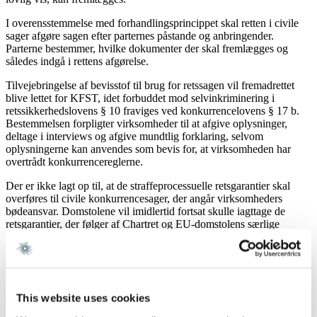
I overensstemmelse med forhandlingsprincippet skal retten i civile
sager afgøre sagen efter parternes påstande og anbringender.
Parterne bestemmer, hvilke dokumenter der skal fremlægges og
således indgå i rettens afgørelse.
Tilvejebringelse af bevisstof til brug for retssagen vil fremadrettet
blive lettet for KFST, idet forbuddet mod selvinkriminering i
retssikkerhedslovens § 10 fraviges ved konkurrencelovens § 17 b.
Bestemmelsen forpligter virksomheder til at afgive oplysninger,
deltage i interviews og afgive mundtlig forklaring, selvom
oplysningerne kan anvendes som bevis for, at virksomheden har
overtrådt konkurrencereglerne.
Der er ikke lagt op til, at de straffeprocessuelle retsgarantier skal
overføres til civile konkurrencesager, der angår virksomheders
bødeansvar. Domstolene vil imidlertid fortsat skulle iagttage de
retsgarantier, der følger af Chartret og EU-domstolens særlige
praksis inden for EU-konkurrenceretten, hvilket navnlig vedrører
uskyldsformodningen og princippet om, at enhver rimelig tvivl skal
komme den tiltalte til gode. Reglerne i Den Europæiske
Menneskerettighedskonvention gælder tillige og kan få større
selvstændig betydning, når retsbeskyttelsen i national ret svækkes.
This website uses cookies