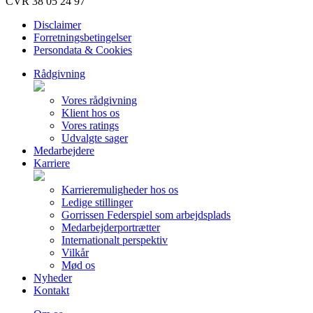
CVR 38 05 24 97
Disclaimer
Forretningsbetingelser
Persondata & Cookies
Rådgivning
Vores rådgivning
Klient hos os
Vores ratings
Udvalgte sager
Medarbejdere
Karriere
Karrieremuligheder hos os
Ledige stillinger
Gorrissen Federspiel som arbejdsplads
Medarbejderportrætter
Internationalt perspektiv
Vilkår
Mød os
Nyheder
Kontakt