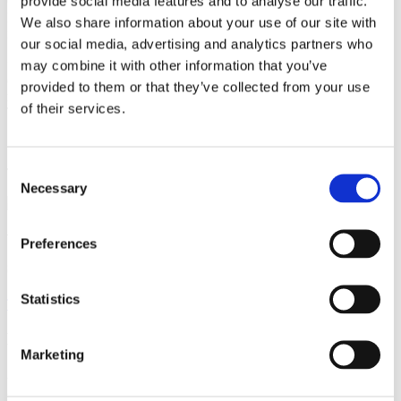
provide social media features and to analyse our traffic.
Compass Lexecon, et globalt økonomisk konsulentfirma. Rønde er
Ph.D. fra University Pompeu Fabra og professor i innovation og
We also share information about your use of our site with
iværksætteri ved CBS. Her vil han fortsat undervise og forske.
our social media, advertising and analytics partners who
”Jeg har glædet mig meget til at blive en del af Gorrissen Federspiel
may combine it with other information that you’ve
og enheden økonomisk analyse. Jeg ser frem til at kunne bidrage
provided to them or that they’ve collected from your use
med min viden og indsigt over for både klienter og kolleger,” siger
of their services.
Thomas Rønde.
Consent
Thomas Rønde er tiltrådt den 11. august.
Necessary
Selection
Vi er et førende dansk advokatfirma med
Preferences
stærke internationale relationer.
Statistics
Tilmeld dig nyheder og arrangementer
København
Marketing
Axel Towers
Axeltorv 2