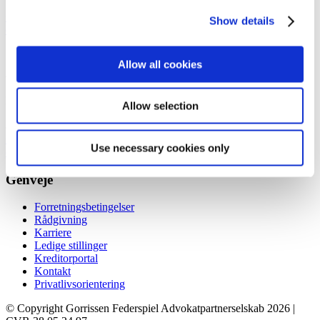
1609 København V
+45 33 41 41 41
Show details
contact@gorrissenfederspiel.com
Allow all cookies
Aarhus
Prismet
Allow selection
Silkeborgvej 2
8000 Aarhus C
+45 86 20 75 00
Use necessary cookies only
contact@gorrissenfederspiel.com
Genveje
Forretningsbetingelser
Rådgivning
Karriere
Ledige stillinger
Kreditorportal
Kontakt
Privatlivsorientering
© Copyright Gorrissen Federspiel Advokatpartnerselskab 2026 |