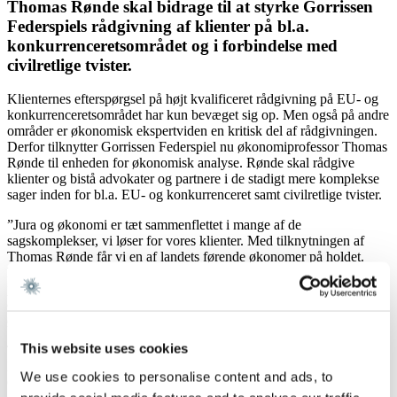
Thomas Rønde skal bidrage til at styrke Gorrissen
Federspiels rådgivning af klienter på bl.a.
konkurrenceretsområdet og i forbindelse med
civilretlige tvister.
Klienternes efterspørgsel på højt kvalificeret rådgivning på EU- og
konkurrenceretsområdet har kun bevæget sig op. Men også på andre
områder er økonomisk ekspertviden en kritisk del af rådgivningen.
Derfor tilknytter Gorrissen Federspiel nu økonomiprofessor Thomas
Rønde til enheden for økonomisk analyse. Rønde skal rådgive
klienter og bistå advokater og partnere i de stadigt mere komplekse
sager inden for bl.a. EU- og konkurrenceret samt civilretlige tvister.
”Jura og økonomi er tæt sammenflettet i mange af de
sagskomplekser, vi løser for vores klienter. Med tilknytningen af
Thomas Rønde får vi en af landets førende økonomer på holdet.
Hans faglighed og ekspertviden bliver et aktiv, der vil komme i spil
på tværs af forretningsområder og klienter,” siger Erik Molin,
cand.polit og partner i Gorrissen Federspiel og leder af enheden
økonomisk analyse.
This website uses cookies
Thomas Rønde har bl.a. været cheføkonom i Konkurrence- og
Forbrugerstyrelsen og været medlem af Konkurrencerådet. Før
We use cookies to personalise content and ads, to
Gorrissen Federspiel har han de seneste par år været tilknyttet