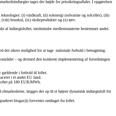
 markedsindtægter tages der højde for prissikringsaftaler. I opgørelsen
logier: (i) vindkraft, (ii) solenergi (solvarme og solceller), (iii)
(viii) brunkul, (ix) råolieprodukter og (x) tørv.
unkt af indtægtsloftet, medmindre medlemsstaterne bestemmer andet.
d der sikres mulighed for at tage nationale forhold i betragtning.
på området – og dermed den konkrete implementering af forordningen
ældende i forhold til loftet.
aceret i et andet EU land.
ger loftet på 180 EUR/MWh.
å elmarkederne, lægges der op til et højere dynamisk indtægtsloft for
deret biogas))) forventes undtaget fra loftet.