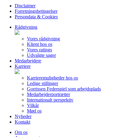
Disclaimer
Forretningsbetingelser
Persondata & Cookies
Rådgivning
Vores rådgivning
Klient hos os
Vores ratings
Udvalgte sager
Medarbejdere
Karriere
Karrieremuligheder hos os
Ledige stillinger
Gorrissen Federspiel som arbejdsplads
Medarbejderportrætter
Internationalt perspektiv
Vilkår
Mød os
Nyheder
Kontakt
Om os