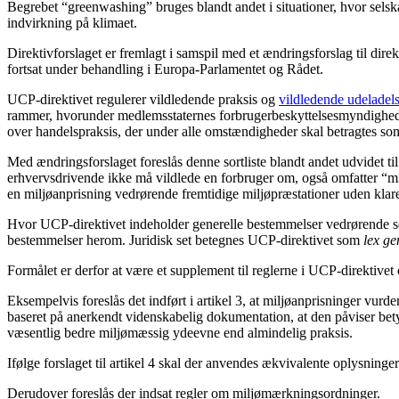
Begrebet “greenwashing” bruges blandt andet i situationer, hvor selsk
indvirkning på klimaet.
Direktivforslaget er fremlagt i samspil med et ændringsforslag til direk
fortsat under behandling i Europa-Parlamentet og Rådet.
UCP-direktivet regulerer vildledende praksis og
vildledende udeladel
rammer, hvorunder medlemsstaternes forbrugerbeskyttelsesmyndighed
over handelspraksis, der under alle omstændigheder skal betragtes som
Med ændringsforslaget foreslås denne sortliste blandt andet udvidet 
erhvervsdrivende ikke må vildlede en forbruger om, også omfatter “mi
en miljøanprisning vedrørende fremtidige miljøpræstationer uden klare
Hvor UCP-direktivet indeholder generelle bestemmelser vedrørende sel
bestemmelser herom. Juridisk set betegnes UCP-direktivet som
lex ge
Formålet er derfor at være et supplement til reglerne i UCP-direktivet o
Eksempelvis foreslås det indført i artikel 3, at miljøanprisninger vurde
baseret på anerkendt videnskabelig dokumentation, at den påviser bety
væsentlig bedre miljømæssig ydeevne end almindelig praksis.
Ifølge forslaget til artikel 4 skal der anvendes ækvivalente oplysninge
Derudover foreslås der indsat regler om miljømærkningsordninger.