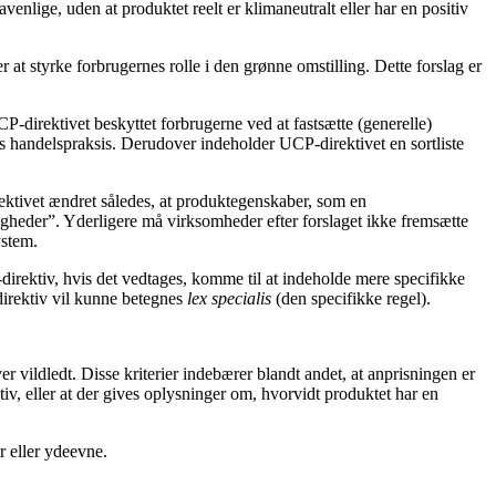
nlige, uden at produktet reelt er klimaneutralt eller har en positiv
r at styrke forbrugernes rolle i den grønne omstilling. Dette forslag er
-direktivet beskyttet forbrugerne ved at fastsætte (generelle)
andelspraksis. Derudover indeholder UCP-direktivet en sortliste
ektivet ændret således, at produktegenskaber, som en
gheder”. Yderligere må virksomheder efter forslaget ikke fremsætte
ystem.
irektiv, hvis det vedtages, komme til at indeholde mere specifikke
irektiv vil kunne betegnes
lex specialis
(den specifikke regel).
er vildledt. Disse kriterier indebærer blandt andet, at anprisningen er
v, eller at der gives oplysninger om, hvorvidt produktet har en
r eller ydeevne.