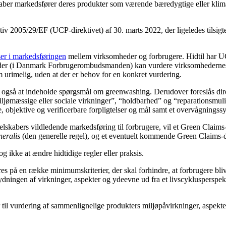
aber markedsfører deres produkter som værende bæredygtige eller klimave
tiv 2005/29/EF (UCP-direktivet) af 30. marts 2022, der ligeledes tilsigte
ser i markedsføringen
mellem virksomheder og forbrugere. Hidtil har UCP
er (i Danmark Forbrugerombudsmanden) kan vurdere virksomhedernes h
 urimelig, uden at der er behov for en konkret vurdering.
til også at indeholde spørgsmål om greenwashing. Derudover foreslås dir
ljømæssige eller sociale virkninger”, “holdbarhed” og “reparationsmuli
, objektive og verificerbare forpligtelser og mål samt et overvågningss
skabers vildledende markedsføring til forbrugere, vil et Green Claims-d
neralis
(den generelle regel), og et eventuelt kommende Green Claims-d
g ikke at ændre hidtidige regler eller praksis.
res på en række minimumskriterier, der skal forhindre, at forbrugere bliv
dningen af virkninger, aspekter og ydeevne ud fra et livscyklusperspekti
r til vurdering af sammenlignelige produkters miljøpåvirkninger, aspekte