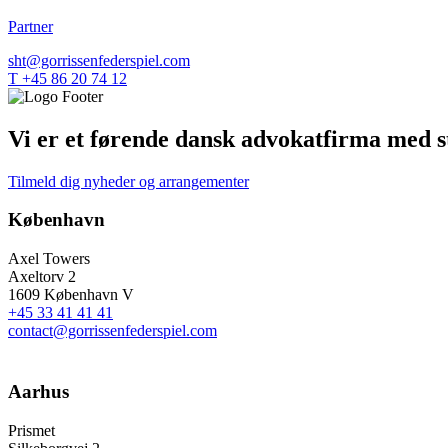
Partner
sht@gorrissenfederspiel.com
T +45 86 20 74 12
Vi er et førende dansk advokatfirma med st
Tilmeld dig nyheder og arrangementer
København
Axel Towers
Axeltorv 2
1609 København V
+45 33 41 41 41
contact@gorrissenfederspiel.com
Aarhus
Prismet