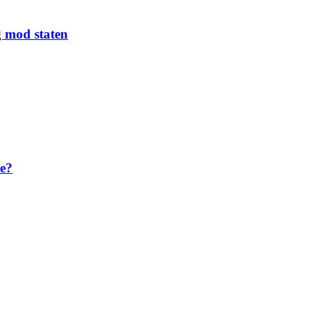
g mod staten
ke?