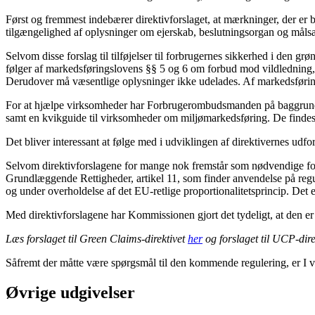
Først og fremmest indebærer direktivforslaget, at mærkninger, der er 
tilgængelighed af oplysninger om ejerskab, beslutningsorgan og målsæt
Selvom disse forslag til tilføjelser til forbrugernes sikkerhed i den g
følger af markedsføringslovens §§ 5 og 6 om forbud mod vildledning, a
Derudover må væsentlige oplysninger ikke udelades. Af markedsførin
For at hjælpe virksomheder har Forbrugerombudsmanden på baggrund a
samt en kvikguide til virksomheder om miljømarkedsføring. De fi
Det bliver interessant at følge med i udviklingen af direktivernes udf
Selvom direktivforslagene for mange nok fremstår som nødvendige for 
Grundlæggende Rettigheder, artikel 11, som finder anvendelse på regul
og under overholdelse af det EU-retlige proportionalitetsprincip. Det 
Med direktivforslagene har Kommissionen gjort det tydeligt, at den er 
Læs forslaget til Green Claims-direktivet
her
og forslaget til UCP-dire
Såfremt der måtte være spørgsmål til den kommende regulering, er I ve
Øvrige udgivelser