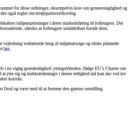
re rammer for disse ordninger, eksempelvis krav om gennemsigtighed og
er også regler om tredjepartsverificering.
selskabers miljøanprisninger i deres markedsføring til forbrugere. Det
formulerede, således at forbrugere umiddelbart forstår dem.
 vejledning vedrørende brug af miljømæssige og etiske påstande
et
her
.
 i en vigtig grundrettighed: ytringsfriheden. Ifølge EU’s Charter om
l at ytre sig og indskrænkninger i denne rettighed må kun ske ved lov
sker korrekt.
reen Deal og være med til at fremme den grønne omstilling.