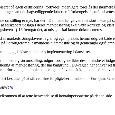
baseret på egen certificering, forbydes. Yderligere foreslås der nærme
ninger samt de bagvedliggende kriterier. I forlængelse heraf indsættes d
rønne omstilling er nye, har der i Danmark længe været et stort fokus på 
t selskabers udsagn i deres markedsføring skal være korrekte og klart 
gslovens § 13 fremgår det, at udsagn skal kunne dokumenteres.
f markedsføringslovens regler og egen praksis herom udgivet både en
ndes på Forbrugerombudsmandens hjemmeside og vi gennemgår også emn
ormning og i sidste ende deres implementering i dansk ret.
en bedre grøn omstilling, udgør forslagene ikke desto mindre et indgreb
ering af markedsføring, der har baggrund i EU-regler, har enhver ret ti
er derfor vigtigt, at implementeringen af eventuelt kommende direktiver 
fast besluttet på at stå ved sine forpligtelser i henhold til European G
ktivet
her
.
lkommen til at rette henvendelse til kontaktpersonerne på denne side.