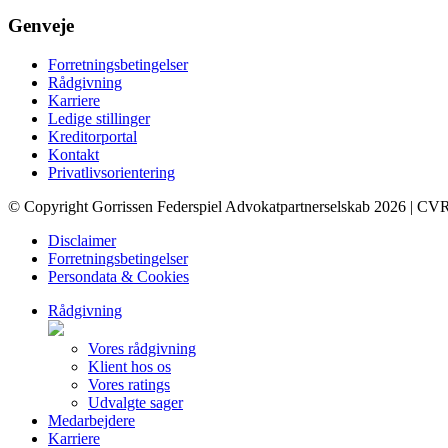
Genveje
Forretningsbetingelser
Rådgivning
Karriere
Ledige stillinger
Kreditorportal
Kontakt
Privatlivsorientering
© Copyright Gorrissen Federspiel Advokatpartnerselskab 2026 | CV
Disclaimer
Forretningsbetingelser
Persondata & Cookies
Rådgivning
Vores rådgivning
Klient hos os
Vores ratings
Udvalgte sager
Medarbejdere
Karriere