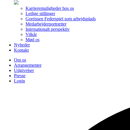
Karrieremuligheder hos os
Ledige stillinger
Gorrissen Federspiel som arbejdsplads
Medarbejderportrætter
Internationalt perspektiv
Vilkår
Mød os
Nyheder
Kontakt
Om os
Arrangementer
Udgivelser
Presse
Login