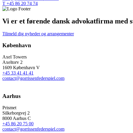
T +45 86 20 74 74
Vi er et førende dansk advokatfirma med st
Tilmeld dig nyheder og arrangementer
København
Axel Towers
Axeltorv 2
1609 København V
+45 33 41 41 41
contact@gorrissenfederspiel.com
Aarhus
Prismet
Silkeborgvej 2
8000 Aarhus C
+45 86 20 75 00
contact@gorrissenfederspiel.com