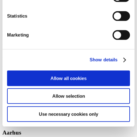
Læs årsrapporten 2023
Statistics
Marketing
Vi er et førende dansk advokatfirma med
stærke internationale relationer.
Show details
Tilmeld dig nyheder og arrangementer
Allow all cookies
København
Axel Towers
Allow selection
Axeltorv 2
1609 København V
+45 33 41 41 41
contact@gorrissenfederspiel.com
Use necessary cookies only
Aarhus