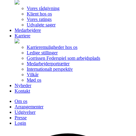
Vores rådgivning
Klient hos os
Vores ratings
Udvalgte sager
Medarbejdere
Karriere
Karrieremuligheder hos os
Ledige stillinger
Gorrissen Federspiel som arbejdsplads
Medarbejderportrætter
Internationalt perspektiv
Vilkår
Mød os
Nyheder
Kontakt
Om os
Arrangementer
Udgivelser
Presse
Login