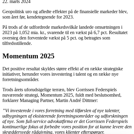
22. marts 2024
Geopolitisk uro og afledte effekter på de finansielle markeder blev,
som året før, kendetegnende for 2023.
På trods af de udfordrede markedsvilkår landede omsætningen i
2023 på 1,052 mia. kr., svarende til en vækst på 6,7 pct. Resultatet
oversteg den forventede vækst på 5 pct. og betragtes som
tilfredsstillende.
Momentum 2025
Det positive resultat skyldes større effekt af en række strategiske
initiativer, herunder vores investering i talent og en række nye
forretningsområder.
Trods årets uforudsigelige terræn, blev Gorrissen Federspiels
nuværende strategi, Momentum 2025, fuldt med beslutsomhed,
forklarer Managing Partner, Martin André Dittmer:
”Vi investerede i vores forretning med tilførslen af nye talenter,
udbygningen af eksisterende forretningsområder og udforskningen
af nye. Som full-service advokatfirma er det Gorrissen Federspiels
kontinuerlige fokus at forbedre vores position for at kunne levere den
skræddersyede rådgivning, vores klienter efterspørger.