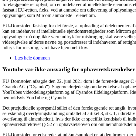
forelæggende ret oplyst, om en indehaver af intellektuelle ejendomsre
fastsat i EU-retten, f.eks. ved at anmode om udlevering af oplysninge
oplysninger, som Mircom anmodede Telenet om.
EU-Domstolen fastslog for det første, at uploading af delelementer af 
kan en indehaver af intellektuelle ejendomsrettigheder som Mircom gø
oplysninger må dog ikke være udtryk for misbrug og skal være velbegru
videregivelse af deres navne og postadresser til indehaveren af rettig
udtryk for misbrug, samt have hjemmel i lov.
Læs hele dommen
Youtube var ikke ansvarlig for ophavsretskrænkelser
EU-Domstolen afsagde den 22. juni 2021 dom i de forenede sager C
Cyando AG (”Cyando”). Sagerne drejede sig om krænkelse af ophavsre
YouTubes videodelingsplatform og af Cyandos fildelingsplatform. Ide
henholdsvis YouTube og Cyando.
Det præjudicielle spørgsmål stillet af den forelæggende ret angik, hvor
selvstændig overføringshandling omfattet af artikel 3, stk. 1, i direk
overføring til almenheden), hvis der ikke er specifikt kendskab til ind
ophavsretsdirektivet (§ 52 c i ophavsretsloven om onlineindholdsdelings
EU-Domstolen præciserede, at udgangspunktet er, at den bruger, der up