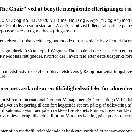
e Chair” ved at benytte nærgående efterligninger i si
/2020-VLR og BS3437/2020-VLR mellem D og A ApS (”D og A”) mod PP
eret 66 af disse i sin restaurant, A ApS, samt vist billeder af stolene
r ophavsretsloven og markedsføringsloven.
kelsen af ophavsretten og anmodede om, at stolene blev fjernet fra resta
 designudtryk lå så tæt op af Wegners The Chair, at der var tale om en m
PP Møblers rettigheder, hvorfor der i hvert fald efter dette tidspunkt 
r markedsforstyrrelse efter ophavsretslovens § 83 og markedsføringslove
øbler.
o-peer-netværk udgør en tilrådighedsstillelse for almenh
lem Mircom International Content Management & Consulting (M.I.C.M
de indgivet en begæring til den forelæggende ret om pålæg af udlevering
tifikationsoplysninger på en række af selskabets kunder. Disse var blev
 var blevet brugt til at dele film fra Mircoms katalog på et peer-to-pee
menter af en mediefil indeholdende et beskyttet værk på et peer-to-peer