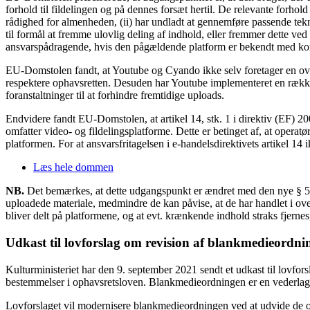
forhold til fildelingen og på dennes forsæt hertil. De relevante forhold
rådighed for almenheden, (ii) har undladt at gennemføre passende tekniske
til formål at fremme ulovlig deling af indhold, eller fremmer dette ve
ansvarspådragende, hvis den pågældende platform er bekendt med konk
EU-Domstolen fandt, at Youtube og Cyando ikke selv foretager en over
respektere ophavsretten. Desuden har Youtube implementeret en række v
foranstaltninger til at forhindre fremtidige uploads.
Endvidere fandt EU-Domstolen, at artikel 14, stk. 1 i direktiv (EF) 2
omfatter video- og fildelingsplatforme. Dette er betinget af, at operat
platformen. For at ansvarsfritagelsen i e-handelsdirektivets artikel 14
Læs hele dommen
NB.
Det bemærkes, at dette udgangspunkt er ændret med den nye § 52 
uploadede materiale, medmindre de kan påvise, at de har handlet i over
bliver delt på platformene, og at evt. krænkende indhold straks fjerne
Udkast til lovforslag om revision af blankmedieordni
Kulturministeriet har den 9. september 2021 sendt et udkast til lovfo
bestemmelser i ophavsretsloven. Blankmedieordningen er en vederlags
Lovforslaget vil modernisere blankmedieordningen ved at udvide de omf