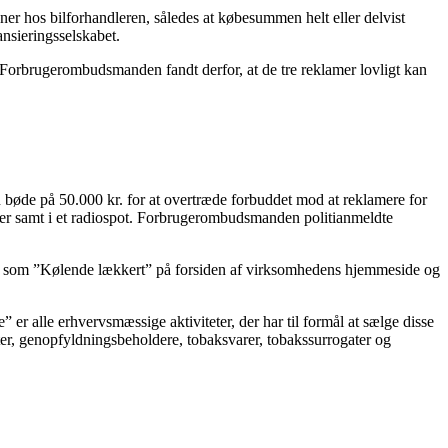
oner hos bilforhandleren, således at købesummen helt eller delvist
nsieringsselskabet.
 Forbrugerombudsmanden fandt derfor, at de tre reklamer lovligt kan
 bøde på 50.000 kr. for at overtræde forbuddet mod at reklamere for
dier samt i et radiospot. Forbrugerombudsmanden politianmeldte
sagn som ”Kølende lækkert” på forsiden af virksomhedens hjemmeside og
 alle erhvervsmæssige aktiviteter, der har til formål at sælge disse
etter, genopfyldningsbeholdere, tobaksvarer, tobakssurrogater og