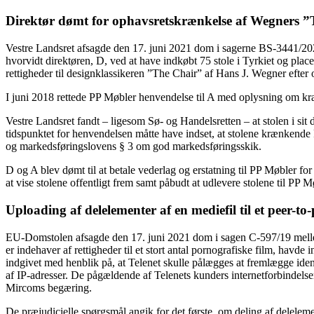
Direktør dømt for ophavsretskrænkelse af Wegners ”Th
Vestre Landsret afsagde den 17. juni 2021 dom i sagerne BS-3441
hvorvidt direktøren, D, ved at have indkøbt 75 stole i Tyrkiet og plac
rettigheder til designklassikeren ”The Chair” af Hans J. Wegner efte
I juni 2018 rettede PP Møbler henvendelse til A med oplysning om kræn
Vestre Landsret fandt – ligesom Sø- og Handelsretten – at stolen i sit
tidspunktet for henvendelsen måtte have indset, at stolene krænkende 
og markedsføringslovens § 3 om god markedsføringsskik.
D og A blev dømt til at betale vederlag og erstatning til PP Møbler fo
at vise stolene offentligt frem samt påbudt at udlevere stolene til PP M
Uploading af delelementer af en mediefil til et peer-t
EU-Domstolen afsagde den 17. juni 2021 dom i sagen C-597/19 mel
er indehaver af rettigheder til et stort antal pornografiske film, hav
indgivet med henblik på, at Telenet skulle pålægges at fremlægge iden
af IP-adresser. De pågældende af Telenets kunders internetforbindelser
Mircoms begæring.
De præjudicielle spørgsmål angik for det første, om deling af delele