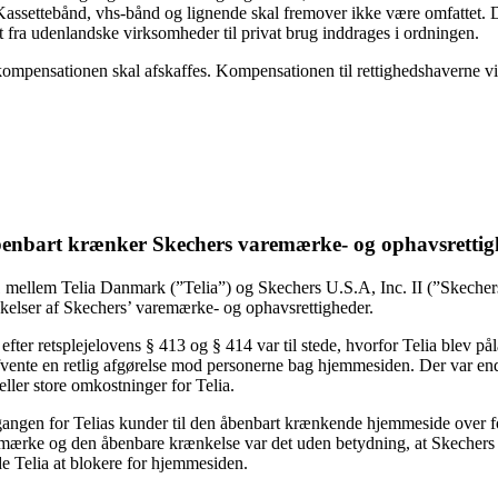
Kassettebånd, vhs-bånd og lignende skal fremover ikke være omfattet. 
 fra udenlandske virksomheder til privat brug inddrages i ordningen.
ompensationen skal afskaffes. Kompensationen til rettighedshaverne vil 
 åbenbart krænker Skechers varemærke- og ophavsretti
 mellem Telia Danmark (”Telia”) og Skechers U.S.A, Inc. II (”Skechers
kelser af Skechers’ varemærke- og ophavsrettigheder.
efter retsplejelovens § 413 og § 414 var til stede, hvorfor Telia blev på
 at afvente en retlig afgørelse mod personerne bag hjemmesiden. Der var
ller store omkostninger for Telia.
gangen for Telias kunder til den åbenbart krænkende hjemmeside over for (
remærke og den åbenbare krænkelse var det uden betydning, at Skechers
e Telia at blokere for hjemmesiden.