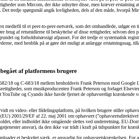
ttigheder som Mircom, der ikke udnytter disse, men kræver erstatning a
r. Det tredje spørgsmål angik lovligheden, dels af den måde, hvorpå Mi
en mediefil til et peer-to-peer-netværk, som det omhandlede, udgør en ti
re brug af retsmidlerne til beskyttelse af disse rettigheder, selvom 
ndet og forholdsmæssigt afpasset. For det tredje er systematisk registr
hederne, med henblik på at gøre det muligt at anlægge erstatningssag, ti
 begået af platformens brugere
-682/18 og C-683/18 mellem henholdsvis Frank Peterson mod Google 
ttigheder, som musikproducenten Frank Peterson og forlaget Elsevier e
t YouTube og Cyando ikke havde fjernet de ophavsretligt krænkende væ
vidt en video- eller fildelingsplatform, på hvilken brugere stiller ophavs
tiv (EU) 2001/29/EF af 22. maj 2001 om ophavsret (”ophavsretsdirektivet”
holdet, eller indholdet ikke omgående slettes ved underretning. EU-Domst
tjenester ansvar), da den ikke var trådt i kraft på tidspunktet for kræn
loader et beskyttet værk, er ansvarlig for ophavsretskrænkelsen. For at