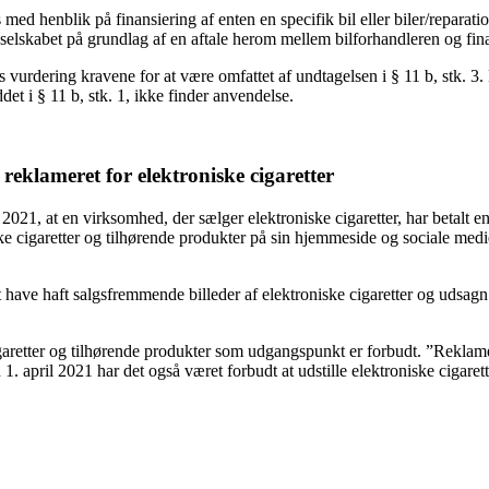
ed henblik på finansiering af enten en specifik bil eller biler/reparati
elskabet på grundlag af en aftale herom mellem bilforhandleren og fina
urdering kravene for at være omfattet af undtagelsen i § 11 b, stk. 3.
det i § 11 b, stk. 1, ikke finder anvendelse.
reklameret for elektroniske cigaretter
21, at en virksomhed, der sælger elektroniske cigaretter, har betalt en
ske cigaretter og tilhørende produkter på sin hjemmeside og sociale me
at have haft salgsfremmende billeder af elektroniske cigaretter og ud
etter og tilhørende produkter som udgangspunkt er forbudt. ”Reklame” er
n 1. april 2021 har det også været forbudt at udstille elektroniske cigar