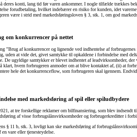
deres konti, lang tid før varen ankommer. I nogle tilfælde trækkes beløb
e forudbetaling, hvilket indebærer en risiko for kunden, idet varerne bl
ugeren være i strid med markedsføringsloven § 3, stk. 1, om god markeds
g om konkurrencer på nettet
ng ”Brug af konkurrencer og lignende ved indhentelse af forbrugernes 
ig, uden at vide det, givet samtykke til opkaldene i forbindelse med del
 De ugyldige samtykker er blevet indhentet af leadvirksomheder, der v
mgå klart, hvem forbrugeren anmoder om at blive kontaktet af, (ii) at fo
ntere hele det konkurrenceflow, som forbrugeren skal igennem. Endvide
bindelse med markedsføring af spil eller spiludbydere
1, at tre forskellige reklamer om bilfinansiering, som blev indsendt 
føring af visse forbrugslånsvirksomheder og forbrugerkreditter i forbi
 11 b, stk. 3, lovligt kan ske markedsføring af forbrugslånsvirksomhe
 en vare eller tjenesteydelse.