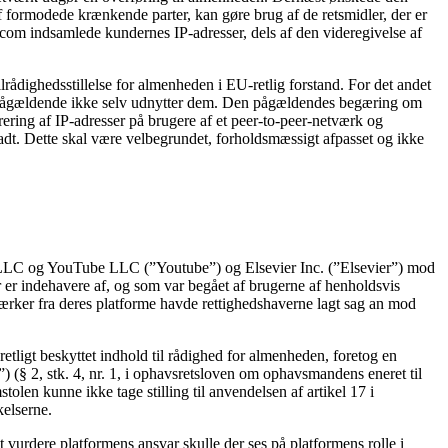
f formodede krænkende parter, kan gøre brug af de retsmidler, der er
rcom indsamlede kundernes IP-adresser, dels af den videregivelse af
lrådighedsstillelse for almenheden i EU-retlig forstand. For det andet
den pågældende ikke selv udnytter dem. Den pågældendes begæring om
ering af IP-adresser på brugere af et peer-to-peer-netværk og
lladt. Dette skal være velbegrundet, forholdsmæssigt afpasset og ikke
LLC og YouTube LLC (”Youtube”) og Elsevier Inc. (”Elsevier”) mod
r indehavere af, og som var begået af brugerne af henholdsvis
rker fra deres platforme havde rettighedshaverne lagt sag an mod
retligt beskyttet indhold til rådighed for almenheden, foretog en
) (§ 2, stk. 4, nr. 1, i ophavsretsloven om ophavsmandens eneret til
olen kunne ikke tage stilling til anvendelsen af artikel 17 i
kelserne.
 vurdere platformens ansvar skulle der ses på platformens rolle i