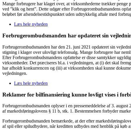
Mange forbrugere har klaget over, at virksomhederne trækker penge på 
ved ”klik og hent”. Dette udgør efter Forbrugerombudsmandens opfattels
beløbet før afsendelsestidspunktet uden udtrykkelig aftale med forbr
Læs hele nyheden
Forbrugerombudsmanden har opdateret sin vejlednin
Forbrugerombudsmanden har den 21. juni 2021 opdateret sin vejledni
stigning i klager over ulovligt telefonsalg. Mange forbrugere har neml
Efter Forbrugerombudsmandens opfattelse er disse samtykker ugyldige.
virksomheder. Det præciseres bl.a. i vejledningen, at (i) det skal fre
har afholdt konkurrencen og (iii) at virksomheden skal kunne dokume
vejledningen.
Læs hele nyheden
Reklamer for bilfinansiering kunne lovligt vises i for
Forbrugerombudsmanden oplyser i en pressemeddelelse af 3. august 202
af markedsføringslovens § 11 b, stk. 1. Bestemmelsen forbyder markeds
Forbrugerombudsmanden bemærkede, at der efter markedsføringslovens §
af spil eller spiludbydere, når kreditten udbydes med henblik på køb af