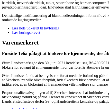
harddisk, netværksharddisk, tablet, smartphone og bærbar computer. 
privatkopieringsadfærd i dag. Endvidere skal lagringsmedier erhvervet
Den statslige medfinansiering af blankmedieordningen i form af dvd-k
omfattede lagringsmedier.
Læs hele udkastet til lovforslag
Læs høringsbrevet
Varemærkeret
Forside Telia pålagt at blokere for hjemmeside, der
Østre Landsret afsagde den 30. juni 2021 kendelse i sag BS-289/2021
blokere for adgang til en hjemmeside, hvor der foregår åbenbare kræn
Østre Landsret fandt, at betingelserne for at meddele forbud og påbud 
at Skechers’ ret ville blive forspildt, hvis Skechers blev henvist til
indikerede, at en blokering af hjemmesiden ville medføre stor ulempe e
Proportionalitetsafvejningen af (i) Skechers interesse i at forhindre ad
blev nedlagt forbud og påbud. Henset til kendskabet til Skechers va
Landsret stadfæstede derfor Sø- og Handelsrettens kendelse og pålagd