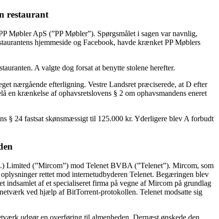
n restaurant
 Møbler ApS (”PP Møbler”). Spørgsmålet i sagen var navnlig,
 på restaurantens hjemmeside og Facebook, havde krænket PP Møblers
uranten. A valgte dog forsat at benytte stolene herefter.
eget nærgående efterligning. Vestre Landsret præciserede, at D efter
forelå en krænkelse af ophavsretslovens § 2 om ophavsmandens eneret
ns § 24 fastsat skønsmæssigt til 125.000 kr. Yderligere blev A forbudt
eden
.) Limited (”Mircom”) mod Telenet BVBA (”Telenet”). Mircom, som
 af oplysninger rettet mod internetudbyderen Telenet. Begæringen blev
et indsamlet af et specialiseret firma på vegne af Mircom på grundlag
r-netværk ved hjælp af BitTorrent-protokollen. Telenet modsatte sig
-netværk udgør en overføring til almenheden. Dernæst ønskede den