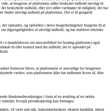
ide, at brugerne af platformen stiller beskyttet indhold ulovligt til
et beskyttede indhold, eller (iv) stiller værktøjer til rådighed, der har
er findes ulovligt indhold på platformen. Det er til gengæld
er uploades, og opfordrer i deres brugerbetingelser brugerne til at
om tilgængeligheden af ulovligt indhold, og har etableret tekniske
16 i e-handelsloven om ansvarsfrihed for hosting-platforme) også
ndskab til eller kontrol med det indhold, der er uploadet på
dhold.
ktet fremover bliver, at platformene er ansvarlige for brugernes
skyttede værker, som platformene ikke har indhentet licens til, ikke
uværende blankmedieordningen i form af en ændring af en række
 enheder, hvorpå privatkopiering kan foretages.
tiden, vil være usb-stik, hukommelseskort, ekstern harddisk, intern