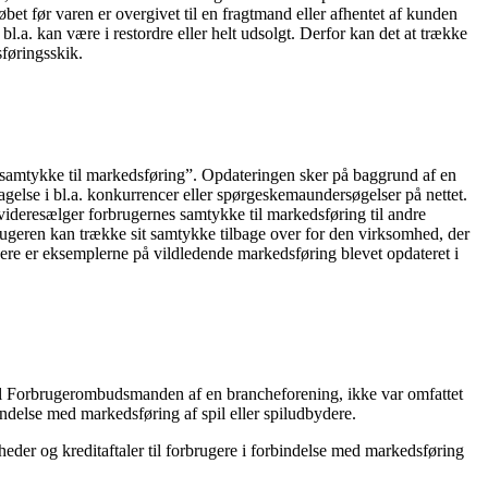
et før varen er overgivet til en fragtmand eller afhentet af kunden
.a. kan være i restordre eller helt udsolgt. Derfor kan det at trække
føringsskik.
samtykke til markedsføring”. Opdateringen sker på baggrund af en
tagelse i bl.a. konkurrencer eller spørgeskemaundersøgelser på nettet.
ideresælger forbrugernes samtykke til markedsføring til andre
rbrugeren kan trække sit samtykke tilbage over for den virksomhed, der
re er eksemplerne på vildledende markedsføring blevet opdateret i
til Forbrugerombudsmanden af en brancheforening, ikke var omfattet
ndelse med markedsføring af spil eller spiludbydere.
der og kreditaftaler til forbrugere i forbindelse med markedsføring