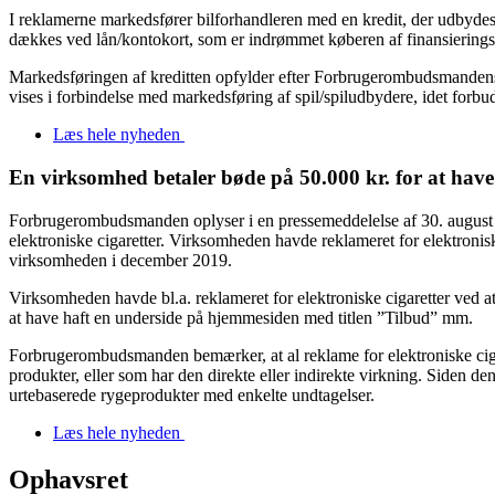
I reklamerne markedsfører bilforhandleren med en kredit, der udbydes m
dækkes ved lån/kontokort, som er indrømmet køberen af finansieringss
Markedsføringen af kreditten opfylder efter Forbrugerombudsmandens v
vises i forbindelse med markedsføring af spil/spiludbydere, idet forbud
Læs hele nyheden
En virksomhed betaler bøde på 50.000 kr. for at have 
Forbrugerombudsmanden oplyser i en pressemeddelelse af 30. august 20
elektroniske cigaretter. Virksomheden havde reklameret for elektroni
virksomheden i december 2019.
Virksomheden havde bl.a. reklameret for elektroniske cigaretter ved 
at have haft en underside på hjemmesiden med titlen ”Tilbud” mm.
Forbrugerombudsmanden bemærker, at al reklame for elektroniske cigar
produkter, eller som har den direkte eller indirekte virkning. Siden de
urtebaserede rygeprodukter med enkelte undtagelser.
Læs hele nyheden
Ophavsret