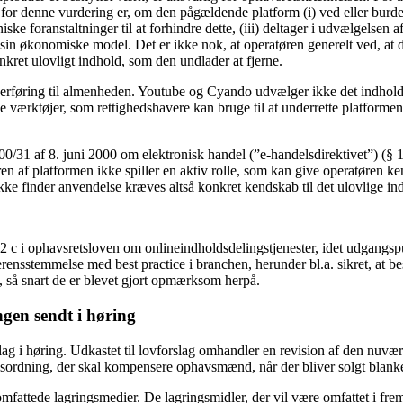
 for denne vurdering er, om den pågældende platform (i) ved eller burde v
 foranstaltninger til at forhindre dette, (iii) deltager i udvælgelsen af d
d sin økonomiske model. Det er ikke nok, at operatøren generelt ved, at d
ret ulovligt indhold, som den undlader at fjerne.
føring til almenheden. Youtube og Cyando udvælger ikke det indhold, d
ærktøjer, som rettighedshavere kan bruge til at underrette platformen 
000/31 af 8. juni 2000 om elektronisk handel (”e-handelsdirektivet”) (§ 
øren af platformen ikke spiller en aktiv rolle, som kan give operatøren ke
 ikke finder anvendelse kræves altså konkret kendskab til det ulovlige in
c i ophavsretsloven om onlineindholdsdelingstjenester, idet udgangspun
ensstemmelse med best practice i branchen, herunder bl.a. sikret, at be
s, så snart de er blevet gjort opmærksom herpå.
ngen sendt i høring
rslag i høring. Udkastet til lovforslag omhandler en revision af den n
ordning, der skal kompensere ophavsmænd, når der bliver solgt blanke
attede lagringsmedier. De lagringsmidler, der vil være omfattet i frem