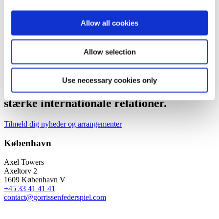
Sabine Brandhøj Overgaard
Allow all cookies
Managing Counsel (L)
Allow selection
sbo@gorrissenfederspiel.com
T +45 86 20 74 63
Use necessary cookies only
Vi er et førende dansk advokatfirma med
stærke internationale relationer.
Tilmeld dig nyheder og arrangementer
København
Axel Towers
Axeltorv 2
1609 København V
+45 33 41 41 41
contact@gorrissenfederspiel.com