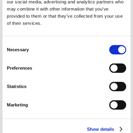
our social media, advertising and analytics partners who
may combine it with other information that you’ve
Ny Covid-19-regulering i Tyskland: Tilpasning af
provided to them or that they’ve collected from your use
erhvervslejekontrakter
of their services.
Læs mere
Nyhed
11. marts 2021
Consent
Ny mulighed for kompensation i forbindelse med tv-
Necessary
Selection
produktioner som følge af COVID-19-restriktioner
Læs mere
Preferences
Kontakt
Statistics
Jacob Sand
Marketing
Partner
jas@gorrissenfederspiel.com
T +45 86 20 74 04
Show details