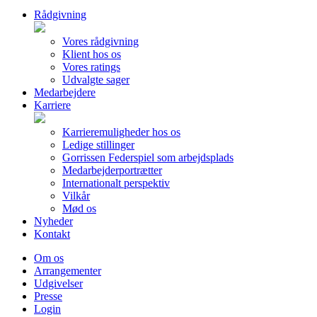
Rådgivning
Vores rådgivning
Klient hos os
Vores ratings
Udvalgte sager
Medarbejdere
Karriere
Karrieremuligheder hos os
Ledige stillinger
Gorrissen Federspiel som arbejdsplads
Medarbejderportrætter
Internationalt perspektiv
Vilkår
Mød os
Nyheder
Kontakt
Om os
Arrangementer
Udgivelser
Presse
Login