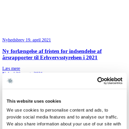
Nyhedsbrev
19. april 2021
Ny forlængelse af fristen for indsendelse af
årsrapporter til Erhvervsstyrelsen i 2021
Læs mere
Nyhed
26. marts 2021
Ændrede rekonstruktionsregler vedtaget
Læs mere
This website uses cookies
Nyhedsbrev
26. marts 2021
We use cookies to personalise content and ads, to
Ændrede rekonstruktionsregler vedtaget
provide social media features and to analyse our traffic.
Læs mere
We also share information about your use of our site with
Nyhed
11. marts 2021