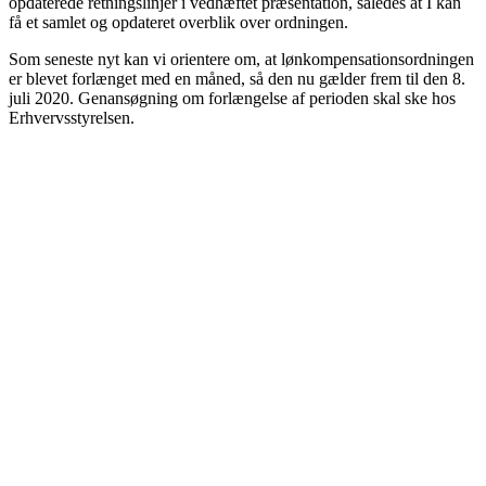
opdaterede retningslinjer i vedhæftet præsentation, således at I kan
få et samlet og opdateret overblik over ordningen.
Som seneste nyt kan vi orientere om, at lønkompensationsordningen
er blevet forlænget med en måned, så den nu gælder frem til den 8.
juli 2020. Genansøgning om forlængelse af perioden skal ske hos
Erhvervsstyrelsen.