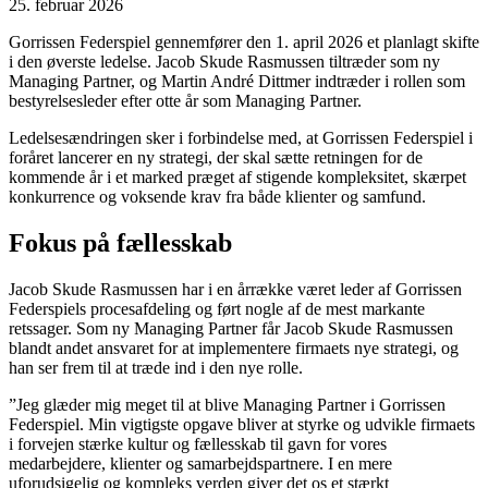
25. februar 2026
Gorrissen Federspiel gennemfører den 1. april 2026 et planlagt skifte
i den øverste ledelse. Jacob Skude Rasmussen tiltræder som ny
Managing Partner, og Martin André Dittmer indtræder i rollen som
bestyrelsesleder efter otte år som Managing Partner.
Ledelsesændringen sker i forbindelse med, at Gorrissen Federspiel i
foråret lancerer en ny strategi, der skal sætte retningen for de
kommende år i et marked præget af stigende kompleksitet, skærpet
konkurrence og voksende krav fra både klienter og samfund.
Fokus på fællesskab
Jacob Skude Rasmussen har i en årrække været leder af Gorrissen
Federspiels procesafdeling og ført nogle af de mest markante
retssager. Som ny Managing Partner får Jacob Skude Rasmussen
blandt andet ansvaret for at implementere firmaets nye strategi, og
han ser frem til at træde ind i den nye rolle.
”Jeg glæder mig meget til at blive Managing Partner i Gorrissen
Federspiel. Min vigtigste opgave bliver at styrke og udvikle firmaets
i forvejen stærke kultur og fællesskab til gavn for vores
medarbejdere, klienter og samarbejdspartnere. I en mere
uforudsigelig og kompleks verden giver det os et stærkt