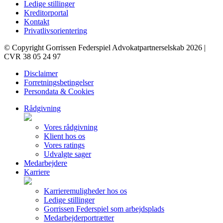
Ledige stillinger
Kreditorportal
Kontakt
Privatlivsorientering
© Copyright Gorrissen Federspiel Advokatpartnerselskab 2026 |
CVR 38 05 24 97
Disclaimer
Forretningsbetingelser
Persondata & Cookies
Rådgivning
Vores rådgivning
Klient hos os
Vores ratings
Udvalgte sager
Medarbejdere
Karriere
Karrieremuligheder hos os
Ledige stillinger
Gorrissen Federspiel som arbejdsplads
Medarbejderportrætter