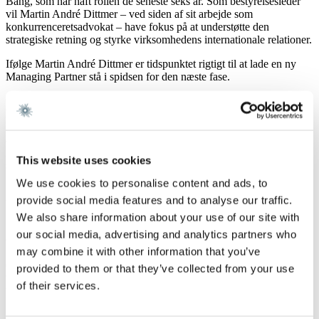
Bang, som har haft rollen de seneste seks år. Som bestyrelsesleder
vil Martin André Dittmer – ved siden af sit arbejde som
konkurrenceretsadvokat – have fokus på at understøtte den
strategiske retning og styrke virksomhedens internationale relationer.
Ifølge Martin André Dittmer er tidspunktet rigtigt til at lade en ny
Managing Partner stå i spidsen for den næste fase.
”Gorrissen Federspiel står på et stærkt fundament, og den bedrift
kan i høj grad også tilskrives vores afgående bestyrelsesformand
Niels Bang. Med den nye strategi tager vi hul på et nyt kapitel, hvor
ambitionerne er mindst lige så høje. Det er et naturligt tidspunkt at
give stafetten videre og bane vejen for fortsat udvikling, mens vi
This website uses cookies
samtidig sikrer kontinuiteten,” siger han.
We use cookies to personalise content and ads, to
Niels Bang vil fremover fokusere endnu mere på den fortsatte
provide social media features and to analyse our traffic.
udvikling af Gorrissen Federspiels klientarbejde.
We also share information about your use of our site with
”Netop fordi vi er kommet i mål med to succesfulde strategiperioder,
our social media, advertising and analytics partners who
og fordi fundamentet er solidt, er tidspunktet rigtigt til at bringe nye
may combine it with other information that you’ve
kræfter ind i den øverste ledelse. Alt dette sker som et naturligt led i
en mere fokuseret og strategisk tilgang til både markedet og
provided to them or that they’ve collected from your use
virksomheden – med respekt for det, der er opnået, og med fuld tillid
of their services.
til den nye organisering,” siger Niels Bang.
Om Jacob Skude Rasmussen