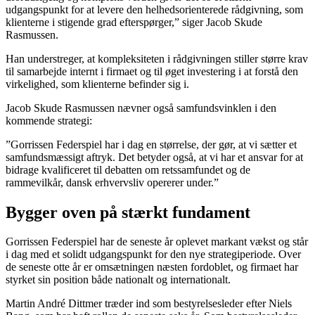
udgangspunkt for at levere den helhedsorienterede rådgivning, som
klienterne i stigende grad efterspørger,” siger Jacob Skude
Rasmussen.
Han understreger, at kompleksiteten i rådgivningen stiller større krav
til samarbejde internt i firmaet og til øget investering i at forstå den
virkelighed, som klienterne befinder sig i.
Jacob Skude Rasmussen nævner også samfundsvinklen i den
kommende strategi:
”Gorrissen Federspiel har i dag en størrelse, der gør, at vi sætter et
samfundsmæssigt aftryk. Det betyder også, at vi har et ansvar for at
bidrage kvalificeret til debatten om retssamfundet og de
rammevilkår, dansk erhvervsliv opererer under.”
Bygger oven på stærkt fundament
Gorrissen Federspiel har de seneste år oplevet markant vækst og står
i dag med et solidt udgangspunkt for den nye strategiperiode. Over
de seneste otte år er omsætningen næsten fordoblet, og firmaet har
styrket sin position både nationalt og internationalt.
Martin André Dittmer træder ind som bestyrelsesleder efter Niels