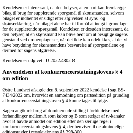
Kendelsen er interessant, da den belyser, at en part kan fremlægge
bilag til brug for supplerende spørgsmål til skønsmanden, selvom
bilaget er indhentet ensidigt efter afgivelsen af syns- og
skønserklæring, når bilaget alene har til formål at indgå i grundlaget
for de supplerende spørgsmål. Kendelsen er desuden interessant, da
den belyser, at en skønsmand kan blive bedt om at besigtige sagens
genstand ved droneoptagelser, når det ikke kan udelukkes, at det vil
have betydning for skønsmandens besvarelse af spørgsmålene og
dermed for sagens afgørelse.
Kendelsen er udgivet i U 2022.4802 Ø.
Anvendelsen af konkurrenceerstatningslovens § 4
om edition
Østre Landsret afsagde den 8. september 2022 kendelse i sag BS-
7434/2022 om, hvorvidt en anmodning om partsedition på grundlag
af konkurrenceerstatningsloven § 4 kunne tages til følge.
Sagen angik misbrug af dominerende stilling i forbindelse med
forhandlinger mellem A som køber og B som sælger af tv-kanaler,
hvor B havde anmodet om edition efter den særlige regel i
konkurrenceerstatningslovens § 4, der henviser til de almindelige
editionsregler i retsplejelovens §§ 298-300.