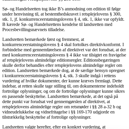
Sø- og Handelsretten tog ikke B’s anmodning om edition til følge
under henvisning til, at bestemthedskravet i retsplejelovens § 300,
stk. 1, jf. konkurrenceerstatningslovens § 4, stk. 1, ikke var opfyldt.
B kærede Sø- og Handelsrettens kendelse til landsretten med
Procesbevillingsnævnets tilladelse.
Landsretten bemærkede først og fremmest, at
konkurrenceerstatningslovens § 4 skal fortolkes direktivkonformt. I
forbindelse med gennemførelsen af direktivet var det forudsat, at der
med konkurrenceerstatningslovens § 4 ikke var tilsigtet en fravigelse
af retsplejelovens almindelige editionsregler. Editionsbegæringen
skulle derfor behandles efter retsplejelovens almindelige regler om
edition. Landsretten bemærkede dog, at de særlige hensyn opregnet
i konkurrenceerstatningslovens § 4, stk. 3 skulle indgå i rettens
vurdering af hvilke dokumenter, der kunne kræves fremlagt. Dette
indebar, at retten skulle tage stilling til, om dokumenterne indeholdt
fortrolige oplysninger, og om de fortrolige oplysninger kunne sikres
en passende beskyttelse. Landsretten bemærkede, at det også på
dette punkt var forudsat ved gennemgørslen af direktivet, at
retsplejelovens almindelige regler om retsmøder i §§ 28 a-32 b og
vidneudelukkelse og vidnefritagelse i §§ 169-170 udgjorde en
tilstrækkelig beskyttelse af fortrolige oplysninger.
Landsretten valgte herefter, efter en konkret vurdering, at