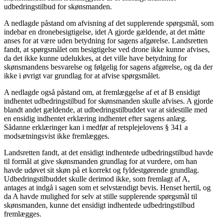
udbedringstilbud for skønsmanden.
A nedlagde påstand om afvisning af det supplerende spørgsmål, som
indebar en dronebesigtigelse, idet A gjorde gældende, at det måtte
anses for at være uden betydning for sagens afgørelse. Landsretten
fandt, at spørgsmålet om besigtigelse ved drone ikke kunne afvises,
da det ikke kunne udelukkes, at det ville have betydning for
skønsmandens besvarelse og følgelig for sagens afgørelse, og da der
ikke i øvrigt var grundlag for at afvise spørgsmålet.
A nedlagde også påstand om, at fremlæggelse af et af B ensidigt
indhentet udbedringstilbud for skønsmanden skulle afvises. A gjorde
blandt andet gældende, at udbedringstilbuddet var at sidestille med
en ensidig indhentet erklæring indhentet efter sagens anlæg.
Sådanne erklæringer kan i medfør af retsplejelovens § 341 a
modsætningsvist ikke fremlægges.
Landsretten fandt, at det ensidigt indhentede udbedringstilbud havde
til formål at give skønsmanden grundlag for at vurdere, om han
havde udøvet sit skøn på et korrekt og fyldestgørende grundlag.
Udbedringstilbuddet skulle derimod ikke, som fremlagt af A,
antages at indgå i sagen som et selvstændigt bevis. Henset hertil, og
da A havde mulighed for selv at stille supplerende spørgsmål til
skønsmanden, kunne det ensidigt indhentede udbedringstilbud
fremlægges.