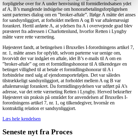
forpligtelse over for A under henvisning til formidlerindsatsen ydet
af A, B’s manglende indsigelse om honorarbetalingsforpligtelsen
samt parternes dialog om en ”broker-aftale”. Ifølge A måtte det anses
for sandsynliggjort, at forholdet mellem A og B var aftalemæssigt
forankret. Hertil anførte A, at ydelsen fra A i overvejende grad blev
præsteret fra adressen i Charlottenlund, hvorfor Retten i Lyngby
måtte være rette værneting.
Højesteret fandt, at betingelsen i Bruxelles I-forordningens artikel 7,
nr. 1, måtte anses for opfyldt, selvom parterne var uenige om,
hvorvidt der var indgået en aftale, idet B’s e-mails til A om en
”broker-aftale” og om et formidlingshonorar til A tilkendegav en
betinget villighed til at betale et formidlingshonorar til A i
forbindelse med salg af ejendomsporteføljen. Det var således
tilstrækkeligt sandsynliggjort, at forholdet mellem A og B var
aftalemæssigt forankret. Da formidlingsydelsen var udført på A’s
adresse, var det rette værneting Retten i Lyngby. Herved bekræfter
Højesteret sin praksis på området for anvendelsen af Bruxelles I-
forordningens artikel 7, nr. 1, og tilkendegiver, hvornår en
kontraktlig relation er sandsynliggjort.
Læs hele kendelsen
Seneste nyt fra Proces