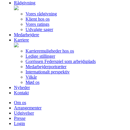
Rådgivning
Vores rådgivning
Klient hos os
Vores ratings
Udvalgte sager
Medarbejdere
Karriere
Karrieremuligheder hos os
Ledige stillinger
Gorrissen Federspiel som arbejdsplads
Medarbejderportrætter
Internationalt perspektiv
Vilkår
Mød os
Nyheder
Kontakt
Om os
Arrangementer
Udgivelser
Presse
Login