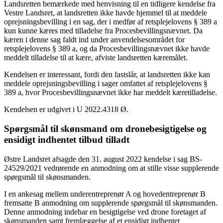
Landsretten bemærkede med henvisning til en tidligere kendelse fra
Vestre Landsret, at landsretten ikke havde hjemmel til at meddele
oprejsningsbevilling i en sag, der i medfør af retsplejelovens § 389 a
kun kunne kæres med tilladelse fra Procesbevillingsnævnet. Da
kæren i denne sag faldt ind under anvendelsesområdet for
retsplejelovens § 389 a, og da Procesbevillingsnævnet ikke havde
meddelt tilladelse til at kære, afviste landsretten kæremålet.
Kendelsen er interessant, fordi den fastslår, at landsretten ikke kan
meddele oprejsningsbevilling i sager omfattet af retsplejelovens §
389 a, hvor Procesbevillingsnævnet ikke har meddelt kæretilladelse.
Kendelsen er udgivet i U 2022.4318 Ø.
Spørgsmål til skønsmand om dronebesigtigelse og
ensidigt indhentet tilbud tilladt
Østre Landsret afsagde den 31. august 2022 kendelse i sag BS-
24529/2021 vedrørende en anmodning om at stille visse supplerende
spørgsmål til skønsmanden.
I en ankesag mellem underentreprenør A og hovedentreprenør B
fremsatte B anmodning om supplerende spørgsmål til skønsmanden.
Denne anmodning indebar en besigtigelse ved drone foretaget af
skønsmanden samt fremlæggelse af et ensidigt indhentet