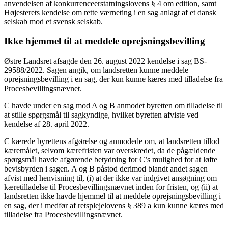
anvendelsen af konkurrenceerstatningslovens § 4 om edition, samt
Højesterets kendelse om rette værneting i en sag anlagt af et dansk
selskab mod et svensk selskab.
Ikke hjemmel til at meddele oprejsningsbevilling
Østre Landsret afsagde den 26. august 2022 kendelse i sag BS-
29588/2022. Sagen angik, om landsretten kunne meddele
oprejsningsbevilling i en sag, der kun kunne kæres med tilladelse fra
Procesbevillingsnævnet.
C havde under en sag mod A og B anmodet byretten om tilladelse til
at stille spørgsmål til sagkyndige, hvilket byretten afviste ved
kendelse af 28. april 2022.
C kærede byrettens afgørelse og anmodede om, at landsretten tillod
kæremålet, selvom kærefristen var overskredet, da de pågældende
spørgsmål havde afgørende betydning for C’s mulighed for at løfte
bevisbyrden i sagen. A og B påstod derimod blandt andet sagen
afvist med henvisning til, (i) at der ikke var indgivet ansøgning om
kæretilladelse til Procesbevillingsnævnet inden for fristen, og (ii) at
landsretten ikke havde hjemmel til at meddele oprejsningsbevilling i
en sag, der i medfør af retsplejelovens § 389 a kun kunne kæres med
tilladelse fra Procesbevillingsnævnet.