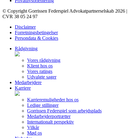
Privatlivsorientering
© Copyright Gorrissen Federspiel Advokatpartnerselskab 2026 |
CVR 38 05 24 97
Disclaimer
Forretningsbetingelser
Persondata & Cookies
Rådgivning
Vores rådgivning
Klient hos os
Vores ratings
Udvalgte sager
Medarbejdere
Karriere
Karrieremuligheder hos os
Ledige stillinger
Gorrissen Federspiel som arbejdsplads
Medarbejderportrætter
Internationalt perspektiv
Vilkår
Mød os