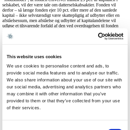
selskabet, vil der være tale om datterselskabsaktier. Fonden vil
derfor – så længe fonden ejer 10 pct. eller mere af den samlede
kapital – ikke selvstændigt være skattepligtig af udbytter eller en
afståelsessum, men afståelse og udbytter af kapitalandelene vil
udløse et tilsvarende forfald af den ved overdragelsen til fonden
opgjorte stifterskat.
Hvis fonden ved et salg af kapitalandelene er selvstændig
skattepligtig heraf (eksempelvis fordi ejerandelen på grund af
delafståelser er nedbragt til under 10 pct., og der er tale om et
børsnoteret selskab), modregnes fondens selvstændige skattebetaling
This website uses cookies
i stifterskatten.
We use cookies to personalise content and ads, to
Betingelser for anvendelse af
provide social media features and to analyse our traffic.
We also share information about your use of our site with
”fondsmodellen”
our social media, advertising and analytics partners who
may combine it with other information that you’ve
Anvendelsen af reglerne forudsætter, at en række betingelser
opfyldes. De væsentligste betingelser er:
provided to them or that they’ve collected from your use
of their services.
Fonden skal være en erhvervsdrivende fond, hvis
vedtægtsbestemte formål er at eje og drive den virksomhed,
der overdrages. Fonden må ikke have til formål at støtte
medlemmer af en bestemt familie, og må derfor ikke være en
Consent
familiefond.