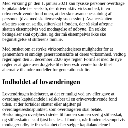
Med virkning pr. den 1. januar 2021 kan fysiske personer overdrage
kapitalandele i et selskab, der driver aktiv virksomhed, til en
erhvervsdrivende fond uden, at der sker avancebeskatning af
personen (dvs. med skattemæssig succession). Avanceskatten
afsættes som en særlig stifterskat i fonden, der så skal afregne
skatten eksempelvis ved modtagelse af udbytte. En række
betingelser skal opfyldes, og der må eksempelvis ikke ske
begunstigelse af stifterens familie.
Med ønsket om at styrke virksomhedsejeres muligheder for at
gennemføre et smidigt generationsskifte af deres virksomhed, vedtog
regeringen den 3. december 2020 nye regler. Formålet med de nye
regler er at gøre overdragelse til erhvervsdrivende fonde til et
alternativ til andre modeller for generationsskifte.
Indholdet af lovændringen
Lovændringen indebærer, at det er muligt ved arv eller gave at
overdrage kapitalandele i selskaber til en erhvervsdrivende fond
uden, at der forfalder skatter eller afgifter på
overdragelsestidspunktet, som overdrageren skal betale.
Beskatningen overføres i stedet til fonden som en særlig stifterskat,
og stifterskatten skal først betales af fonden, når fonden eksempelvis
modtager udbytte fra selskabet eller sælger kapitalandelene i