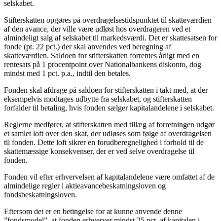
selskabet.
Stifterskatten opgøres på overdragelsestidspunktet til skatteværdien
af den avance, der ville være udløst hos overdrageren ved et
almindeligt salg af selskabet til markedsværdi. Det er skattesatsen for
fonde (pt. 22 pct.) der skal anvendes ved beregning af
skatteværdien. Saldoen for stifterskatten forrentes årligt med en
rentesats på 1 procentpoint over Nationalbankens diskonto, dog
mindst med 1 pct. p.a., indtil den betales.
Fonden skal afdrage på saldoen for stifterskatten i takt med, at der
eksempelvis modtages udbytte fra selskabet, og stifterskatten
forfalder til betaling, hvis fonden sælger kapitalandelene i selskabet.
Reglerne medfører, at stifterskatten med tillæg af forretningen udgør
et samlet loft over den skat, der udløses som følge af overdragelsen
til fonden. Dette loft sikrer en forudberegnelighed i forhold til de
skattemæssige konsekvenser, der er ved selve overdragelse til
fonden.
Fonden vil efter erhvervelsen af kapitalandelene være omfattet af de
almindelige regler i aktieavancebeskatningsloven og
fondsbeskatningsloven.
Eftersom det er en betingelse for at kunne anvende denne
”fondsmodel”, at fonden erhverver mindst 25 pct. af kapitalen i