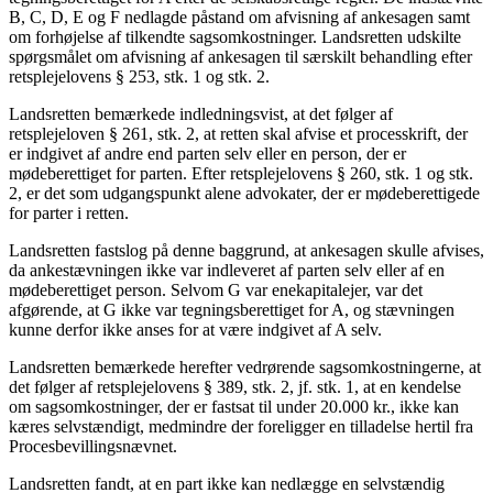
B, C, D, E og F nedlagde påstand om afvisning af ankesagen samt
om forhøjelse af tilkendte sagsomkostninger. Landsretten udskilte
spørgsmålet om afvisning af ankesagen til særskilt behandling efter
retsplejelovens § 253, stk. 1 og stk. 2.
Landsretten bemærkede indledningsvist, at det følger af
retsplejeloven § 261, stk. 2, at retten skal afvise et processkrift, der
er indgivet af andre end parten selv eller en person, der er
mødeberettiget for parten. Efter retsplejelovens § 260, stk. 1 og stk.
2, er det som udgangspunkt alene advokater, der er mødeberettigede
for parter i retten.
Landsretten fastslog på denne baggrund, at ankesagen skulle afvises,
da ankestævningen ikke var indleveret af parten selv eller af en
mødeberettiget person. Selvom G var enekapitalejer, var det
afgørende, at G ikke var tegningsberettiget for A, og stævningen
kunne derfor ikke anses for at være indgivet af A selv.
Landsretten bemærkede herefter vedrørende sagsomkostningerne, at
det følger af retsplejelovens § 389, stk. 2, jf. stk. 1, at en kendelse
om sagsomkostninger, der er fastsat til under 20.000 kr., ikke kan
kæres selvstændigt, medmindre der foreligger en tilladelse hertil fra
Procesbevillingsnævnet.
Landsretten fandt, at en part ikke kan nedlægge en selvstændig