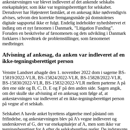
ankestævningen var blevet indleveret af det ankende selskabs
enekapitalejer, som ikke var tegningsberettiget for selskabet.
Derudover har Højesteret fastslået, at en ankesag ikke nødvendigvis
afvises, selvom den korrekte fremgangsmåde på domstolenes
digitale sagsportal ikke er fulgt. Endelig indeholder nyhedsbrevet et
indlæg om et nyt fænomen i Danmark, ”Litigation Funding”.
Foruden en beskrivelse af fænomenets og dets udvikling i Danmark
forklares i hovedtræk de problemstillinger, som fænomenet
medbringer.
Afvisning af ankesag, da anken var indleveret af en
ikke-tegningsberettiget person
Venstre Landsret afsagde den 1. november 2022 dom i sagerne BS-
15819/2022-VLR, BS-15824/2022-VLR, BS-15828/2022-VLR,
BS-15830/2022-VLR, BS-15832/2022-VLR mellem parterne A på
den ene side og B, C, D, E og F på den anden side. Sagen angik,
om der skulle ske afvisning af en ankesag som følge af, at
ankestævningen var indleveret af en ikke-tegningsberettiget person
på vegne af et selskab.
Selskabet A havde anket byrettens afgørelse med påstand om
frifindelse, og ankestævningen blev på A’s vegne indleveret og
underskrevet af G, der var enekapitalejer af A, men som ikke var
tegningsberettiget for A efter de selskabsretlige regler. De indstævnte