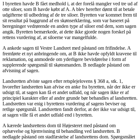
I byretten havde B fået medhold i, at der forelå mangler ved tre ud af
otte siloer, som B havde købt af A. A blev herefter dømt til at betale
udgifterne til udbedring af de tre siloer. Byretten var kommet frem til
sit resultat på baggrund af en skønserklæring, som var baseret på
beregninger vedrørende en anden type af siloer end dem, som sagen
angik. Byretten bemærkede, at dette ikke gjorde nogen forskel på
rettens vurdering af, at siloerne var mangelfulde.
A ankede sagen til Vestre Landsret med påstand om frifindelse. A
fremførte et nyt anbringende om, at B ikke havde opfyldt kravene til
reklamation, og anmodede om yderligere bevisførelse i form af
supplerende spørgsmål til skønsmanden. B nedlagde påstand om
afvisning af sagen.
Landsretten afviste sagen efter retsplejelovens § 368 a, stk. 1,
hvorefter landsretten kan afvise en anke fra byretten, når der ikke er
udsigt til, at sagen kan få et andet udfald, og når sagen ikke er af
principiel karakter eller af andre grunde bør behandles af landsretten.
Landsretten var enig i byrettens vurdering af sagens beviser og
retlige spørgsmål. Landsretten fandt derfor, at der ikke var udsigt til,
at sagen ville få et andet udfald end i byretten.
A kærede landsrettens dom til Højesteret med påstand om
ophævelse og hjemvisning til behandling ved landsretten. B
nedlagde påstand om stadfæstelse af landsrettens dom. Spørgsmålet