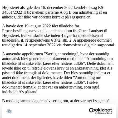
Højesteret afsagde den 16. december 2022 kendelse i sag BS-
34551/2022-HJR mellem parterne A og B om admittering af en
ankesag, der ikke var oprettet korrekt på sagsportalen.
A havde den 19. august 2022 fået tilladelse fra
Procesbevillingsnævnet til at anke en dom fra Østre Landsret til
Højesteret, hvilket skulle ske inden 4 uger fra meddelelsen af
tilladelsen, jf. retsplejelovens § 372, stk. 2. A appellerede dommen
rettidigt den 14. september 2022 via domstolenes digitale sagsportal.
A anvendte appelformen ”Særlig anmodning”, hvor der samtidig
automatisk blev genereret et dokument med titlen ”Anmodning om
tilladelse til at anke eller kære efter fristens udløb”. Dette dokument
levede ikke op til retsplejelovens krav til en ankestævning, idet A’s
påstand ikke fremgik af dokumentet. Der blev samtidig indlæst et
andet dokument, der ligeledes havde titlen ”Anmodning om
tilladelse til at anke eller kære efter fristens udløb”. I selve
dokumentet fremgik, at det var en ankestævning, som også
indeholdt A’s påstand.
B modtog samme dag en advisering om, at der var nyt i sagen på
sagsportalen. Den 15. september 2022 overførte landsretten sagen til
Højesteret. Landsretten bemærkede i den forbindelse, at A havde
anket landsrettens dom.