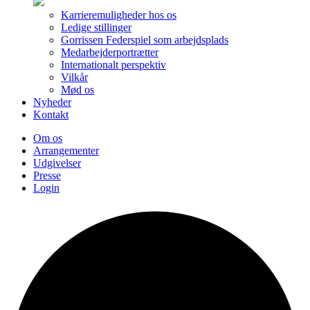
Karrieremuligheder hos os
Ledige stillinger
Gorrissen Federspiel som arbejdsplads
Medarbejderportrætter
Internationalt perspektiv
Vilkår
Mød os
Nyheder
Kontakt
Om os
Arrangementer
Udgivelser
Presse
Login