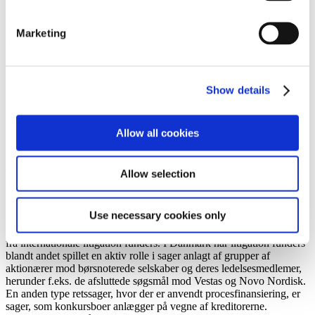
Litigation Funding i Danmark – Access to Justice
Marketing
eller spekulative retssager?
De seneste år har der været et stigende antal retssager, der
finansieres af investeringsfonde og -selskaber (
litigation funders
).
Show details
Dette er et velkendt fænomen i udlandet, herunder særligt USA og
Storbritannien, men litigation funders er også begyndt at få øjnene
op for det danske marked.
Allow all cookies
Fænomenet
litigation funding
går ud på, at særlige investeringsfonde
og -selskaber finansierer søgsmål for andre mod at få andel i den
erstatningssum, som tildeles sagsøgerne, hvis de får medhold ved
Allow selection
domstolene. Retssagerne bliver således anskuet som et
investeringsaktiv med mulighed for store afkast.
Use necessary cookies only
Det er ofte større sager, hvor både behovet for ekstern finansiering
og muligheden for en stor erstatning er størst, at der ses en interesse
fra internationale litigation funders. I Danmark har litigation funders
blandt andet spillet en aktiv rolle i sager anlagt af grupper af
aktionærer mod børsnoterede selskaber og deres ledelsesmedlemer,
herunder f.eks. de afsluttede søgsmål mod Vestas og Novo Nordisk.
En anden type retssager, hvor der er anvendt procesfinansiering, er
sager, som konkursboer anlægger på vegne af kreditorerne.