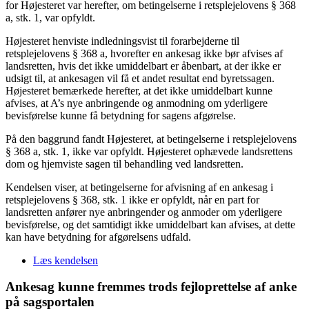
for Højesteret var herefter, om betingelserne i retsplejelovens § 368
a, stk. 1, var opfyldt.
Højesteret henviste indledningsvist til forarbejderne til
retsplejelovens § 368 a, hvorefter en ankesag ikke bør afvises af
landsretten, hvis det ikke umiddelbart er åbenbart, at der ikke er
udsigt til, at ankesagen vil få et andet resultat end byretssagen.
Højesteret bemærkede herefter, at det ikke umiddelbart kunne
afvises, at A’s nye anbringende og anmodning om yderligere
bevisførelse kunne få betydning for sagens afgørelse.
På den baggrund fandt Højesteret, at betingelserne i retsplejelovens
§ 368 a, stk. 1, ikke var opfyldt. Højesteret ophævede landsrettens
dom og hjemviste sagen til behandling ved landsretten.
Kendelsen viser, at betingelserne for afvisning af en ankesag i
retsplejelovens § 368, stk. 1 ikke er opfyldt, når en part for
landsretten anfører nye anbringender og anmoder om yderligere
bevisførelse, og det samtidigt ikke umiddelbart kan afvises, at dette
kan have betydning for afgørelsens udfald.
Læs kendelsen
Ankesag kunne fremmes trods fejloprettelse af anke
på sagsportalen