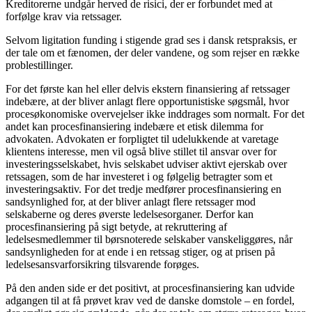
Kreditorerne undgår herved de risici, der er forbundet med at
forfølge krav via retssager.
Selvom ligitation funding i stigende grad ses i dansk retspraksis, er
der tale om et fænomen, der deler vandene, og som rejser en række
problestillinger.
For det første kan hel eller delvis ekstern finansiering af retssager
indebære, at der bliver anlagt flere opportunistiske søgsmål, hvor
procesøkonomiske overvejelser ikke inddrages som normalt. For det
andet kan procesfinansiering indebære et etisk dilemma for
advokaten. Advokaten er forpligtet til udelukkende at varetage
klientens interesse, men vil også blive stillet til ansvar over for
investeringsselskabet, hvis selskabet udviser aktivt ejerskab over
retssagen, som de har investeret i og følgelig betragter som et
investeringsaktiv. For det tredje medfører procesfinansiering en
sandsynlighed for, at der bliver anlagt flere retssager mod
selskaberne og deres øverste ledelsesorganer. Derfor kan
procesfinansiering på sigt betyde, at rekruttering af
ledelsesmedlemmer til børsnoterede selskaber vanskeliggøres, når
sandsynligheden for at ende i en retssag stiger, og at prisen på
ledelsesansvarforsikring tilsvarende forøges.
På den anden side er det positivt, at procesfinansiering kan udvide
adgangen til at få prøvet krav ved de danske domstole – en fordel,