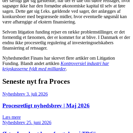
der særligt gør sig gældende, når der er tale om større retssager, hvor
sagsøger ikke har den fornødne økonomiske kapital til selv at føre
sagen. Dette gør sig f.eks. gældende ved sager, der anlægges af
konkursboer med begrænsede midler, hvor eventuelle søgsmål kan
være afhængige af ekstern finansiering.
Selvom litigation funding rejser en række problemstillinger, er det
formentlig et fænomen, der er kommet for at blive. I Danmark er der
endnu ikke procesretlig regulering af investeringsselskabers
finansiering af retssager.
Nyhedsmediet Finans har skrevet flere artikler om Litigation
Funding. Blandt andet artiklen
Kontroversiel industri har
krigskasserne fyldt med milliarder
.
Seneste nyt fra Proces
Nyhedsbrev
3. juli 2026
Procesretligt nyhedsbrev | Maj 2026
Læs mere
Nyhedsbrev
25. juni 2026