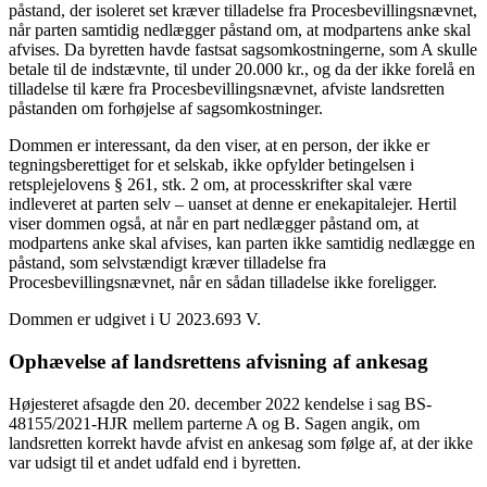
påstand, der isoleret set kræver tilladelse fra Procesbevillingsnævnet,
når parten samtidig nedlægger påstand om, at modpartens anke skal
afvises. Da byretten havde fastsat sagsomkostningerne, som A skulle
betale til de indstævnte, til under 20.000 kr., og da der ikke forelå en
tilladelse til kære fra Procesbevillingsnævnet, afviste landsretten
påstanden om forhøjelse af sagsomkostninger.
Dommen er interessant, da den viser, at en person, der ikke er
tegningsberettiget for et selskab, ikke opfylder betingelsen i
retsplejelovens § 261, stk. 2 om, at processkrifter skal være
indleveret at parten selv – uanset at denne er enekapitalejer. Hertil
viser dommen også, at når en part nedlægger påstand om, at
modpartens anke skal afvises, kan parten ikke samtidig nedlægge en
påstand, som selvstændigt kræver tilladelse fra
Procesbevillingsnævnet, når en sådan tilladelse ikke foreligger.
Dommen er udgivet i U 2023.693 V.
Ophævelse af landsrettens afvisning af ankesag
Højesteret afsagde den 20. december 2022 kendelse i sag BS-
48155/2021-HJR mellem parterne A og B. Sagen angik, om
landsretten korrekt havde afvist en ankesag som følge af, at der ikke
var udsigt til et andet udfald end i byretten.