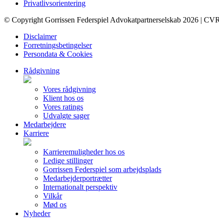
Privatlivsorientering
© Copyright Gorrissen Federspiel Advokatpartnerselskab 2026 | CV
Disclaimer
Forretningsbetingelser
Persondata & Cookies
Rådgivning
Vores rådgivning
Klient hos os
Vores ratings
Udvalgte sager
Medarbejdere
Karriere
Karrieremuligheder hos os
Ledige stillinger
Gorrissen Federspiel som arbejdsplads
Medarbejderportrætter
Internationalt perspektiv
Vilkår
Mød os
Nyheder