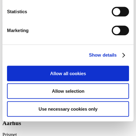
Partner
Statistics
sff@gorrissenfederspiel.com
T +45 88 93 43 59
Marketing
Vi er et førende dansk advokatfirma med
stærke internationale relationer.
Show details
Tilmeld dig nyheder og arrangementer
København
Allow all cookies
Axel Towers
Axeltorv 2
Allow selection
1609 København V
+45 33 41 41 41
contact@gorrissenfederspiel.com
Use necessary cookies only
Aarhus
Prismet