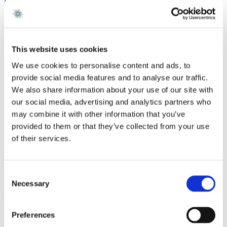
Nyhedsbrev
3. juli 2026
Kan markedsføring af DGNB-certificeringer snart
blive ulovlig?
This website uses cookies
Læs mere
We use cookies to personalise content and ads, to
Sagsomtale
1. juli 2026
provide social media features and to analyse our traffic.
Gorrissen Federspiel rådgiver Urban Partners
We also share information about your use of our site with
our social media, advertising and analytics partners who
Læs mere
may combine it with other information that you’ve
Sagsomtale
30. juni 2026
provided to them or that they’ve collected from your use
Gorrissen Federspiel rådgiver Komvi
of their services.
Læs mere
Consent
Kontakt
Necessary
Selection
Sven Frode Frølund
Preferences