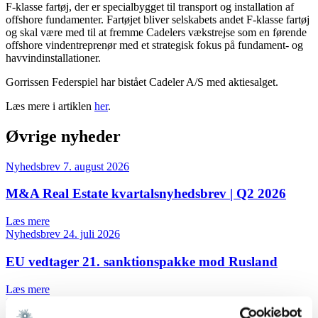
F-klasse fartøj, der er specialbygget til transport og installation af
offshore fundamenter. Fartøjet bliver selskabets andet F-klasse fartøj
og skal være med til at fremme Cadelers vækstrejse som en førende
offshore vindentreprenør med et strategisk fokus på fundament- og
havvindinstallationer.
Gorrissen Federspiel har bistået Cadeler A/S med aktiesalget.
Læs mere i artiklen
her
.
Øvrige nyheder
Nyhedsbrev
7. august 2026
M&A Real Estate kvartalsnyhedsbrev | Q2 2026
Læs mere
Nyhedsbrev
24. juli 2026
EU vedtager 21. sanktionspakke mod Rusland
Læs mere
Sagsomtale
10. juli 2026