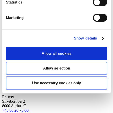
T +45 33 41 42 30
Statistics
Vi er et førende dansk advokatfirma med
Marketing
stærke internationale relationer.
Tilmeld dig nyheder og arrangementer
Show details
København
Allow all cookies
Axel Towers
Axeltorv 2
1609 København V
+45 33 41 41 41
Allow selection
contact@gorrissenfederspiel.com
Use necessary cookies only
Aarhus
Prismet
Silkeborgvej 2
8000 Aarhus C
+45 86 20 75 00