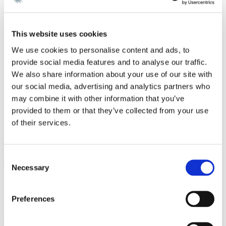
Gorrissen Federspiel rådgiver Air Greenland
Læs mere
This website uses cookies
Sagsomtale
9. juli 2026
We use cookies to personalise content and ads, to
Gorrissen Federspiel rådgiver Omnidocs
provide social media features and to analyse our traffic.
We also share information about your use of our site with
Læs mere
Sagsomtale
9. juli 2026
our social media, advertising and analytics partners who
may combine it with other information that you’ve
Gorrissen Federspiel rådgiver Urban Partners
provided to them or that they’ve collected from your use
of their services.
Læs mere
Kontakt
Consent
Necessary
Selection
Chantal Pernille Patel Simonsen
Preferences
Partner
cpp@gorrissenfederspiel.com