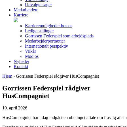
Udvalgte sager
Medarbejdere
Karriere
Karrieremuligheder hos os
Ledige stillinger
Gorrissen Federspiel som arbejdsplads
Medarbejderportrætter
Internationalt perspektiv
Vilkår
Mød os
Nyheder
Kontakt
Hjem
›
Gorrissen Federspiel rådgiver HusCompagniet
Gorrissen Federspiel rådgiver
HusCompagniet
10. april 2026
HusCompagniet
har
i
dag
indgået
en
ubetinget
aftale
om
frasalg
af
sin