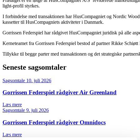
Frasalget
er
en
følge
af
HusCompagniet
A/S’
reviderede
markedstilg
light-profil
styrkes.
I
forbindelse
med
transaktionen
har
HusCompagniet
og
Nordic
Wood
kassetter
til
HusCompagniets
aktiviteter
i
Danmark.
Gorrissen
Federspiel
har
rådgivet
HusCompagniet
juridisk
på
alle
asp
Kerneteamet
fra
Gorrissen
Federspiel
bestod
af
partner
Rikke
Schiøtt
Tillykke
til
begge
parter
med
transaktionen
og
det
strategiske
partners
Seneste sagsomtaler
Sagsomtale
10. juli 2026
Gorrissen Federspiel rådgiver Air Greenland
Læs mere
Sagsomtale
9. juli 2026
Gorrissen Federspiel rådgiver Omnidocs
Læs mere