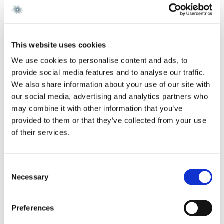
Sagsomtale
9. juli 2026
Gorrissen Federspiel rådgiver Urban Partners
Læs mere
This website uses cookies
Sagsomtale
8. juli 2026
We use cookies to personalise content and ads, to
Gorrissen Federspiel rådgiver Everdan Group
provide social media features and to analyse our traffic.
We also share information about your use of our site with
Læs mere
Sagsomtale
3. juli 2026
our social media, advertising and analytics partners who
may combine it with other information that you’ve
Gorrissen Federspiel rådgiver Brødrene A. & O.
provided to them or that they’ve collected from your use
Johansen A/S
of their services.
Læs mere
Kontakt
Consent
Necessary
Selection
Rikke Schiøtt Petersen
Preferences
Partner