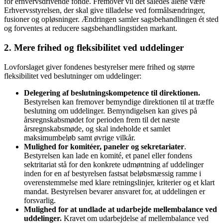
for erhvervsdrivende fonde. Fremover vil det således alene være
Erhvervsstyrelsen, der skal give tilladelse ved formålsændringer,
fusioner og opløsninger. Ændringen samler sagsbehandlingen ét sted
og forventes at reducere sagsbehandlingstiden markant.
2. Mere frihed og fleksibilitet ved uddelinger
Lovforslaget giver fondenes bestyrelser mere frihed og større
fleksibilitet ved beslutninger om uddelinger:
Delegering af beslutningskompetence til direktionen.
Bestyrelsen kan fremover bemyndige direktionen til at træffe
beslutning om uddelinger. Bemyndigelsen kan gives på
årsregnskabsmødet for perioden frem til det næste
årsregnskabsmøde, og skal indeholde et samlet
maksimumbeløb samt øvrige vilkår.
Mulighed for komitéer, paneler og sekretariater
.
Bestyrelsen kan lade en komité, et panel eller fondens
sektritariat stå for den konkrete udmøntning af uddelinger
inden for en af bestyrelsen fastsat beløbsmæssig ramme i
overenstemmelse med klare retningslinjer, kriterier og et klart
mandat. Bestyrelsen bevarer ansvaret for, at uddelingen er
forsvarlig.
Mulighed for at undlade at udarbejde mellembalance ved
uddelinger.
Kravet om udarbejdelse af mellembalance ved