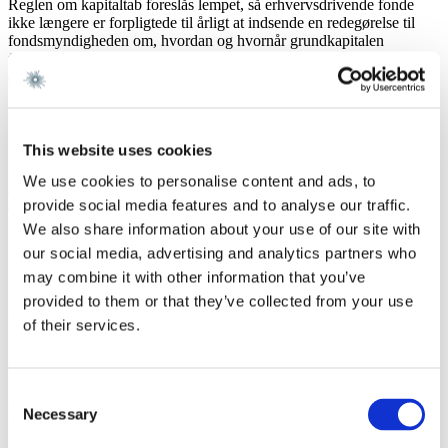
Reglen om kapitaltab foreslås lempet, så erhvervsdrivende fonde
ikke længere er forpligtede til årligt at indsende en redegørelse til
fondsmyndigheden om, hvordan og hvornår grundkapitalen
forventes at være reetableret. Dette skal give øget frihed under
ansvar for fondsbestyrelserne.
5. Årsrapporter
This website uses cookies
Derudover foreslås en række forenklinger af kravene til
årsrapporten, herunder ophævelse af kravet om, at fonden i
We use cookies to personalise content and ads, to
årsrapporten skal redegøre for en eventuel tilknytning til andre
provide social media features and to analyse our traffic.
erhvervsdrivende virksomheder eller fonde, samt kravet om, at
fonden ikke må have tilgodehavender hos eller have stillet sikkerhed
We also share information about your use of our site with
for dattervirksomheden.
our social media, advertising and analytics partners who
may combine it with other information that you’ve
I relation til fondes transaktioner med interesseforbundne parter,
foreslås kredsen af personer og virksomheder, som fonden har haft
provided to them or that they’ve collected from your use
transaktioner med (og dermed skal oplyse om) præciseret og udvidet
of their services.
for at øge transparensen. Dertil foreslås, at betegnelsen “nærtstående
parter” ændres til “interesseforbundne parter”, og at definitionen
heraf præciseres ved indførelse af en ny, udvidet definition.
Consent
Fondsloven udskydes til 2026-2027
Necessary
Selection