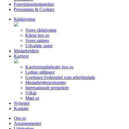
Forretningsbetingelser
Persondata & Cookies
Rådgivning
Vores rådgivning
Klient hos os
Vores ratings
Udvalgte sager
Medarbejdere
Karriere
Karrieremuligheder hos os
Ledige stillinger
Gorrissen Federspiel som arbejdsplads
Medarbejderportrætter
Internationalt perspektiv
Vilkår
Mød os
Nyheder
Kontakt
Om os
Arrangementer
Udgivelser