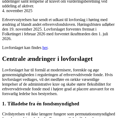
uddelinger samt lempelse af kravet om vurderingsberetning ved
uddeling af aktiver.
4. november 2025
Erhvervsstyrelsen har sendt et udkast til lovforslag i høring med
ændring af blandt andet erhvervsfondsloven. Høringsfristen udløber
den 19. november 2025. Lovforslaget forventes fremsat i
Folketinget i februar 2026 med forventet ikrafttræden den 1. juli
2026.
Lovforslaget kan findes
her
.
Centrale ændringer i lovforslaget
Lovforslaget har til formål at modernisere, forenkle og øge
gennemsigtigheden i reguleringen af erhvervsdrivende fonde. Hvis
lovforslaget vedtages, vil det medføre en række væsentlige
lempelser af de administrative krav og skabe større fleksibilitet for
erhvervsdrivende fonde mod i højere grad at placere ansvaret for en
forsvarlig ledelse hos bestyrelsen.
1. Tilladelse fra én fondsmyndighed
Civilstyrelsen vil ikke længere fungere som permutationsmyndighed