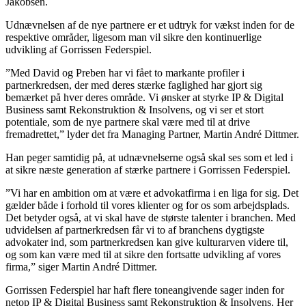
Jakobsen.
Udnævnelsen af de nye partnere er et udtryk for vækst inden for de
respektive områder, ligesom man vil sikre den kontinuerlige
udvikling af Gorrissen Federspiel.
”Med David og Preben har vi fået to markante profiler i
partnerkredsen, der med deres stærke faglighed har gjort sig
bemærket på hver deres område. Vi ønsker at styrke IP & Digital
Business samt Rekonstruktion & Insolvens, og vi ser et stort
potentiale, som de nye partnere skal være med til at drive
fremadrettet,” lyder det fra Managing Partner, Martin André Dittmer.
Han peger samtidig på, at udnævnelserne også skal ses som et led i
at sikre næste generation af stærke partnere i Gorrissen Federspiel.
”Vi har en ambition om at være et advokatfirma i en liga for sig. Det
gælder både i forhold til vores klienter og for os som arbejdsplads.
Det betyder også, at vi skal have de største talenter i branchen. Med
udvidelsen af partnerkredsen får vi to af branchens dygtigste
advokater ind, som partnerkredsen kan give kulturarven videre til,
og som kan være med til at sikre den fortsatte udvikling af vores
firma,” siger Martin André Dittmer.
Gorrissen Federspiel har haft flere toneangivende sager inden for
netop IP & Digital Business samt Rekonstruktion & Insolvens. Her