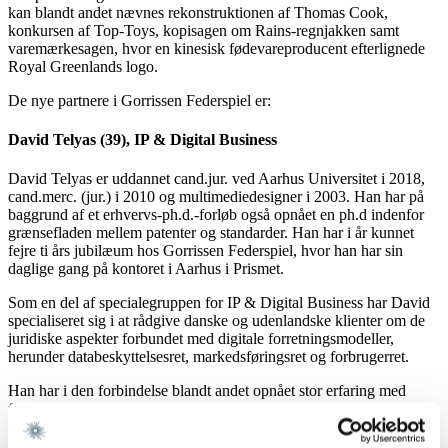
kan blandt andet nævnes rekonstruktionen af Thomas Cook,
konkursen af Top-Toys, kopisagen om Rains-regnjakken samt
varemærkesagen, hvor en kinesisk fødevareproducent efterlignede
Royal Greenlands logo.
De nye partnere i Gorrissen Federspiel er:
David Telyas (39), IP & Digital Business
David Telyas er uddannet cand.jur. ved Aarhus Universitet i 2018,
cand.merc. (jur.) i 2010 og multimediedesigner i 2003. Han har på
baggrund af et erhvervs-ph.d.-forløb også opnået en ph.d indenfor
grænsefladen mellem patenter og standarder. Han har i år kunnet
fejre ti års jubilæum hos Gorrissen Federspiel, hvor han har sin
daglige gang på kontoret i Aarhus i Prismet.
Som en del af specialegruppen for IP & Digital Business har David
specialiseret sig i at rådgive danske og udenlandske klienter om de
juridiske aspekter forbundet med digitale forretningsmodeller,
herunder databeskyttelsesret, markedsføringsret og forbrugerret.
Han har i den forbindelse blandt andet opnået stor erfaring med
forhold, der vedrører e-handelsplatforme, online markedsføring,
softwareudvikling og brugen af data.