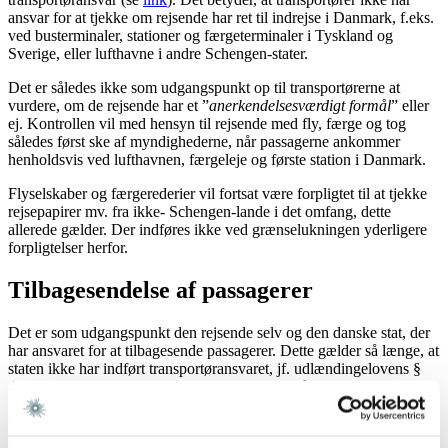
ansvar for at tjekke om rejsende har ret til indrejse i Danmark, f.eks.
ved busterminaler, stationer og færgeterminaler i Tyskland og
Sverige, eller lufthavne i andre Schengen-stater.
Det er således ikke som udgangspunkt op til transportørerne at
vurdere, om de rejsende har et ”
anerkendelsesværdigt formål
” eller
ej. Kontrollen vil med hensyn til rejsende med fly, færge og tog
således først ske af myndighederne, når passagerne ankommer
henholdsvis ved lufthavnen, færgeleje og første station i Danmark.
Flyselskaber og færgerederier vil fortsat være forpligtet til at tjekke
rejsepapirer mv. fra ikke- Schengen-lande i det omfang, dette
allerede gælder. Der indføres ikke ved grænselukningen yderligere
forpligtelser herfor.
Tilbagesendelse af passagerer
Det er som udgangspunkt den rejsende selv og den danske stat, der
har ansvaret for at tilbagesende passagerer. Dette gælder så længe, at
staten ikke har indført transportøransvaret, jf. udlændingelovens §
43, stk. 3, jf. § 59a, stk. 2. Transportøren kan således ikke,
medmindre regeringen måtte udstede andre regler, blive pålagt at
tilbagesende passager, uden at enten den rejsende eller staten betaler
herfor, jf. udlændingelovens § 43, stk. 2. Der er samtidigt som