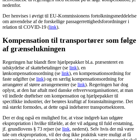
nedenfor.
Der henvises i øvrigt til EU-Kommissionens fortolkningsmeddelelse
om anvendelse af de forskellige passagerrettighedsforordninger i
relation til COVID-19 (
link
).
Kompensation til transportører som følge
af grænselukningen
Regeringen har blandt flere hjælpepakker bl.a. præsenteret en
udskydelse af skattebetalinger (se
link
), en
lønkompensationsordning (se
link
), en kompensationsordning for
faste udgifter (se
link
) og en særlig kompensationsordning for
arrangører af større arrangementer (se
link
). Regeringen har dog
oplyst, at den har aftalt med danske erhvervsorganisationer, at man
vil indlede drøftelser om kompensation og hjælpepakker til
specifikke industrier, der berøres kraftigt af foranstaltningerne. Det
må stærkt formodes, at dette også indebærer transportsektoren.
Der er dog også en mulighed for, at visse indgreb kan udgøre
ekspropriation i hvilke tilfælde, at der vil adgang til fuld erstatning,
jf. grundlovens § 73 rejser (se
link
, nederst). Selv hvis der må være
tale om ekspropriation, vil der dog ikke praktisk være muligt at få