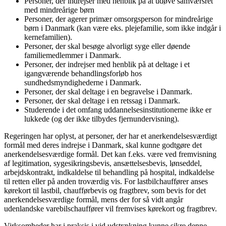
Personer, der indrejser med henblik på at udøve samværsret
med mindreårige børn
Personer, der agerer primær omsorgsperson for mindreårige
børn i Danmark (kan være eks. plejefamilie, som ikke indgår i
kernefamilien).
Personer, der skal besøge alvorligt syge eller døende
familiemedlemmer i Danmark.
Personer, der indrejser med henblik på at deltage i et
igangværende behandlingsforløb hos
sundhedsmyndighederne i Danmark.
Personer, der skal deltage i en begravelse i Danmark.
Personer, der skal deltage i en retssag i Danmark.
Studerende i det omfang uddannelsesinstitutionerne ikke er
lukkede (og der ikke tilbydes fjernundervisning).
Regeringen har oplyst, at personer, der har et anerkendelsesværdigt
formål med deres indrejse i Danmark, skal kunne godtgøre det
anerkendelsesværdige formål. Det kan f.eks. være ved fremvisning
af legitimation, sygesikringsbevis, ansættelsesbevis, lønseddel,
arbejdskontrakt, indkaldelse til behandling på hospital, indkaldelse
til retten eller på anden troværdig vis. For lastbilchauffører anses
kørekort til lastbil, chaufførbevis og fragtbrev, som bevis for det
anerkendelsesværdige formål, mens der for så vidt angår
udenlandske varebilschauffører vil fremvises kørekort og fragtbrev.
Virksomheder har i praksis i vid udstrækning kunne sikre denne