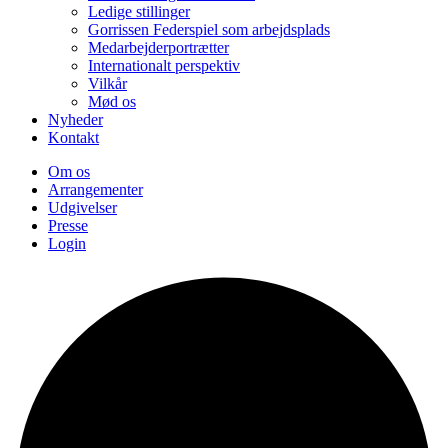
Ledige stillinger
Gorrissen Federspiel som arbejdsplads
Medarbejderportrætter
Internationalt perspektiv
Vilkår
Mød os
Nyheder
Kontakt
Om os
Arrangementer
Udgivelser
Presse
Login