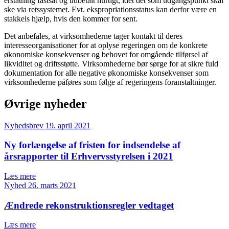
erstatning fastsat og udbetalt hurtigt, idet det som udgangspunkt skal
ske via retssystemet. Evt. ekspropriationsstatus kan derfor være en
stakkels hjælp, hvis den kommer for sent.
Det anbefales, at virksomhederne tager kontakt til deres
interesseorganisationer for at oplyse regeringen om de konkrete
økonomiske konsekvenser og behovet for omgående tilførsel af
likviditet og driftsstøtte. Virksomhederne bør sørge for at sikre fuld
dokumentation for alle negative økonomiske konsekvenser som
virksomhederne påføres som følge af regeringens foranstaltninger.
Øvrige nyheder
Nyhedsbrev
19. april 2021
Ny forlængelse af fristen for indsendelse af
årsrapporter til Erhvervsstyrelsen i 2021
Læs mere
Nyhed
26. marts 2021
Ændrede rekonstruktionsregler vedtaget
Læs mere