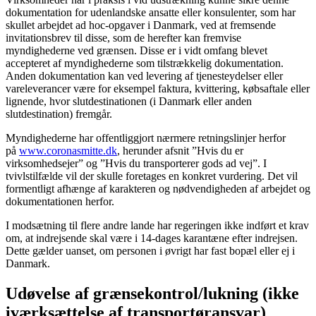
dokumentation for udenlandske ansatte eller konsulenter, som har
skullet arbejdet ad hoc-opgaver i Danmark, ved at fremsende
invitationsbrev til disse, som de herefter kan fremvise
myndighederne ved grænsen. Disse er i vidt omfang blevet
accepteret af myndighederne som tilstrækkelig dokumentation.
Anden dokumentation kan ved levering af tjenesteydelser eller
vareleverancer være for eksempel faktura, kvittering, købsaftale eller
lignende, hvor slutdestinationen (i Danmark eller anden
slutdestination) fremgår.
Myndighederne har offentliggjort nærmere retningslinjer herfor
på
www.coronasmitte.dk
, herunder afsnit ”Hvis du er
virksomhedsejer” og ”Hvis du transporterer gods ad vej”. I
tvivlstilfælde vil der skulle foretages en konkret vurdering. Det vil
formentligt afhænge af karakteren og nødvendigheden af arbejdet og
dokumentationen herfor.
I modsætning til flere andre lande har regeringen ikke indført et krav
om, at indrejsende skal være i 14-dages karantæne efter indrejsen.
Dette gælder uanset, om personen i øvrigt har fast bopæl eller ej i
Danmark.
Udøvelse af grænsekontrol/lukning (ikke
iværksættelse af transportøransvar)