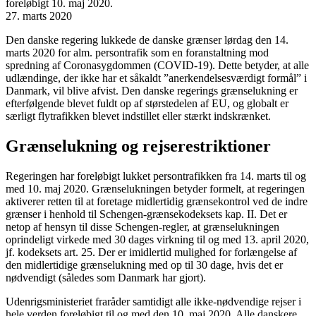
foreløbigt 10. maj 2020.
27. marts 2020
Den danske regering lukkede de danske grænser lørdag den 14.
marts 2020 for alm. persontrafik som en foranstaltning mod
spredning af Coronasygdommen (COVID-19). Dette betyder, at alle
udlændinge, der ikke har et såkaldt ”anerkendelsesværdigt formål” i
Danmark, vil blive afvist. Den danske regerings grænselukning er
efterfølgende blevet fuldt op af størstedelen af EU, og globalt er
særligt flytrafikken blevet indstillet eller stærkt indskrænket.
Grænselukning og rejserestriktioner
Regeringen har foreløbigt lukket persontrafikken fra 14. marts til og
med 10. maj 2020. Grænselukningen betyder formelt, at regeringen
aktiverer retten til at foretage midlertidig grænsekontrol ved de indre
grænser i henhold til Schengen-grænsekodeksets kap. II. Det er
netop af hensyn til disse Schengen-regler, at grænselukningen
oprindeligt virkede med 30 dages virkning til og med 13. april 2020,
jf. kodeksets art. 25. Der er imidlertid mulighed for forlængelse af
den midlertidige grænselukning med op til 30 dage, hvis det er
nødvendigt (således som Danmark har gjort).
Udenrigsministeriet fraråder samtidigt alle ikke-nødvendige rejser i
hele verden foreløbigt til og med den 10. maj 2020. Alle danskere,