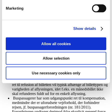
aflysning af rejsen. Skibspassagerforordningen yder ikke
beskyttelse herimod.
Marketing
Flyselskabernes ret til at aflyse flyrejser begrundet i uforudsete
hændelser som f.eks. nærværende epidemi. Flyrejsende har
krav på refusion af billetpriser, men ikke særlig kompensation,
jf. flypassagerforordningen (nr. 261/2004). Denne refusionsret
Show details
gælder imidlertid ikke, hvis det er den rejsende selv, der
vælger at aflyse, selvom hvis det er som følge af
indrejseforbuddet (se dog nedenfor om pakkerejser). I flere
Allow all cookies
tilfælde har flyselskaberne dog givet de rejsende ret til
ombooking eller refusion på et aftalemæssigt grundlag.
Togpassagerer har i udgangspunktet ret til kompensation (men
ikke yderligere erstatning) som følge af selskabets aflysning
Allow selection
afhængig af størrelsen af billet, jf.
jernbanepassagerforordningen (nr. 1371/2007) art. 17 og bilag
1, art. 32. Der er ingen generel undtagelse om force majeure
Use necessary cookies only
som f.eks. påbud og epidemier. Udgangspunktet er derved
anderledes end ved fly- eller færgepassagerer. Togpassagerers
ret til refusion af billetten vil typisk afhænge af billettypen og
varigheden af aflysningen, idet f.eks. en månedsbillet ikke
skal refunderes fuldt ud for en enkelt aflysning.
Buspassagerer har som udgangspunkt ret til kompensation,
medmindre der er uforudsete vejrforhold, der forhindrer
rejsen, jf. buspassagerforordningen (nr. 181/2011).
Forordningen undtager derimod ikke eksplicit generel force