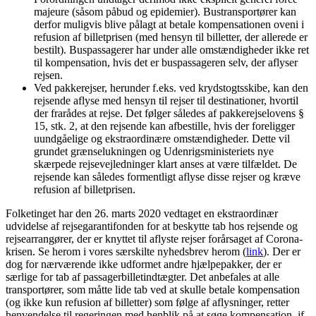
majeure (såsom påbud og epidemier). Bustransportører kan
derfor muligvis blive pålagt at betale kompensationen oveni i
refusion af billetprisen (med hensyn til billetter, der allerede er
bestilt). Buspassagerer har under alle omstændigheder ikke ret
til kompensation, hvis det er buspassageren selv, der aflyser
rejsen.
Ved pakkerejser, herunder f.eks. ved krydstogtsskibe, kan den
rejsende aflyse med hensyn til rejser til destinationer, hvortil
der frarådes at rejse. Det følger således af pakkerejselovens §
15, stk. 2, at den rejsende kan afbestille, hvis der foreligger
uundgåelige og ekstraordinære omstændigheder. Dette vil
grundet grænselukningen og Udenrigsministeriets nye
skærpede rejsevejledninger klart anses at være tilfældet. De
rejsende kan således formentligt aflyse disse rejser og kræve
refusion af billetprisen.
Folketinget har den 26. marts 2020 vedtaget en ekstraordinær
udvidelse af rejsegarantifonden for at beskytte tab hos rejsende og
rejsearrangører, der er knyttet til aflyste rejser forårsaget af Corona-
krisen. Se herom i vores særskilte nyhedsbrev herom (
link
). Der er
dog for nærværende ikke udformet andre hjælpepakker, der er
særlige for tab af passagerbilletindtægter. Det anbefales at alle
transportører, som måtte lide tab ved at skulle betale kompensation
(og ikke kun refusion af billetter) som følge af aflysninger, retter
henvendelse til regeringen med henblik på at søge kompensation, jf.