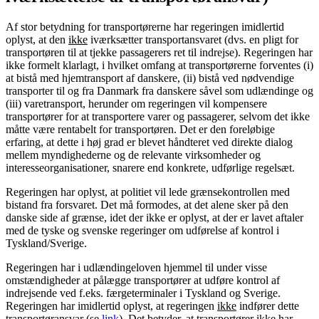
Af stor betydning for transportørerne har regeringen imidlertid
oplyst, at den
ikke
iværksætter transportansvaret (dvs. en pligt for
transportøren til at tjekke passagerers ret til indrejse). Regeringen har
ikke formelt klarlagt, i hvilket omfang at transportørerne forventes (i)
at bistå med hjemtransport af danskere, (ii) bistå ved nødvendige
transporter til og fra Danmark fra danskere såvel som udlændinge og
(iii) varetransport, herunder om regeringen vil kompensere
transportører for at transportere varer og passagerer, selvom det ikke
måtte være rentabelt for transportøren. Det er den foreløbige
erfaring, at dette i høj grad er blevet håndteret ved direkte dialog
mellem myndighederne og de relevante virksomheder og
interesseorganisationer, snarere end konkrete, udførlige regelsæt.
Regeringen har oplyst, at politiet vil lede grænsekontrollen med
bistand fra forsvaret. Det må formodes, at det alene sker på den
danske side af grænse, idet der ikke er oplyst, at der er lavet aftaler
med de tyske og svenske regeringer om udførelse af kontrol i
Tyskland/Sverige.
Regeringen har i udlændingeloven hjemmel til under visse
omstændigheder at pålægge transportører at udføre kontrol af
indrejsende ved f.eks. færgeterminaler i Tyskland og Sverige.
Regeringen har imidlertid oplyst, at regeringen
ikke
indfører dette
transportøransvar (se
link
). Det betyder, at transportører ikke har