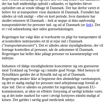
der har haft midlertidigt ophold i udlandet, er ligeledes blevet
opfordret om at vende tilbage til Danmark. Der har derfor været et
behov for at transportere visse danskere til Danmark. Formålet har
således så vidt muligt – efter en kort periode, hvor danskere har
skullet returnere til Danmark – helt at stoppe al ikke-nødvendig
transportaktivitet for personer ind- og ud af Danmark (se
link
). Det
er i vid udstrækning sket siden grænselukningen.
Regeringen har valgt ikke at iværksætte en pligt for transportører til
at kontrollere indrejsendes ret til at rejse ind i Danmark
(”
transportøransvaret
”). Det er således alene myndighederne, der vil
foretage kontrollen af personer, når de ankommer til Danmark.
Regeringen har heller ikke pålagt personer en karantænepligt ved
indrejse.
Indsatsen vil ifølge myndighederne koncentrere sig om grænserne
mod Tyskland og Sverige og i mindre grad Norge. Med hensyn til
flytrafikken gælder det al flytrafik ind og ud af Danmark.
Regeringen ønsker ikke at begrænse den almindelige varetransport,
og det er stadig muligt for personer med arbejdsmæssigt formål at
rejse ind. Det er således en prioritet for regeringen, ligesom EU-
kommissionen, at sikre en effektiv forsyning af særligt kritiske varer,
og at det indre marked for varer i øvrigt forstyrres mindst muligt af
krisen. Det gælder i særlig grad medicinsk udstyr.