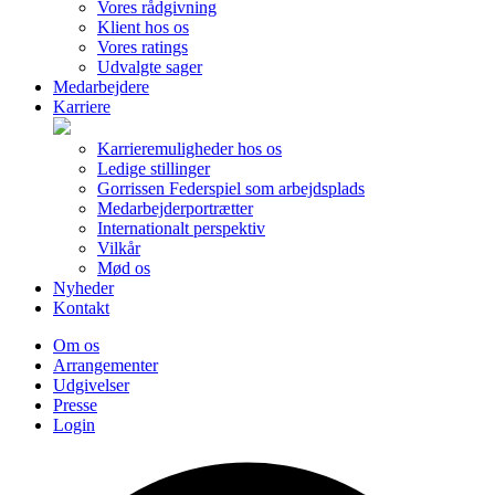
Vores rådgivning
Klient hos os
Vores ratings
Udvalgte sager
Medarbejdere
Karriere
Karrieremuligheder hos os
Ledige stillinger
Gorrissen Federspiel som arbejdsplads
Medarbejderportrætter
Internationalt perspektiv
Vilkår
Mød os
Nyheder
Kontakt
Om os
Arrangementer
Udgivelser
Presse
Login