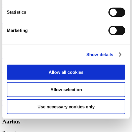
Partner
Statistics
shl@gorrissenfederspiel.com
T +45 88 93 43 58
Marketing
Vi er et førende dansk advokatfirma med
stærke internationale relationer.
Show details
Tilmeld dig nyheder og arrangementer
København
Allow all cookies
Axel Towers
Axeltorv 2
Allow selection
1609 København V
+45 33 41 41 41
contact@gorrissenfederspiel.com
Use necessary cookies only
Aarhus