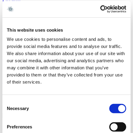
Læs mere
Sagsomtale
9. juli 2026
Gorrissen Federspiel rådgiver Urban Partners
Læs mere
This website uses cookies
Sagsomtale
8. juli 2026
We use cookies to personalise content and ads, to
Gorrissen Federspiel rådgiver Everdan Group
provide social media features and to analyse our traffic.
We also share information about your use of our site with
Læs mere
our social media, advertising and analytics partners who
Sagsomtale
3. juli 2026
may combine it with other information that you’ve
Gorrissen Federspiel rådgiver Brødrene A. & O.
provided to them or that they’ve collected from your use
Johansen A/S
of their services.
Læs mere
Consent
Kontakt
Necessary
Selection
Preferences
Steen Puch Holm-Larsen