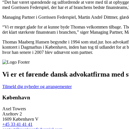
“Det har været spændende og udfordrende at være med til at opbygge Pl
med Gorrissen Federspiel, der har et af branchens bedste finansteam
Managing Partner i Gorrissen Federspiel, Martin André Dittmer, glæder
“Vi er meget glade for at kunne byde Thomas velkommen tilbage. Th
det klart stærkeste finansteam i branchen,” siger Managing Partner, M
Thomas Maaberg Hansen begyndte i 1994 som stud.jur. hos advokatfirm
kontoret i Dagmarhus i København, inden han tog til udlandet for at b
hvor han senere i 2007 blev udnævnt som partner.
Vi er et førende dansk advokatfirma med st
Tilmeld dig nyheder og arrangementer
København
Axel Towers
Axeltorv 2
1609 København V
+45 33 41 41 41