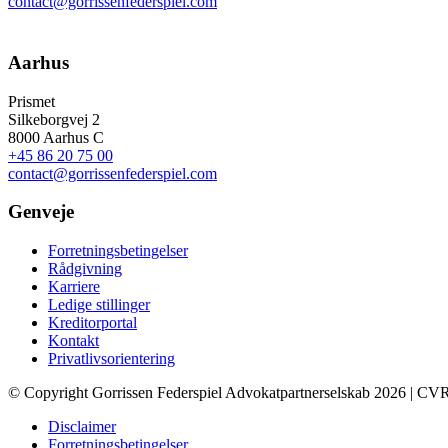
contact@gorrissenfederspiel.com
Aarhus
Prismet
Silkeborgvej 2
8000 Aarhus C
+45 86 20 75 00
contact@gorrissenfederspiel.com
Genveje
Forretningsbetingelser
Rådgivning
Karriere
Ledige stillinger
Kreditorportal
Kontakt
Privatlivsorientering
© Copyright Gorrissen Federspiel Advokatpartnerselskab 2026 | CV
Disclaimer
Forretningsbetingelser