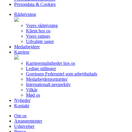
Persondata & Cookies
Rådgivning
Vores rådgivning
Klient hos os
Vores ratings
Udvalgte sager
Medarbejdere
Karriere
Karrieremuligheder hos os
Ledige stillinger
Gorrissen Federspiel som arbejdsplads
Medarbejderportrætter
Internationalt perspektiv
Vilkår
Mød os
Nyheder
Kontakt
Om os
Arrangementer
Udgivelser
Presse