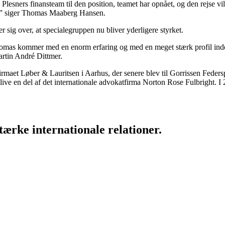
esners finansteam til den position, teamet har opnået, og den rejse vil
s,” siger Thomas Maaberg Hansen.
 sig over, at specialegruppen nu bliver yderligere styrket.
omas kommer med en enorm erfaring og med en meget stærk profil inde
artin André Dittmer.
aet Løber & Lauritsen i Aarhus, der senere blev til Gorrissen Federsp
live en del af det internationale advokatfirma Norton Rose Fulbright. I
ærke internationale relationer.