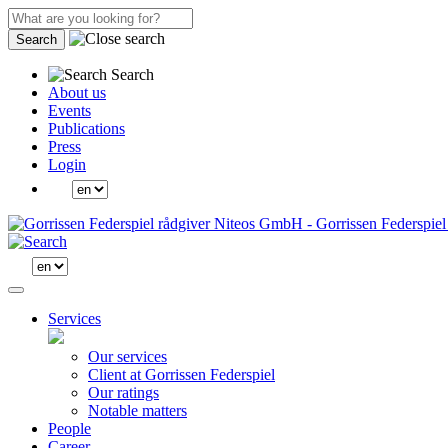
Search
Search
About us
Events
Publications
Press
Login
Services
Our services
Client at Gorrissen Federspiel
Our ratings
Notable matters
People
Career