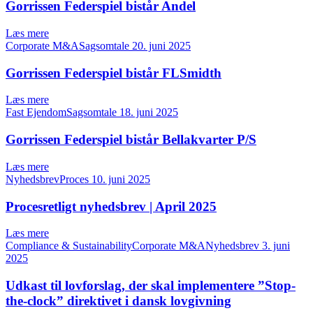
Gorrissen Federspiel bistår Andel
Læs mere
Corporate M&ASagsomtale
20. juni 2025
Gorrissen Federspiel bistår FLSmidth
Læs mere
Fast EjendomSagsomtale
18. juni 2025
Gorrissen Federspiel bistår Bellakvarter P/S
Læs mere
NyhedsbrevProces
10. juni 2025
Procesretligt nyhedsbrev | April 2025
Læs mere
Compliance & SustainabilityCorporate M&ANyhedsbrev
3. juni
2025
Udkast til lovforslag, der skal implementere ”Stop-
the-clock” direktivet i dansk lovgivning