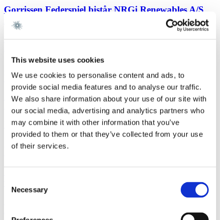
Gorrissen Federspiel bistår NRGi Renewables A/S
med opkøb af dansk vindmølleportefølje
Læs mere
Life SciencesSagsomtale
6. januar 2026
This website uses cookies
Gorrissen Federspiel rådgiver Cross-Border Impact
We use cookies to personalise content and ads, to
Ventures og EIFO
provide social media features and to analyse our traffic.
Læs mere
We also share information about your use of our site with
EU- og KonkurrenceretNyhedsbrev
5. januar 2026
our social media, advertising and analytics partners who
may combine it with other information that you’ve
Dansk fusionskontrol i 2025
provided to them or that they’ve collected from your use
Læs mere
of their services.
NyhedShipping/Offshore/Transportation
5. januar 2026
Ingen modregning efter arbejdsskadesikringsloven
Consent
ved udenlandsk kompensation
Necessary
Selection
Læs mere
Arbejds- & AnsættelsesretNyhedsbrev
19. december 2025