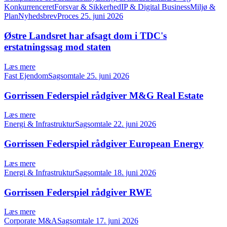
KonkurrenceretForsvar & SikkerhedIP & Digital BusinessMiljø &
PlanNyhedsbrevProces
25. juni 2026
Østre Landsret har afsagt dom i TDC's
erstatningssag mod staten
Læs mere
Fast EjendomSagsomtale
25. juni 2026
Gorrissen Federspiel rådgiver M&G Real Estate
Læs mere
Energi & InfrastrukturSagsomtale
22. juni 2026
Gorrissen Federspiel rådgiver European Energy
Læs mere
Energi & InfrastrukturSagsomtale
18. juni 2026
Gorrissen Federspiel rådgiver RWE
Læs mere
Corporate M&ASagsomtale
17. juni 2026