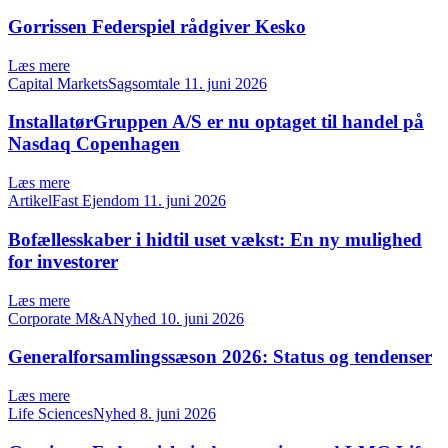
Gorrissen Federspiel rådgiver Kesko
Læs mere
Capital MarketsSagsomtale
11. juni 2026
InstallatørGruppen A/S er nu optaget til handel på
Nasdaq Copenhagen
Læs mere
ArtikelFast Ejendom
11. juni 2026
Bofællesskaber i hidtil uset vækst: En ny mulighed
for investorer
Læs mere
Corporate M&ANyhed
10. juni 2026
Generalforsamlingssæson 2026: Status og tendenser
Læs mere
Life SciencesNyhed
8. juni 2026