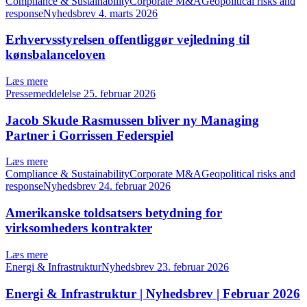
Compliance & SustainabilityCorporate M&AGeopolitical risks and
responseNyhedsbrev
4. marts 2026
Erhvervsstyrelsen offentliggør vejledning til
kønsbalanceloven
Læs mere
Pressemeddelelse
25. februar 2026
Jacob Skude Rasmussen bliver ny Managing
Partner i Gorrissen Federspiel
Læs mere
Compliance & SustainabilityCorporate M&AGeopolitical risks and
responseNyhedsbrev
24. februar 2026
Amerikanske toldsatsers betydning for
virksomheders kontrakter
Læs mere
Energi & InfrastrukturNyhedsbrev
23. februar 2026
Energi & Infrastruktur | Nyhedsbrev | Februar 2026