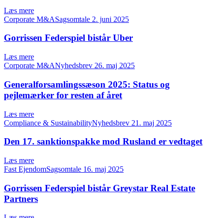
Læs mere
Corporate M&ASagsomtale
2. juni 2025
Gorrissen Federspiel bistår Uber
Læs mere
Corporate M&ANyhedsbrev
26. maj 2025
Generalforsamlingssæson 2025: Status og
pejlemærker for resten af året
Læs mere
Compliance & SustainabilityNyhedsbrev
21. maj 2025
Den 17. sanktionspakke mod Rusland er vedtaget
Læs mere
Fast EjendomSagsomtale
16. maj 2025
Gorrissen Federspiel bistår Greystar Real Estate
Partners
Læs mere