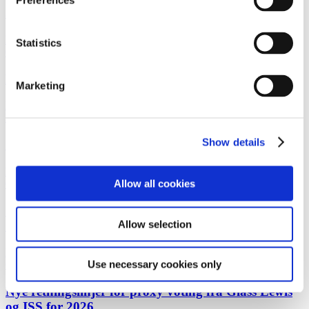
Preferences
Julehilsen 2025 | Arbejds- og Ansættelsesret
Læs mere
Statistics
Corporate M&ANyhedsbrev
18. december 2025
Nyt fra Generalforsamlingsgruppen 2026
Marketing
Læs mere
Life SciencesSagsomtale
17. december 2025
Show details
Gorrissen Federspiel rådgiver Camurus
Læs mere
Allow all cookies
Corporate M&ASagsomtale
17. december 2025
Gorrissen Federspiel rådgiver Reledo AB and Celero
Allow selection
Capital
Læs mere
Use necessary cookies only
Corporate M&ANyhedsbrev
10. december 2025
Nye retningslinjer for proxy voting fra Glass Lewis
og ISS for 2026