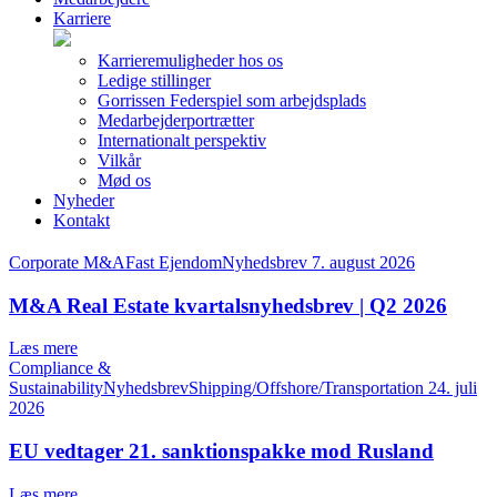
Karriere
Karrieremuligheder hos os
Ledige stillinger
Gorrissen Federspiel som arbejdsplads
Medarbejderportrætter
Internationalt perspektiv
Vilkår
Mød os
Nyheder
Kontakt
Corporate M&AFast EjendomNyhedsbrev
7. august 2026
M&A Real Estate kvartalsnyhedsbrev | Q2 2026
Læs mere
Compliance &
SustainabilityNyhedsbrevShipping/Offshore/Transportation
24. juli
2026
EU vedtager 21. sanktionspakke mod Rusland
Læs mere