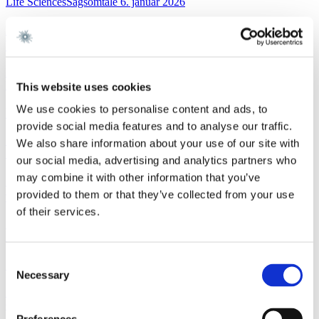
Life SciencesSagsomtale
6. januar 2026
Gorrissen Federspiel rådgiver Cross-Border Impact
Ventures og EIFO
Læs mere
EU- og KonkurrenceretNyhedsbrev
5. januar 2026
This website uses cookies
We use cookies to personalise content and ads, to
Dansk fusionskontrol i 2025
provide social media features and to analyse our traffic.
Læs mere
We also share information about your use of our site with
NyhedShipping/Offshore/Transportation
5. januar 2026
our social media, advertising and analytics partners who
may combine it with other information that you’ve
Ingen modregning efter arbejdsskadesikringsloven
provided to them or that they’ve collected from your use
ved udenlandsk kompensation
of their services.
Læs mere
Arbejds- & AnsættelsesretNyhedsbrev
19. december 2025
Consent
Julehilsen 2025 | Arbejds- og Ansættelsesret
Necessary
Selection
Læs mere
Corporate M&ANyhedsbrev
18. december 2025