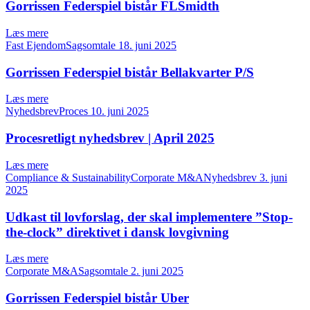
Gorrissen Federspiel bistår FLSmidth
Læs mere
Fast EjendomSagsomtale
18. juni 2025
Gorrissen Federspiel bistår Bellakvarter P/S
Læs mere
NyhedsbrevProces
10. juni 2025
Procesretligt nyhedsbrev | April 2025
Læs mere
Compliance & SustainabilityCorporate M&ANyhedsbrev
3. juni
2025
Udkast til lovforslag, der skal implementere ”Stop-
the-clock” direktivet i dansk lovgivning
Læs mere
Corporate M&ASagsomtale
2. juni 2025
Gorrissen Federspiel bistår Uber