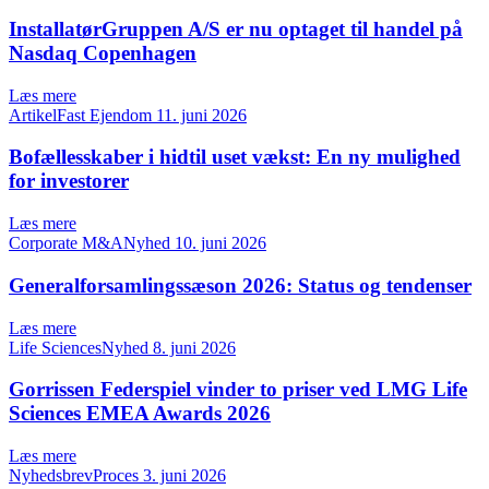
InstallatørGruppen A/S er nu optaget til handel på
Nasdaq Copenhagen
Læs mere
ArtikelFast Ejendom
11. juni 2026
Bofællesskaber i hidtil uset vækst: En ny mulighed
for investorer
Læs mere
Corporate M&ANyhed
10. juni 2026
Generalforsamlingssæson 2026: Status og tendenser
Læs mere
Life SciencesNyhed
8. juni 2026
Gorrissen Federspiel vinder to priser ved LMG Life
Sciences EMEA Awards 2026
Læs mere
NyhedsbrevProces
3. juni 2026