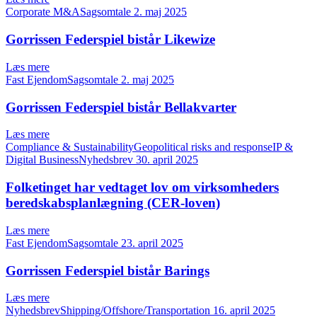
Corporate M&ASagsomtale
2. maj 2025
Gorrissen Federspiel bistår Likewize
Læs mere
Fast EjendomSagsomtale
2. maj 2025
Gorrissen Federspiel bistår Bellakvarter
Læs mere
Compliance & SustainabilityGeopolitical risks and responseIP &
Digital BusinessNyhedsbrev
30. april 2025
Folketinget har vedtaget lov om virksomheders
beredskabsplanlægning (CER-loven)
Læs mere
Fast EjendomSagsomtale
23. april 2025
Gorrissen Federspiel bistår Barings
Læs mere
NyhedsbrevShipping/Offshore/Transportation
16. april 2025