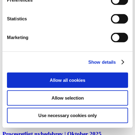
Preferences
Nyt fra Generalforsamlingsgruppen 2026
Læs mere
Statistics
Life SciencesSagsomtale
17. december 2025
Gorrissen Federspiel rådgiver Camurus
Marketing
Læs mere
Corporate M&ASagsomtale
17. december 2025
Show details
Gorrissen Federspiel rådgiver Reledo AB and Celero
Capital
Allow all cookies
Læs mere
Corporate M&ANyhedsbrev
10. december 2025
Allow selection
Nye retningslinjer for proxy voting fra Glass Lewis
og ISS for 2026
Use necessary cookies only
Læs mere
NyhedsbrevProces
9. december 2025
Procesretligt nyhedsbrev | Oktober 2025