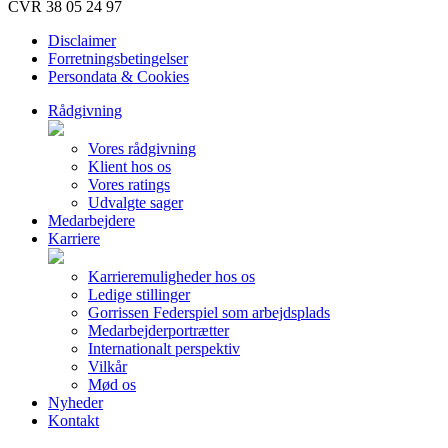
CVR 38 05 24 97
Disclaimer
Forretningsbetingelser
Persondata & Cookies
Rådgivning
Vores rådgivning
Klient hos os
Vores ratings
Udvalgte sager
Medarbejdere
Karriere
Karrieremuligheder hos os
Ledige stillinger
Gorrissen Federspiel som arbejdsplads
Medarbejderportrætter
Internationalt perspektiv
Vilkår
Mød os
Nyheder
Kontakt