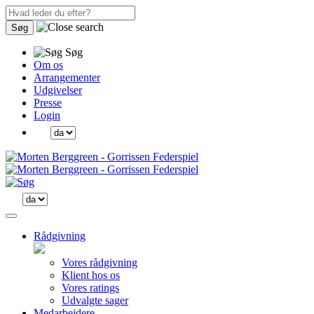
Søg
Søg
Om os
Arrangementer
Udgivelser
Presse
Login
Rådgivning
Vores rådgivning
Klient hos os
Vores ratings
Udvalgte sager
Medarbejdere