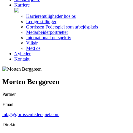
Karriere
Karrieremuligheder hos os
Ledige stillinger
Gorrissen Federspiel som arbejdsplads
Medarbejderportrætter
Internationalt perspektiv
Vilkår
Mød os
Nyheder
Kontakt
Morten Berggreen
Partner
Email
mbg@gorrissenfederspiel.com
Direkte