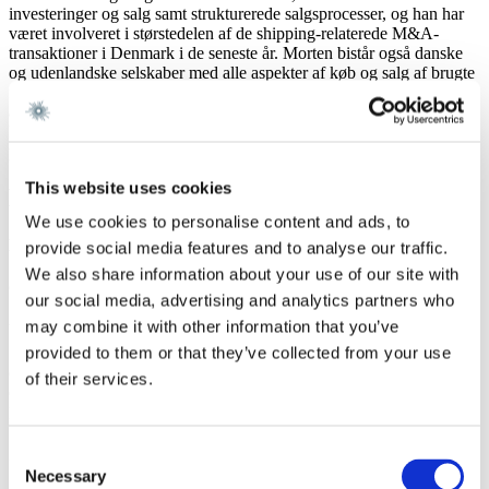
investeringer og salg samt strukturerede salgsprocesser, og han har
været involveret i størstedelen af de shipping-relaterede M&A-
transaktioner i Denmark i de seneste år. Morten bistår også danske
og udenlandske selskaber med alle aspekter af køb og salg af brugte
fartøjer samt med forhandlingen af nybygningskontrakter, og han er
anerkendt for sin evne til at trække på sin finansielle baggrund og
kommercielle indsigt. Derudover omfatter Mortens ekspertise
projekt- og skibsfinansiering.
This website uses cookies
Karriere og Uddannelse
We use cookies to personalise content and ads, to
Karriere
provide social media features and to analyse our traffic.
We also share information about your use of our site with
Gorrissen Federspiel 2011 -
our social media, advertising and analytics partners who
may combine it with other information that you’ve
Uddannelse
provided to them or that they’ve collected from your use
Cand.merc.aud., Copenhagen Business School 2012
of their services.
Cand.jur., Københavns Universitet 2011
HA(jur.), Copenhagen Business School 2006
Consent
Sprog
Necessary
Selection