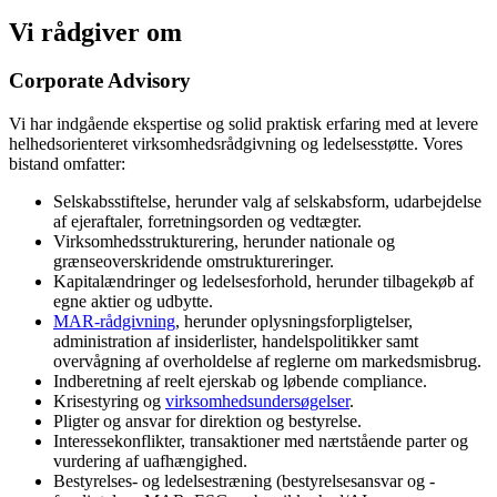
Vi rådgiver om
Corporate Advisory
Vi har indgående ekspertise og solid praktisk erfaring med at levere
helhedsorienteret virksomhedsrådgivning og ledelsesstøtte. Vores
bistand omfatter:
Selskabsstiftelse, herunder valg af selskabsform, udarbejdelse
af ejeraftaler, forretningsorden og vedtægter.
Virksomhedsstrukturering, herunder nationale og
grænseoverskridende omstruktureringer.
Kapitalændringer og ledelsesforhold, herunder tilbagekøb af
egne aktier og udbytte.
MAR-rådgivning
, herunder oplysningsforpligtelser,
administration af insiderlister, handelspolitikker samt
overvågning af overholdelse af reglerne om markedsmisbrug.
Indberetning af reelt ejerskab og løbende compliance.
Krisestyring og
virksomhedsundersøgelser
.
Pligter og ansvar for direktion og bestyrelse.
Interessekonflikter, transaktioner med nærtstående parter og
vurdering af uafhængighed.
Bestyrelses- og ledelsestræning (bestyrelsesansvar og -