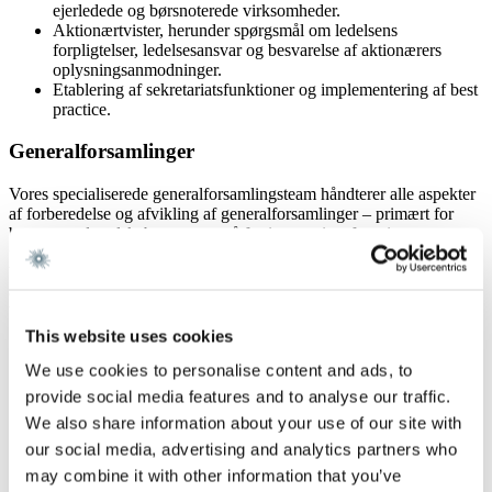
ejerledede og børsnoterede virksomheder.
Aktionærtvister, herunder spørgsmål om ledelsens
forpligtelser, ledelsesansvar og besvarelse af aktionærers
oplysningsanmodninger.
Etablering af sekretariatsfunktioner og implementering af best
practice.
Generalforsamlinger
Vores specialiserede generalforsamlingsteam håndterer alle aspekter
af forberedelse og afvikling af generalforsamlinger – primært for
børsnoterede selskaber, men også for investeringsforeninger,
unoterede selskaber, foreninger og NGO’er. Siden 2008 har vi
bistået mere end halvdelen af de danske C25-selskaber med
corporate governance- og generalforsamlingsrelaterede forhold.
Vores bistand omfatter:
This website uses cookies
At fungere som dirigent på generalforsamlinger.
Forberedelse og gennemførelse af generalforsamlinger,
We use cookies to personalise content and ads, to
herunder rådgivning om lovkrav og best practice.
provide social media features and to analyse our traffic.
Rådgivning om corporate governance og stemmeanbefalinger
We also share information about your use of our site with
fra proxy providers.
Bestyrelsens sammensætning og uafhængighed.
our social media, advertising and analytics partners who
Vederlagspolitik og vederlagsrapportering.
may combine it with other information that you’ve
Mangfoldighed og kønsbalance.