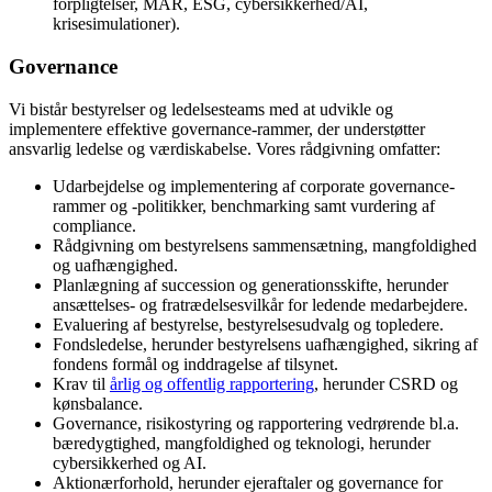
forpligtelser, MAR, ESG, cybersikkerhed/AI,
krisesimulationer).
Governance
Vi bistår bestyrelser og ledelsesteams med at udvikle og
implementere effektive governance-rammer, der understøtter
ansvarlig ledelse og værdiskabelse. Vores rådgivning omfatter:
Udarbejdelse og implementering af corporate governance-
rammer og -politikker, benchmarking samt vurdering af
compliance.
Rådgivning om bestyrelsens sammensætning, mangfoldighed
og uafhængighed.
Planlægning af succession og generationsskifte, herunder
ansættelses- og fratrædelsesvilkår for ledende medarbejdere.
Evaluering af bestyrelse, bestyrelsesudvalg og topledere.
Fondsledelse, herunder bestyrelsens uafhængighed, sikring af
fondens formål og inddragelse af tilsynet.
Krav til
årlig og offentlig rapportering
, herunder CSRD og
kønsbalance.
Governance, risikostyring og rapportering vedrørende bl.a.
bæredygtighed, mangfoldighed og teknologi, herunder
cybersikkerhed og AI.
Aktionærforhold, herunder ejeraftaler og governance for