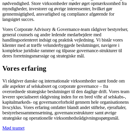
nødvendighed. Store virksomheder møder øget opmærksomhed fra
myndigheder, investorer og øvrige interessenter, hvilket gør
gennemsigtighed, ansvarlighed og compliance afgørende for
langsigtet succes.
Vores Corporate Advisory & Governance-team rådgiver bestyrelser,
general counsels og andre ledende medarbejdere med
handlingsorienteret indsigt og praktisk vejledning. Vi bistår vores
klienter med at træffe velunderbyggede beslutninger, navigere i
komplekse juridiske rammer og tilpasse governance-strukturer til
deres forretningsmæssige og strategiske mål.
Vores erfaring
Vi rådgiver danske og internationale virksomheder samt fonde om
alle aspekter af selskabsret og corporate governance – fra
overordnede strategiske beslutninger til den daglige drift. Vores team
leverer specialiseret rådgivning inden for en bred vifte af selskabs-,
kapitalmarkeds- og governanceforhold gennem hele organisationens
livscyklus. Vores erfaring omfatter blandt andet stiftelse, ejeraftaler,
bestyrelsessammensætning, governancestrukturer samt øvrige
strategiske og operationelle virksomhedsrådgivningsspørgsmål.
Mød teamet