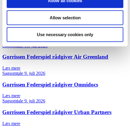
Allow all cookies
M&A Real Estate kvartalsnyhedsbrev | Q2 2026
Læs mere
Allow selection
Nyhedsbrev
24. juli 2026
EU vedtager 21. sanktionspakke mod Rusland
Use necessary cookies only
Læs mere
Sagsomtale
10. juli 2026
Gorrissen Federspiel rådgiver Air Greenland
Læs mere
Sagsomtale
9. juli 2026
Gorrissen Federspiel rådgiver Omnidocs
Læs mere
Sagsomtale
9. juli 2026
Gorrissen Federspiel rådgiver Urban Partners
Læs mere