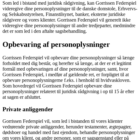
Som led i bistand med juridisk rådgivning, kan Gorrissen Federspiel
videregive dine personoplysninger til de danske domstole, Erhvervs-
og Selskabsstyrelsen, Finanstilsynet, banker, eksterne juridiske
rådgivere og vores klienter. Gorrissen Federspiel vil generelt ikke
videregive dine personoplysninger til andre tredjeparter, medmindre
det er som led i den aftalte sagsbehandling.
Opbevaring af personoplysninger
Gorrissen Federspiel vil opbevare dine personoplysninger så længe
forholdet med dig består, og herefter så længe, at der er et legitimt
formål med opbevaringen af dine personoplysninger, samt, hvor
Gorrissen Federspiel, i medfør af gældende ret, er forpligtet til at
opbevare personoplysningerne f.eks. i henhold til hvidvaskloven.
Som hovedregel vil Gorrissen Federspiel opbevare dine
personoplysninger relateret til juridisk rådgivning i op til 15 år efter
at sagen er afsluttet.
Private anliggender
Gorrissen Federspiel vil, som led i bistanden til vores klienter
vedrørende private anliggender, herunder testamenter, ægtepagter,
dødsboer og handel med fast ejendom, behandle personoplysninger
om vores klient, og andre personer, som er sagsgenstand eller på