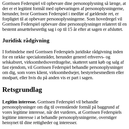
Gorrissen Federspiel vil opbevare dine personoplysning så længe, at
der er et legitimt formål med opbevaringen af personoplysningerne,
herunder, hvor Gorrissen Federspiel i medfør af gældende ret, er
forpligtet til at opbevare personoplysningerne. Som hovedregel vil
Gorrissen Federspiel opbevare dine personoplysninger relateret til en
bestemt ansættelsesretlig sag i op til 15 år efter at sagen er afsluttet.
Juridisk rådgivning
I forbindelse med Gorrissen Federspiels juridiske rådgivning inden
for en række specialområder, herunder generel erhvervs- og
selskabsret, virksomhedsoverdragelse, skatteret samt køb og salg af
fast ejendom, vil Gorrissen Federspiel behandle personoplysninger
om dig, som vores klient, virksomhedsejer, bestyrelsesmedlem eller
modpart, eller hvis du på anden vis er part i sagen.
Retsgrundlag
Legitim interesse.
Gorrissen Federspiel vil behandle
personoplysninger om dig til ovenstående formål på baggrund af
vores legitime interesse, når det vurderes, at Gorrissen Federspiels
legitime interesse i at behandle personoplysningerne, overstiger
hensynet til dine rettigheder og interesser.