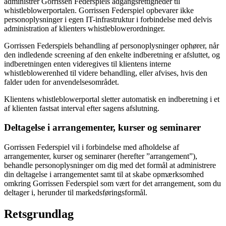
administrer Gorrissen Federspiels adgangsrettigheder til
whistleblowerportalen. Gorrissen Federspiel opbevarer ikke
personoplysninger i egen IT-infrastruktur i forbindelse med delvis
administration af klienters whistleblowerordninger.
Gorrissen Federspiels behandling af personoplysninger ophører, når
den indledende screening af den enkelte indberetning er afsluttet, og
indberetningen enten videregives til klientens interne
whistleblowerenhed til videre behandling, eller afvises, hvis den
falder uden for anvendelsesområdet.
Klientens whistleblowerportal sletter automatisk en indberetning i et
af klienten fastsat interval efter sagens afslutning.
Deltagelse i arrangementer, kurser og seminarer
Gorrissen Federspiel vil i forbindelse med afholdelse af
arrangementer, kurser og seminarer (herefter ”arrangement”),
behandle personoplysninger om dig med det formål at administrere
din deltagelse i arrangementet samt til at skabe opmærksomhed
omkring Gorrissen Federspiel som vært for det arrangement, som du
deltager i, herunder til markedsføringsformål.
Retsgrundlag