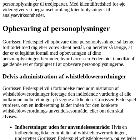
personoplysninger til tredjeparter. Med klienttilfredshed for øje,
videregiver vi i begrænset omfang klientoplysninger til
analysevirksomheder.
Opbevaring af personoplysninger
Gorrissen Federspiel vil opbevare dine personoplysninger så længe
forholdet med dig eller vores klient består, og herefter så længe, at
der er et legitimt formål med opbevaringen af dine
personoplysninger, herunder, hvor Gorrissen Federspiel i medfør af
gældende ret er forpligtet til at opbevare personoplysningerne.
Delvis administration af whistleblowerordninger
Gorrissen Federspiel vil i forbindelse med administration af
whistleblowerordninger foretage den indledende vurdering af alle
indkomne indberetninger på vegne af klienten. Gorrissen Federspiel
vurderer, om en indberetning falder inden for den konkrete
whistleblowerordnings anvendelsesområde, eller om den skal
afvises.
Indberetninger uden for anvendelsesområde
: Hvis en
indberetning ikke er omfattet af whistleblowerordningen,
underretter Gorrissen Federspiel whistlebloweren, og vejleder