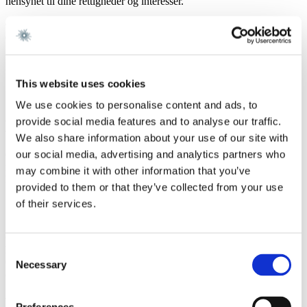
hensynet til dine rettigheder og interesser.
Gorrissen Federspiel vil behandle følgende personoplysninger om
dig:
Navn
Kontaktoplysninger
This website uses cookies
Arbejdsplads
Tidspunkt for besøget
We use cookies to personalise content and ads, to
provide social media features and to analyse our traffic.
Hvor vi har personoplysningerne fra
We also share information about your use of our site with
our social media, advertising and analytics partners who
Gorrissen Federspiel indsamler personoplysningerne direkte fra dig,
når du registrerer dig som besøgende i vores registreringssystem Pro
may combine it with other information that you’ve
Reception.
provided to them or that they’ve collected from your use
of their services.
Opbevaring af personoplysninger
Gorrissen Federspiel opbevarer dine personoplysninger i 90 dage,
hvorefter de bliver anonymiseret i registreringssystemet, medmindre
Consent
Gorrissen Federspiel i medfør af gældende ret er forpligtet til at
Necessary
Selection
opbevare dine personoplysninger i længere tid.
Hvem videregives personoplysningerne til