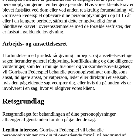
personoplysningerne i en længere periode. Hvis vores klients krav er
blevet fastslået ved dom eller ved anden retskraftig foranstaltning, vil
Gorrissen Federspiel opbevare dine personoplysninger i op til 15 år
eller i en længere periode, såfremt dette er nødvendigt for at
håndhæve kravet i overensstemmelse med de forældelsesfrister, der
er fastsat i gældende lovgivning.
Arbejds- og ansættelsesret
I forbindelse med juridisk rådgivning i arbejds- og ansættelsesretlige
sager, herunder generel rådgivning, konfliktløsning og due diligence
vurderinger, som led i mulige fusioner og virksomhedsovertagelser,
vil Gorrissen Federspiel behandle personoplysninger om dig som
ansat, tidligere ansat, privatperson, leder eller direktør i et selskab,
hvis den pågældende sag vedrører dig, eller hvis du på anden vis er
involveret i en sag, hvor vi rådgiver vores klient.
Retsgrundlag
Retsgrundlaget for behandlingen af dine personoplysninger,
afhænger af genstanden for den pågældende sag.
Legitim interesse.
Gorrissen Federspiel vil behandle
personoplysninger om dig til ovenstående formål på baggrund af