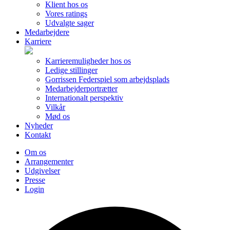
Klient hos os
Vores ratings
Udvalgte sager
Medarbejdere
Karriere
Karrieremuligheder hos os
Ledige stillinger
Gorrissen Federspiel som arbejdsplads
Medarbejderportrætter
Internationalt perspektiv
Vilkår
Mød os
Nyheder
Kontakt
Om os
Arrangementer
Udgivelser
Presse
Login