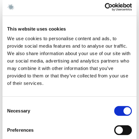
Gorrissen Federspiel 2019 -
Simpson Thacher & Bartlett, London 2018 - 2019
Hughes Hubbard & Reed, New York 2014 - 2017
This website uses cookies
Uddannelse
We use cookies to personalise content and ads, to
provide social media features and to analyse our traffic.
PhD (law), University of Antwerp 2014
LLM, Columbia Law School, 2012 (James Kent Scholar and
We also share information about your use of our site with
Fulbright Scholar)
our social media, advertising and analytics partners who
LLB and LLM, University of Antwerp 2009
may combine it with other information that you’ve
Sprog
provided to them or that they’ve collected from your use
of their services.
Hollandsk, Engelsk
Ratings
Consent
Necessary
Selection
Rising Star Legal500 and IFRL1000 2024 and Lead Associate
Legal500 2025
Preferences
Specialer