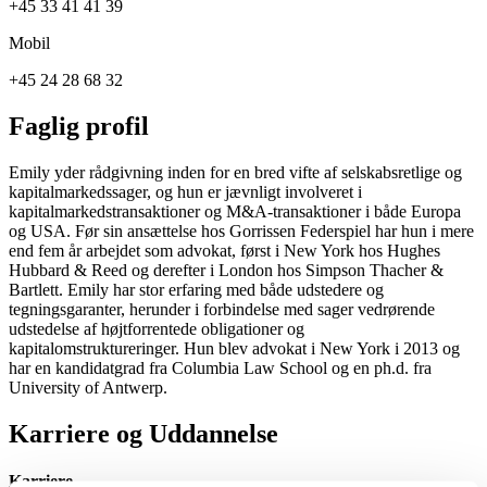
+45 33 41 41 39
Mobil
+45 24 28 68 32
Faglig profil
Emily yder rådgivning inden for en bred vifte af selskabsretlige og
kapitalmarkedssager, og hun er jævnligt involveret i
kapitalmarkedstransaktioner og M&A-transaktioner i både Europa
og USA. Før sin ansættelse hos Gorrissen Federspiel har hun i mere
end fem år arbejdet som advokat, først i New York hos Hughes
Hubbard & Reed og derefter i London hos Simpson Thacher &
Bartlett. Emily har stor erfaring med både udstedere og
tegningsgaranter, herunder i forbindelse med sager vedrørende
udstedelse af højtforrentede obligationer og
kapitalomstruktureringer. Hun blev advokat i New York i 2013 og
har en kandidatgrad fra Columbia Law School og en ph.d. fra
University of Antwerp.
Karriere og Uddannelse
Karriere