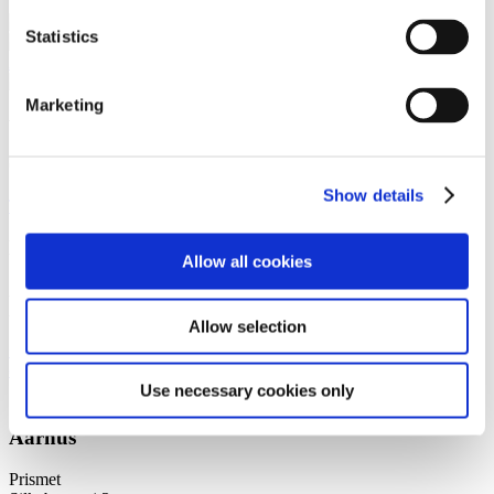
Capital Markets
Statistics
Corporate / Mergers &
Acquisitions
Marketing
Vi er et førende dansk advokatfirma med
stærke internationale relationer.
Show details
Tilmeld dig nyheder og arrangementer
København
Allow all cookies
Axel Towers
Axeltorv 2
Allow selection
1609 København V
+45 33 41 41 41
contact@gorrissenfederspiel.com
Use necessary cookies only
Aarhus
Prismet