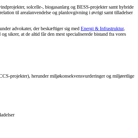
-vindprojekter, solcelle-, biogasanlæg og BESS-projekter samt hybride
ation til arealanvendelse og planlovgivning i øvrigt samt tilladelser
erunder advokater, der beskæftiger sig med
Energi & Infrastruktur
,
 og sikrer, at de altid får den mest specialiserede bistand fra vores
g CCS-projekter), herunder miljøkonsekvensvurderinger og miljøretlige
ladelser