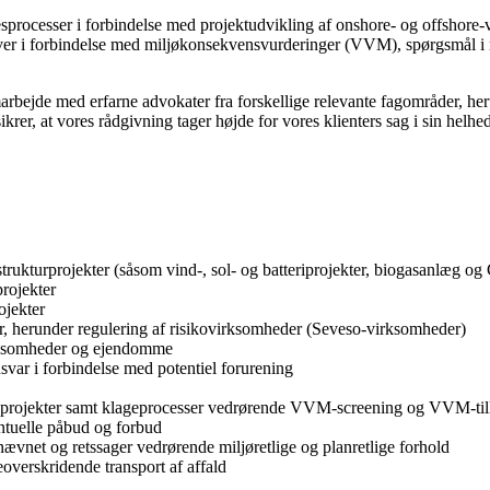
sesprocesser i forbindelse med projektudvikling af onshore- og offshore
ver i forbindelse med miljøkonsekvensvurderinger (VVM), spørgsmål i rel
amarbejde med erfarne advokater fra forskellige relevante fagområder, h
sikrer, at vores rådgivning tager højde for vores klienters sag i sin helhed
trukturprojekter (såsom vind-, sol- og batteriprojekter, biogasanlæg o
projekter
ojekter
, herunder regulering af risikovirksomheder (Seveso-virksomheder)
virksomheder og ejendomme
var i forbindelse med potentiel forurening
og projekter samt klageprocesser vedrørende VVM-screening og VVM-til
ntuelle påbud og forbud
vnet og retssager vedrørende miljøretlige og planretlige forhold
overskridende transport af affald