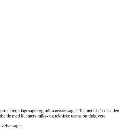
rprojekter, klagesager og miljøansvarssager. Teamet bistår desuden
rbejde med klienters miljø- og tekniske teams og rådgivere.
ævelsessager.