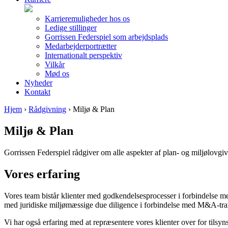
Karrieremuligheder hos os
Ledige stillinger
Gorrissen Federspiel som arbejdsplads
Medarbejderportrætter
Internationalt perspektiv
Vilkår
Mød os
Nyheder
Kontakt
Hjem
›
Rådgivning
›
Miljø & Plan
Miljø & Plan
Gorrissen Federspiel rådgiver om alle aspekter af plan- og miljølovgivn
Vores erfaring
Vores team bistår klienter med godkendelsesprocesser i forbindelse me
med juridiske miljømæssige due diligence i forbindelse med M&A-transa
Vi har også erfaring med at repræsentere vores klienter over for til