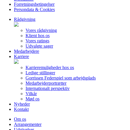
Forretningsbetingelser
Persondata & Cookies
Rådgivning
Vores rådgivning
Klient hos os
Vores ratings
Udvalgte sager
Medarbejdere
Karriere
Karrieremuligheder hos os
Ledige stillinger
Gorrissen Federspiel som arbejdsplads
Medarbejderportrætter
Internationalt perspektiv
Vilkår
Mød os
Nyheder
Kontakt
Om os
Arrangementer
Udgivelser