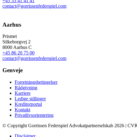
+45 33 41 41 41
contact@gorrissenfederspiel.com
Aarhus
Prismet
Silkeborgvej 2
8000 Aarhus C
+45 86 20 75 00
contact@gorrissenfederspiel.com
Genveje
Forretningsbetingelser
Rådgivning
Karriere
Ledige stillinger
Kreditorportal
Kontakt
Privatlivsorientering
© Copyright Gorrissen Federspiel Advokatpartnerselskab 2026 | CV
Disclaimer