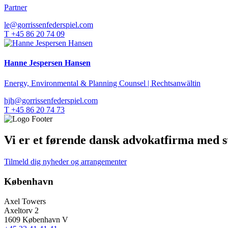
Partner
le@gorrissenfederspiel.com
T +45 86 20 74 09
Hanne Jespersen Hansen
Energy, Environmental & Planning Counsel | Rechtsanwältin
hjh@gorrissenfederspiel.com
T +45 86 20 74 73
Vi er et førende dansk advokatfirma med st
Tilmeld dig nyheder og arrangementer
København
Axel Towers
Axeltorv 2
1609 København V