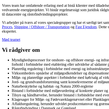
Vores team har omfattende erfaring med at bistå klienter med tilladel
vedvarende energiprojekter. Vi bistår regelmæssigt som juridisk rådgi
til datacentre og råstofindvindingsprojekter.
Vi arbejder på tværs af vores specialegrupper og har et særligt tæt s
Proces
,
Shipping / Offshore / Transportation
og
Fast Ejendom
. Dette 
eksperter.
Mød teamet
Vi rådgiver om
Myndighedsprocesser for onshore- og offshore energi- og infras
forhold i forbindelse med etablering eller udvidelse af sådanne 
Planretlig regulering i forbindelse med energi og infrastrukturpr
Virksomheders opnåelse af miljøgodkendelser og dispensationer
Miljø- og planretlige aspekter i forbindelse med køb/salg af 
Jord- og grundvandsforurening samt konsekvenserne af miljøans
Naturbeskyttelse og habitat- og Natura 2000-reglerne
Bistand i forbindelse med miljøvurdering af konkrete planer 
Tilsyn og håndhævelse, herunder bistand i forbindelse med eve
Klagesager for Miljø- og Fødevareklagenævnet eller Planklagenæ
Affaldsregulering, herunder udvidet producentansvar og grænse
Råstofindvinding i Danmark og Grønland