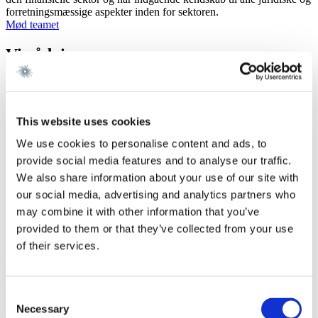
forretningsmæssige aspekter inden for sektoren.
Mød teamet
Vi rådgiver om
Vi tilbyder højt specialiseret rådgivning inden for alle områder af
FinTech, herunder i forbindelse med:
This website uses cookies
regulatoriske forhold
IP, herunder identifikation, beskyttelse og udnyttelse af IP-
We use cookies to personalise content and ads, to
rettigheder
sager i relation til IT og databaser, herunder blockchain
provide social media features and to analyse our traffic.
persondata og cyber security
We also share information about your use of our site with
alle typer af transaktioner
our social media, advertising and analytics partners who
indgåelse af samarbejder
finansiering
may combine it with other information that you’ve
tvisthåndtering, retssager og voldgift.
provided to them or that they’ve collected from your use
of their services.
Kort sagt rådgiver vi inden for alle de forhold, som FinTech-
virksomheder har behov.
Ratings
Consent
Necessary
Selection