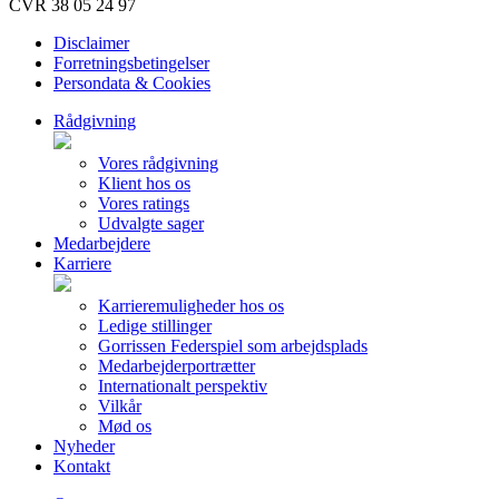
CVR 38 05 24 97
Disclaimer
Forretningsbetingelser
Persondata & Cookies
Rådgivning
Vores rådgivning
Klient hos os
Vores ratings
Udvalgte sager
Medarbejdere
Karriere
Karrieremuligheder hos os
Ledige stillinger
Gorrissen Federspiel som arbejdsplads
Medarbejderportrætter
Internationalt perspektiv
Vilkår
Mød os
Nyheder
Kontakt