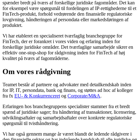
spænder bredt på tværs af forskellige juridiske fagområder. Det kan
for eksempel være spørgsmål til fordelingen af IP-rettighederne til et
FinTech-produkt, forhold vedrørende den finansielle regulatoriske
lovgivning, håndteringen af persondata eller markedsføringen af
produktet.
Vi har etableret en specialiseret tværfaglig branchegruppe for
FinTech, der er forankret i vores viden og erfaring inden for
forskellige juridiske områder. Det tværfaglige samarbejde sikrer en
effektiv one-stop-shop for rådgivning inden for FinTech af høj
kvalitet på tværs af fagområderne.
Om vores rådgivning
Teamet består af partnere og advokater med detailkendskab inden
for IP, IT, persondata, bank og finans, og støttes ad hoc af kolleger
fra fx
EU- & Konkurrenceret
og
Corporate/M&A
.
Erfaringen hos branchegruppens specialister stammer fra et bredt
spænd af juridiske sager; fra håndtering af transaktioner, licensering,
udviklingsaftaler og samarbejdsaftaler over konkrete regulatoriske
spørgsmål til tvisthåndtering.
Vi har også gennem mange år været blandt de ledende rådgivere i
den finansielle sektor og har indgående kendskab til alle juridiske og