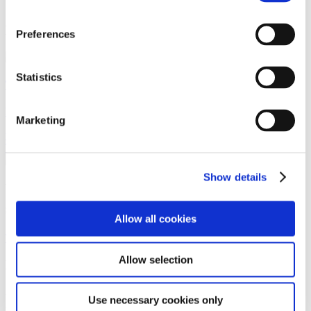
Vi er anerkendt i Chambers FinTech Legal Guide for Danmark.
Kontakt
Preferences
Statistics
Tue Goldschmieding
Partner
Marketing
tgg@gorrissenfederspiel.com
T +45 33 41 42 03
Show details
Vi er et førende dansk advokatfirma med
stærke internationale relationer.
Allow all cookies
Tilmeld dig nyheder og arrangementer
Allow selection
København
Axel Towers
Use necessary cookies only
Axeltorv 2