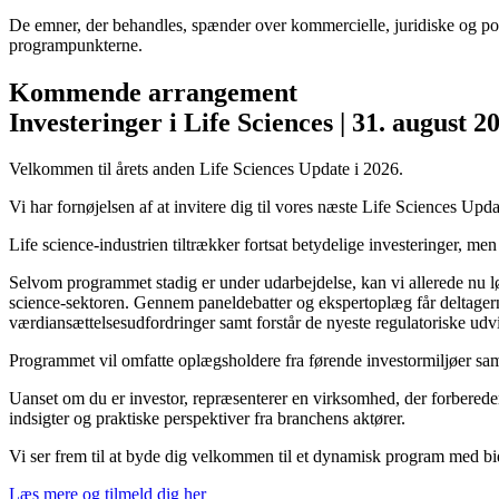
De emner, der behandles, spænder over kommercielle, juridiske og poli
programpunkterne.
Kommende arrangement
Investeringer i Life Sciences | 31. august 2
Velkommen til årets anden Life Sciences Update i 2026.
Vi har fornøjelsen af at invitere dig til vores næste Life Sciences Upd
Life science-industrien tiltrækker fortsat betydelige investeringer, m
Selvom programmet stadig er under udarbejdelse, kan vi allerede nu løft
science-sektoren. Gennem paneldebatter og ekspertoplæg får deltagern
værdiansættelsesudfordringer samt forstår de nyeste regulatoriske udvi
Programmet vil omfatte oplægsholdere fra førende investormiljøer sam
Uanset om du er investor, repræsenterer en virksomhed, der forbereder e
indsigter og praktiske perspektiver fra branchens aktører.
Vi ser frem til at byde dig velkommen til et dynamisk program med bid
Læs mere og tilmeld dig her