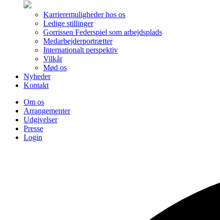
Karrieremuligheder hos os
Ledige stillinger
Gorrissen Federspiel som arbejdsplads
Medarbejderportrætter
Internationalt perspektiv
Vilkår
Mød os
Nyheder
Kontakt
Om os
Arrangementer
Udgivelser
Presse
Login