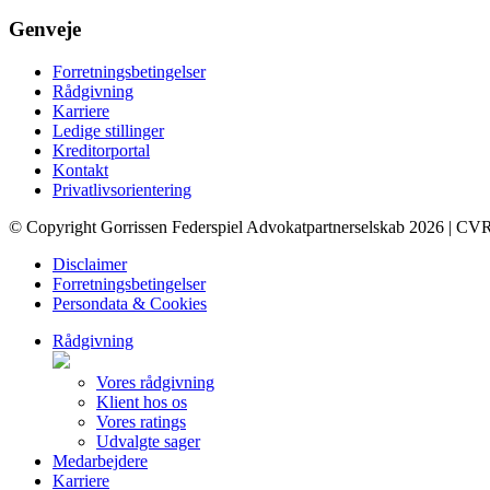
Genveje
Forretningsbetingelser
Rådgivning
Karriere
Ledige stillinger
Kreditorportal
Kontakt
Privatlivsorientering
© Copyright Gorrissen Federspiel Advokatpartnerselskab 2026 | CV
Disclaimer
Forretningsbetingelser
Persondata & Cookies
Rådgivning
Vores rådgivning
Klient hos os
Vores ratings
Udvalgte sager
Medarbejdere
Karriere