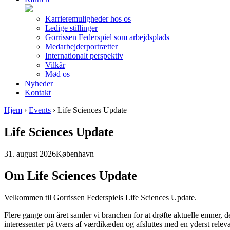
Karrieremuligheder hos os
Ledige stillinger
Gorrissen Federspiel som arbejdsplads
Medarbejderportrætter
Internationalt perspektiv
Vilkår
Mød os
Nyheder
Kontakt
Hjem
›
Events
›
Life Sciences Update
Life Sciences Update
31. august 2026
København
Om Life Sciences Update
Velkommen til Gorrissen Federspiels Life Sciences Update.
Flere gange om året samler vi branchen for at drøfte aktuelle emner,
interessenter på tværs af værdikæden og afsluttes med en yderst rele