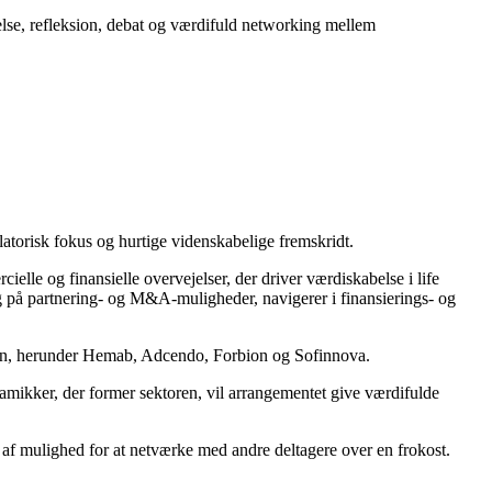
else, refleksion, debat og værdifuld networking mellem
latorisk fokus og hurtige videnskabelige fremskridt.
ielle og finansielle overvejelser, der driver værdiskabelse i life
g på partnering- og M&A-muligheder, navigerer i finansierings- og
fasen, herunder Hemab, Adcendo, Forbion og Sofinnova.
ynamikker, der former sektoren, vil arrangementet give værdifulde
t af mulighed for at netværke med andre deltagere over en frokost.