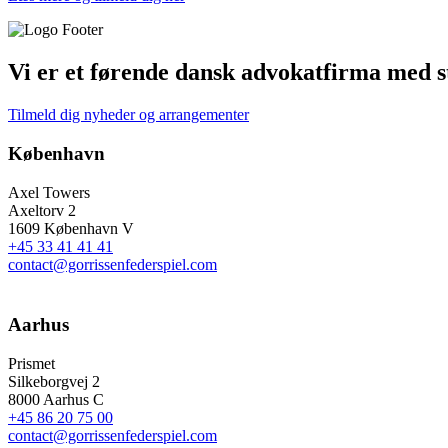
Vi er et førende dansk advokatfirma med st
Tilmeld dig nyheder og arrangementer
København
Axel Towers
Axeltorv 2
1609 København V
+45 33 41 41 41
contact@gorrissenfederspiel.com
Aarhus
Prismet
Silkeborgvej 2
8000 Aarhus C
+45 86 20 75 00
contact@gorrissenfederspiel.com