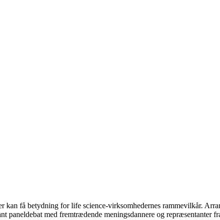
 der kan få betydning for life science-virksomhedernes rammevilkår. Ar
vant paneldebat med fremtrædende meningsdannere og repræsentanter fra 