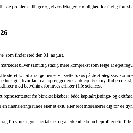
tiske problemstillinger og giver deltagerne mulighed for faglig fordyb
026
ate, som finder sted den 31. august.
en markedet bliver samtidig stadig mere komplekst som følge af øget regu
e sløret for, at arrangementet vil sætte fokus på de strategiske, kommerc
e indsigt i, hvordan man opbygger en stærk equity story, forbereder si
klinger med betydning for investeringer i life sciences.
t repræsentanter fra biotekselskaber i både kapitalrejsnings- og exit
n finansieringsrunde eller et exit, eller blot interesserer dig for de d
rag fra vores egne specialister og anerkendte brancheprofiler efterfulg