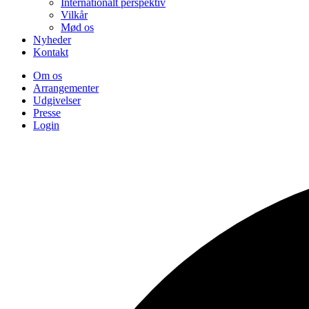
Internationalt perspektiv
Vilkår
Mød os
Nyheder
Kontakt
Om os
Arrangementer
Udgivelser
Presse
Login