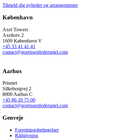
Tilmeld dig nyheder og arrangementer
København
Axel Towers
Axeltorv 2
1609 København V
+45 33 41 41 41
contact@gorrissenfederspiel.com
Aarhus
Prismet
Silkeborgvej 2
8000 Aarhus C
+45 86 20 75 00
contact@gorrissenfederspiel.com
Genveje
Forretningsbetingelser
Rådgivning