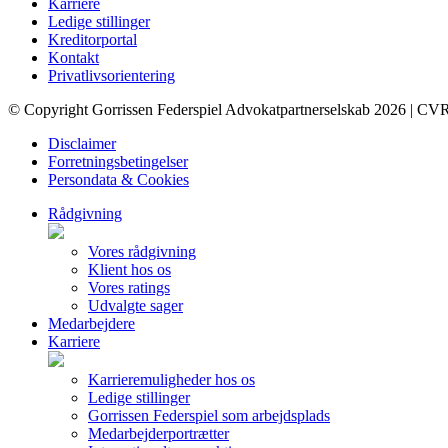
Karriere
Ledige stillinger
Kreditorportal
Kontakt
Privatlivsorientering
© Copyright Gorrissen Federspiel Advokatpartnerselskab 2026 | CV
Disclaimer
Forretningsbetingelser
Persondata & Cookies
Rådgivning
Vores rådgivning
Klient hos os
Vores ratings
Udvalgte sager
Medarbejdere
Karriere
Karrieremuligheder hos os
Ledige stillinger
Gorrissen Federspiel som arbejdsplads
Medarbejderportrætter