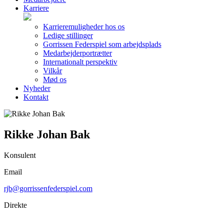
Karriere
Karrieremuligheder hos os
Ledige stillinger
Gorrissen Federspiel som arbejdsplads
Medarbejderportrætter
Internationalt perspektiv
Vilkår
Mød os
Nyheder
Kontakt
Rikke Johan Bak
Konsulent
Email
rjb@gorrissenfederspiel.com
Direkte