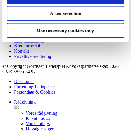
contact@gorrissenfederspiel.com
Genveje
Allow selection
Forretningsbetingelser
Rådgivning
Use necessary cookies only
Karriere
Ledige stillinger
Kreditorportal
Kontakt
Privatlivsorientering
© Copyright Gorrissen Federspiel Advokatpartnerselskab 2026 |
CVR 38 05 24 97
Disclaimer
Forretningsbetingelser
Persondata & Cookies
Rådgivning
Vores rådgivning
Klient hos os
Vores ratings
Udvalgte sager