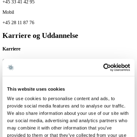
+45 33 41 42 95
Mobil
+45 28 11 87 76
Karriere og Uddannelse
Karriere
Gorrissen Federspiel 2025 -
Danske Rederier 2022 - 2025
Erhvervsstyrelsen 2020 - 2022
Radikale Venstre, Folketingsgruppen 2019 - 2020
Europa-Parlamentet, Jens Rohde, ALDE/RV 2016 - 2019
This website uses cookies
Uddannelse
We use cookies to personalise content and ads, to
provide social media features and to analyse our traffic.
Cand.ling.merc. i engelsk og europæiske studier, Copenhagen
Business School 2013
We also share information about your use of our site with
our social media, advertising and analytics partners who
Specialer
may combine it with other information that you’ve
provided to them or that they’ve collected from your use