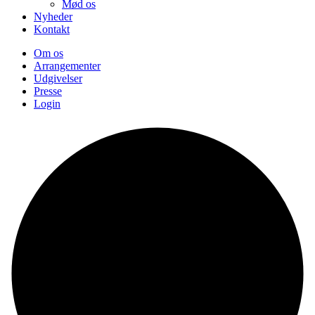
Mød os
Nyheder
Kontakt
Om os
Arrangementer
Udgivelser
Presse
Login