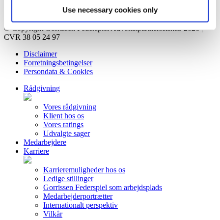
Kontakt
Use necessary cookies only
Privatlivsorientering
© Copyright Gorrissen Federspiel Advokatpartnerselskab 2026 |
CVR 38 05 24 97
Disclaimer
Forretningsbetingelser
Persondata & Cookies
Rådgivning
Vores rådgivning
Klient hos os
Vores ratings
Udvalgte sager
Medarbejdere
Karriere
Karrieremuligheder hos os
Ledige stillinger
Gorrissen Federspiel som arbejdsplads
Medarbejderportrætter
Internationalt perspektiv
Vilkår