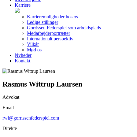
Karriere
Karrieremuligheder hos os
Ledige stillinger
Gorrissen Federspiel som arbejdsplads
Medarbejderportrætter
Internationalt perspektiv
Vilkår
Mød os
Nyheder
Kontakt
Rasmus Wittrup Laursen
Advokat
Email
rwl@gorrissenfederspiel.com
Direkte