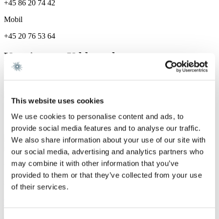
+45 86 20 74 42
Mobil
+45 20 76 53 64
Karriere og Uddannelse
Karriere
Gorrissen Federspiel 2021 -
This website uses cookies
Specialer
We use cookies to personalise content and ads, to
provide social media features and to analyse our traffic.
IP & Digital Business
We also share information about your use of our site with
our social media, advertising and analytics partners who
may combine it with other information that you’ve
Vi er et førende dansk advokatfirma med
provided to them or that they’ve collected from your use
stærke internationale relationer.
of their services.
Tilmeld dig nyheder og arrangementer