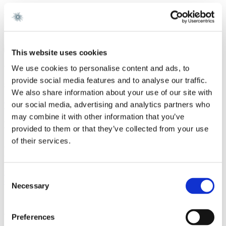
Karriere
Gorrissen Federspiel 2021 -
This website uses cookies
Vi er et førende dansk advokatfirma med
We use cookies to personalise content and ads, to
provide social media features and to analyse our traffic.
stærke internationale relationer.
We also share information about your use of our site with
our social media, advertising and analytics partners who
Tilmeld dig nyheder og arrangementer
may combine it with other information that you’ve
København
provided to them or that they’ve collected from your use
of their services.
Axel Towers
Axeltorv 2
1609 København V
+45 33 41 41 41
Consent
contact@gorrissenfederspiel.com
Necessary
Selection
Aarhus
Preferences