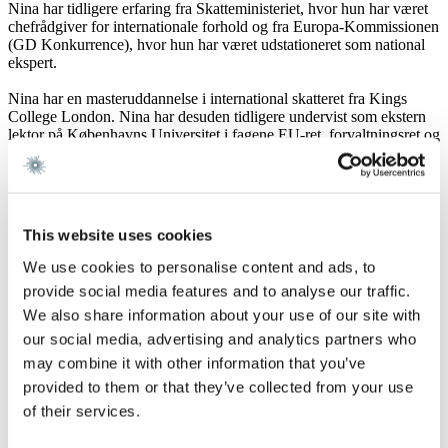
Nina har tidligere erfaring fra Skatteministeriet, hvor hun har været
chefrådgiver for internationale forhold og fra Europa-Kommissionen
(GD Konkurrence), hvor hun har været udstationeret som national
ekspert.
Nina har en masteruddannelse i international skatteret fra Kings
College London. Nina har desuden tidligere undervist som ekstern
lektor på Københavns Universitet i fagene EU-ret, forvaltningsret og
grundlæggende skatteret.
Karriere og Uddannelse
This website uses cookies
Karriere
We use cookies to personalise content and ads, to
Gorrissen Federspiel 2025 -
provide social media features and to analyse our traffic.
Skatteministeriet 2014 - 2025
EU-Kommissionen, Generaldirektoratet for Konkurrence
We also share information about your use of our site with
(sekunderet national ekspert) 2017 - 2018
our social media, advertising and analytics partners who
Plesner 2008 - 2014
may combine it with other information that you’ve
provided to them or that they’ve collected from your use
Uddannelse
of their services.
Advokat 2012
LL.M., International Taxation, King's College London 2013 - 2014