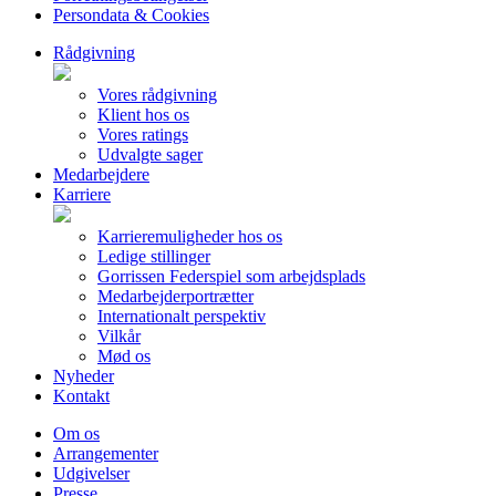
Persondata & Cookies
Rådgivning
Vores rådgivning
Klient hos os
Vores ratings
Udvalgte sager
Medarbejdere
Karriere
Karrieremuligheder hos os
Ledige stillinger
Gorrissen Federspiel som arbejdsplads
Medarbejderportrætter
Internationalt perspektiv
Vilkår
Mød os
Nyheder
Kontakt
Om os
Arrangementer
Udgivelser
Presse