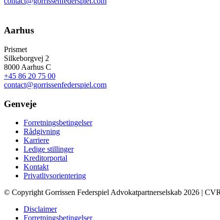
contact@gorrissenfederspiel.com
Aarhus
Prismet
Silkeborgvej 2
8000 Aarhus C
+45 86 20 75 00
contact@gorrissenfederspiel.com
Genveje
Forretningsbetingelser
Rådgivning
Karriere
Ledige stillinger
Kreditorportal
Kontakt
Privatlivsorientering
© Copyright Gorrissen Federspiel Advokatpartnerselskab 2026 | CV
Disclaimer
Forretningsbetingelser