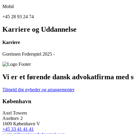
Mobil
+45 28 93 24 74
Karriere og Uddannelse
Karriere
Gorrissen Federspiel 2025 -
Vi er et førende dansk advokatfirma med st
Tilmeld dig nyheder og arrangementer
København
Axel Towers
Axeltorv 2
1609 København V
+45 33 41 41 41