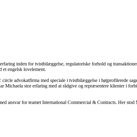
ring inden for tvistbilæggelse, regulatoriske forhold og transaktioner.
d et engelsk lovelement.
 circle advokatfirma med speciale i tvistbilæggelse i højprofilerede sag
ar Michaela stor erfaring med at rådgive og repræsentere klienter i fo
d ansvar for teamet International Commercial & Contracts. Her stod Mi