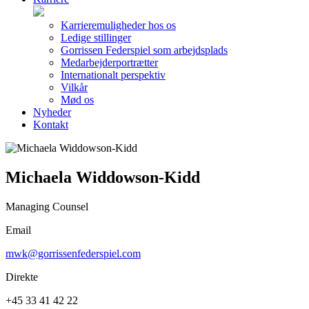
Karrieremuligheder hos os
Ledige stillinger
Gorrissen Federspiel som arbejdsplads
Medarbejderportrætter
Internationalt perspektiv
Vilkår
Mød os
Nyheder
Kontakt
Michaela Widdowson-Kidd
Managing Counsel
Email
mwk@gorrissenfederspiel.com
Direkte
+45 33 41 42 22