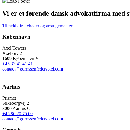
Vi er et førende dansk advokatfirma med st
Tilmeld dig nyheder og arrangementer
København
Axel Towers
Axeltorv 2
1609 København V
+45 33 41 41 41
contact@gorrissenfederspiel.com
Aarhus
Prismet
Silkeborgvej 2
8000 Aarhus C
+45 86 20 75 00
contact@gorrissenfederspiel.com
Genveje