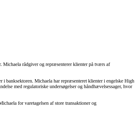
 Michaela rådgiver og repræsenterer klienter på tværs af
er i banksektoren. Michaela har repræsenteret klienter i engelske High
rbindelse med regulatoriske undersøgelser og håndhævelsessager, hvor
chaela for varetagelsen af store transaktioner og