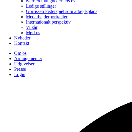
Karrieremuligheder hos os
Ledige stillinger
Gorrissen Federspiel som arbejdsplads
Medarbejderportrætter
Internationalt perspektiv
Vilkår
Mød os
Nyheder
Kontakt
Om os
Arrangementer
Udgivelser
Presse
Login